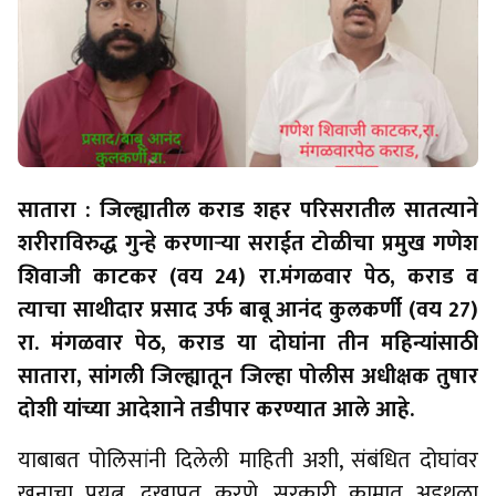
सातारा : जिल्ह्यातील कराड शहर परिसरातील सातत्याने
शरीराविरुद्ध गुन्हे करणार्‍या सराईत टोळीचा प्रमुख गणेश
शिवाजी काटकर (वय 24) रा.मंगळवार पेठ, कराड व
त्याचा साथीदार प्रसाद उर्फ बाबू आनंद कुलकर्णी (वय 27)
रा. मंगळवार पेठ, कराड या दोघांना तीन महिन्यांसाठी
सातारा, सांगली जिल्ह्यातून जिल्हा पोलीस अधीक्षक तुषार
दोशी यांच्या आदेशाने तडीपार करण्यात आले आहे.
याबाबत पोलिसांनी दिलेली माहिती अशी, संबंधित दोघांवर
खुनाचा प्रयत्न, दुखापत करणे, सरकारी कामात अडथळा