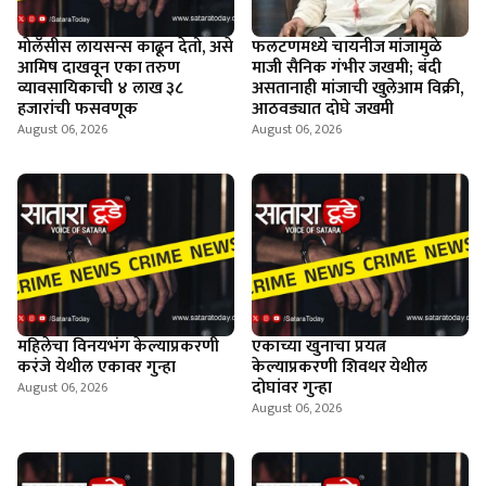
माेलॅसीस लायसन्स काढून देतो, असे
फलटणमध्ये चायनीज मांजामुळे
आमिष दाखवून एका तरुण
माजी सैनिक गंभीर जखमी; बंदी
व्यावसायिकाची ४ लाख ३८
असतानाही मांजाची खुलेआम विक्री,
हजारांची फसवणूक
आठवड्यात दोघे जखमी
August 06, 2026
August 06, 2026
महिलेचा विनयभंग केल्याप्रकरणी
एकाच्या खुनाचा प्रयत्न
करंजे येथील एकावर गुन्हा
केल्याप्रकरणी शिवथर येथील
दोघांवर गुन्हा
August 06, 2026
August 06, 2026