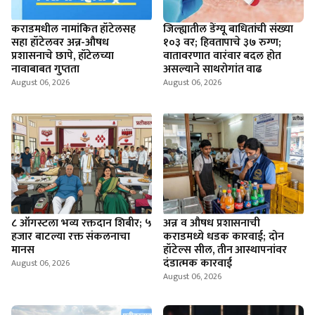
कराडमधील नामांकित हॉटेलसह
जिल्ह्यातील डेंग्यू बाधितांची संख्या
सहा हॉटेलवर अन्न-औषध
१०३ वर; हिवतापाचे ३७ रुग्ण;
प्रशासनाचे छापे, हॉटेलच्या
वातावरणात वारंवार बदल होत
नावाबाबत गुप्तता
असल्याने साथरोगांत वाढ
August 06, 2026
August 06, 2026
८ ऑगस्टला भव्य रक्तदान शिबीर; ५
अन्न व औषध प्रशासनाची
हजार बाटल्या रक्त संकलनाचा
कराडमध्ये धडक कारवाई; दोन
मानस
हॉटेल्स सील, तीन आस्थापनांवर
दंडात्मक कारवाई
August 06, 2026
August 06, 2026