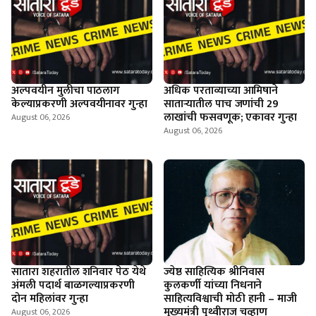
अल्पवयीन मुलीचा पाठलाग
अधिक परताव्याच्या आमिषाने
केल्याप्रकरणी अल्पवयीनावर गुन्हा
साताऱ्यातील पाच जणांची 29
लाखांची फसवणूक; एकावर गुन्हा
August 06, 2026
August 06, 2026
सातारा शहरातील शनिवार पेठ येथे
ज्येष्ठ साहित्यिक श्रीनिवास
अंमली पदार्थ बाळगल्याप्रकरणी
कुलकर्णी यांच्या निधनाने
दोन महिलांवर गुन्हा
साहित्यविश्वाची मोठी हानी – माजी
मुख्यमंत्री पृथ्वीराज चव्हाण
August 06, 2026