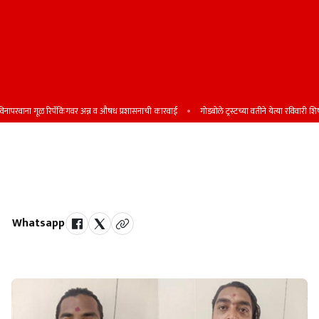
परवाना गूळ रिपॅकिंगवर अन्न व औषध प्रशासनाची कारवाई
गोडबोले ट्रस्टच्या वतीने येत्या रविवारी शिष्यवृत्
कराडमधील दोघे ३ महिन्यांसाठी सातारा,
सांगली जिल्ह्यातून तडीपार
Whatsapp
by Team Satara Today | published on : 18 November 2025