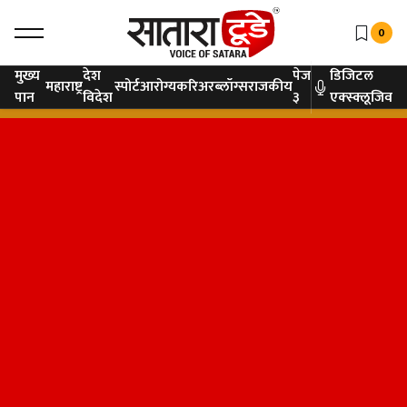
0
मुख्य
देश
पेज
डिजिटल
महाराष्ट्र
स्पोर्ट
आरोग्य
करिअर
ब्लॉग्स
राजकीय
पान
विदेश
३
एक्स्क्लूजिव