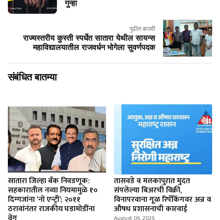
गुन्हा
पुढील बातमी
राज्यस्तरीय कुस्ती स्पर्धेत सातारा येथील सायन्स
महाविद्यालयातील राजवर्धन भोगेला सुवर्णपदक
संबंधित बातम्या
सातारा जिल्हा बँक निवडणूक:
तासवडे व मलकापुरात मुदत
सहकारातील नव्या नियमामुळे १०
संपलेल्या बिअरची विक्री,
दिग्गजांना ‘नो एन्ट्री’; २०११
विनापरवाना गूळ रिपॅकिंगवर अन्न व
ठरावांनंतर राजकीय घडामोडींना
औषध प्रशासनाची कारवाई
वेग
August 06, 2026