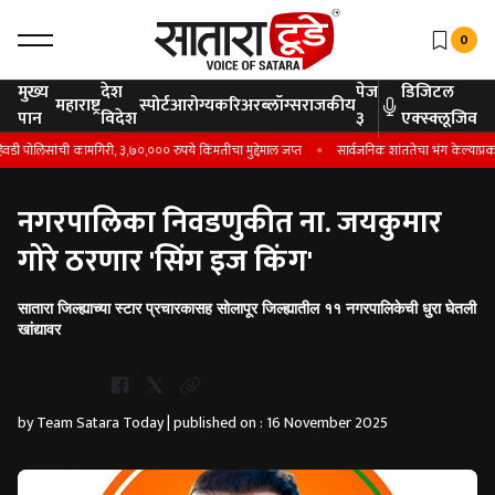
0
मुख्य
देश
पेज
डिजिटल
महाराष्ट्र
स्पोर्ट
आरोग्य
करिअर
ब्लॉग्स
राजकीय
पान
विदेश
३
एक्स्क्लूजिव
ोलिसांची कामगिरी, ३,७०,००० रुपये किंमतीचा मुद्देमाल जप्त
सार्वजनिक शांततेचा भंग केल्याप्रकरणी
नगरपालिका निवडणुकीत ना. जयकुमार
गोरे ठरणार 'सिंग इज किंग'
सातारा जिल्ह्याच्या स्टार प्रचारकासह सोलापूर जिल्ह्यातील ११ नगरपालिकेची धुरा घेतली
खांद्यावर
Whatsapp
by Team Satara Today | published on : 16 November 2025