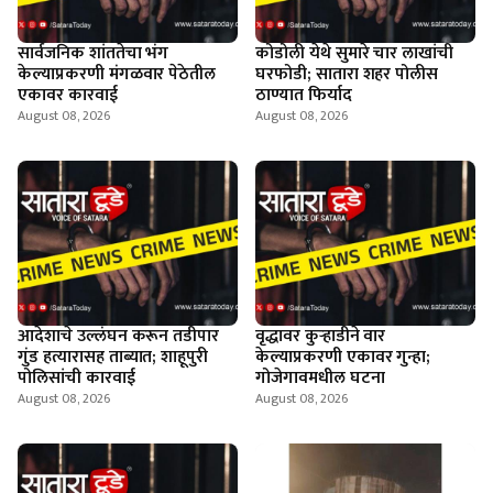
सार्वजनिक शांततेचा भंग
कोडोली येथे सुमारे चार लाखांची
केल्याप्रकरणी मंगळवार पेठेतील
घरफोडी; सातारा शहर पोलीस
एकावर कारवाई
ठाण्यात फिर्याद
August 08, 2026
August 08, 2026
आदेशाचे उल्लंघन करून तडीपार
वृद्धावर कुऱ्हाडीने वार
गुंड हत्यारासह ताब्यात; शाहूपुरी
केल्याप्रकरणी एकावर गुन्हा;
पोलिसांची कारवाई
गोजेगावमधील घटना
August 08, 2026
August 08, 2026