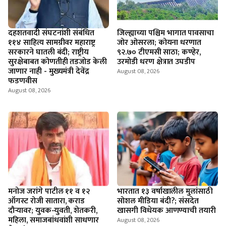
दहशतवादी संघटनांशी संबंधित
जिल्ह्याच्या पश्चिम भागात पावसाचा
११४ साहित्य सामग्रीवर महाराष्ट्र
जोर ओसरला; कोयना धरणात
सरकारने घातली बंदी; राष्ट्रीय
९२.७० टीएमसी साठा; कण्हेर,
सुरक्षेबाबत कोणतीही तडजोड केली
उरमोडी धरण क्षेत्रात उघडीप
जाणार नाही - मुख्यमंत्री देवेंद्र
August 08, 2026
फडणवीस
August 08, 2026
मनोज जरांगे पाटील ११ व १२
भारतात १३ वर्षाखालील मुलांसाठी
ऑगस्ट रोजी सातारा, कराड
सोशल मीडिया बंदी?; संसदेत
दौऱ्यावर; युवक-युवती, शेतकरी,
खासगी विधेयक आणण्याची तयारी
महिला, समाजबांधवांशी साधणार
August 08, 2026