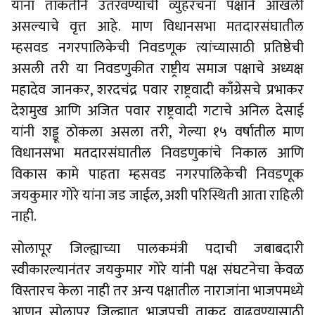
यांना ताकतीने उतरवण्याची व्युहरचना पक्षाने आखली
असल्याचे वृत्त आहे. माण विधानसभा मतदारसंघातील
म्हसवड नगरपालिकेची निवडणूक त्यांच्यासाठी प्रतिष्ठेची
असली तरी या निवडणुकीत राष्ट्रीय समाज पक्षाचे अध्यक्ष
महादेव जानकर, शरदचंद्र पवार राष्ट्रवादी काँग्रेसचे प्रभाकर
देशमुख आणि अजित पवार राष्ट्रवादी गटाचे अनिल देसाई
यांनी शड्डू ठोकला असला तरी, गेल्या १५ वर्षातील माण
विधानसभा मतदारसंघातील निवडणुकांचे निकाल आणि
विकास कामे पाहता म्हसवड नगरपालिकेची निवडणूक
जयकुमार गोरे यांना जड जाईल, अशी परिस्थिती आता राहिली
नाही.
सोलापूर जिल्ह्याच्या पालकमंत्री पदाची जबाबदारी
स्वीकारल्यानंतर जयकुमार गोरे यांनी पक्ष संघटनेचा केवळ
विस्तारच केला नाही तर अन्य पक्षातील नाराजांना भाजपमध्ये
आणून सोलापूर जिल्ह्यात भाजपची ताकद वाढवण्यासाठी