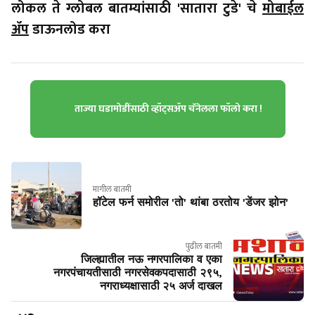
लोकल ते ग्लोबल बातम्यांसाठी 'सातारा टुडे' चे
मोबाईल
ॲप
डाऊनलोड करा
ताज्या घडामोडींसाठी व्हॉट्सॲप चॅनेलला फॉलो करा !
मागील बातमी
हॉटेल फर्न समोरील 'तो' थांबा ठरतोय 'डेंजर झोन'
पुढील बातमी
जिल्ह्यातील नऊ नगरपालिका व एका
नगरपंचायतीसाठी नगरसेवकपदासाठी २९५,
नगराध्यक्षासाठी २५ अर्ज दाखल