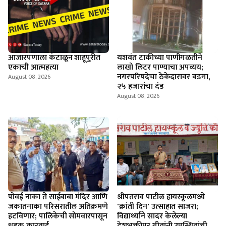
आजारपणाला कंटाळून शाहूपुरीत
यशवंत टाकीच्या पाणीगळतीने
एकाची आत्महत्या
लाखो लिटर पाण्याचा अपव्यय;
नगरपरिषदेचा ठेकेदारावर बडगा,
August 08, 2026
२५ हजारांचा दंड
August 08, 2026
पोवई नाका ते साईबाबा मंदिर आणि
श्रीपतराव पाटील हायस्कूलमध्ये
जकातनाका परिसरातील अतिक्रमणे
'क्रांती दिन' उत्साहात साजरा;
हटविणार; पालिकेची सोमवारपासून
विद्यार्थ्याने सादर केलेल्या
धडक कारवाई
देशभक्तीपर गीतांनी उपस्थितांची