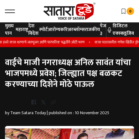
0
मुख्य
देश
पेज
डिजिटल
महाराष्ट्र
स्पोर्ट
आरोग्य
करिअर
ब्लॉग्स
राजकीय
पान
विदेश
३
एक्स्क्लूजिव
स्ते कास धरणाचे जलपूजन आणि पारंपारिक पद्धतीने ओटी भरण
कास पठारावरील गणेश खिंडीत ड्रोन दरीत अ
वाईचे माजी नगराध्यक्ष अनिल सावंत यांचा
भाजपमध्ये प्रवेश; जिल्ह्यात पक्ष बळकट
करण्याच्या दिशेने मोठे पाऊल
Whatsapp
by Team Satara Today | published on : 10 November 2025