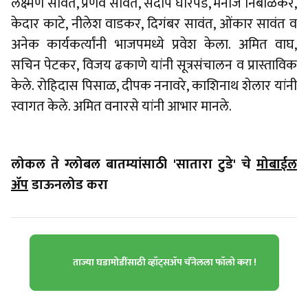
लक्ष्मण सावंत, प्रणव सावंत, संदीप घोरपडे, मनोज निंबाळकर,
केदार काटे, नीलेश वाडकर, दिगंबर सावंत, ओंकार सावंत व
अनेक कार्यकर्त्यांनी भाजपमध्ये प्रवेश केला. अमित वाघ,
सचिन पेटकर, विजय ढकाणे यांनी सूत्रसंचालन व प्रास्ताविक
केले. रोहिदास पिसाळ, दीपक ननावरे, काशिनाथ शेलार यांनी
स्वागत केले. अमित वनारसे यांनी आभार मानले.
लोकल ते ग्लोबल बातम्यांसाठी 'सातारा टुडे' चे
मोबाईल
ॲप
डाऊनलोड करा
ताज्या घडामोडींसाठी व्हॉट्सॲप चॅनेलला फॉलो करा !