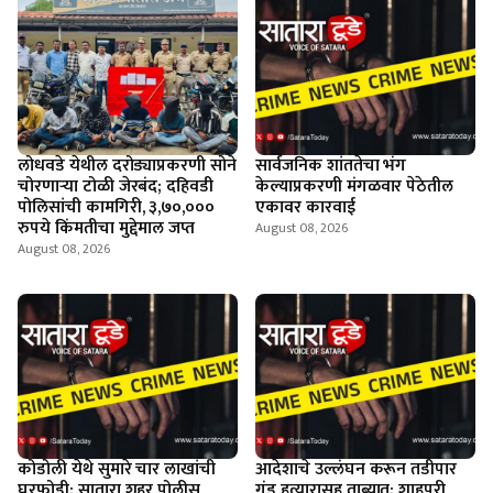
लोधवडे येथील दरोड्याप्रकरणी सोने
सार्वजनिक शांततेचा भंग
चोरणाऱ्या टोळी जेरबंद; दहिवडी
केल्याप्रकरणी मंगळवार पेठेतील
पोलिसांची कामगिरी, ३,७०,०००
एकावर कारवाई
रुपये किंमतीचा मुद्देमाल जप्त
August 08, 2026
August 08, 2026
कोडोली येथे सुमारे चार लाखांची
आदेशाचे उल्लंघन करून तडीपार
घरफोडी; सातारा शहर पोलीस
गुंड हत्यारासह ताब्यात; शाहूपुरी