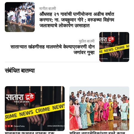
मागील बातमी
औंधसह २१ गावांची पाणीयोजना अडीच वर्षात
करणार; ना. जयकुमार गोरे ; वरुडच्या विहंगम
जलाशयाचे लोकार्पण उत्साहात
पुढील बातमी
साताऱ्यात खंडणीसह मालमत्तेचे केल्याप्रकरणी दोन
जणांवर गुन्हा
संबंधित बातम्या
मालकास फसवून चालक ट्रक
महिला नगरसेविकांच्या हस्ते कास