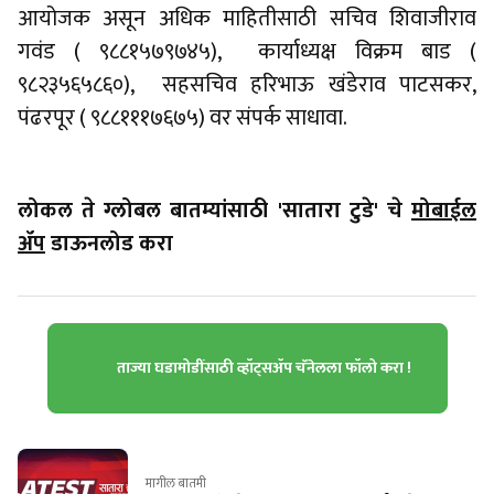
आयोजक असून अधिक माहितीसाठी सचिव शिवाजीराव
गवंड ( ९८८१५७९७४५), कार्याध्यक्ष विक्रम बाड (
९८२३५६५८६०), सहसचिव हरिभाऊ खंडेराव पाटसकर,
पंढरपूर ( ९८८१११७६७५) वर संपर्क साधावा.
लोकल ते ग्लोबल बातम्यांसाठी 'सातारा टुडे' चे
मोबाईल
ॲप
डाऊनलोड करा
ताज्या घडामोडींसाठी व्हॉट्सॲप चॅनेलला फॉलो करा !
मागील बातमी