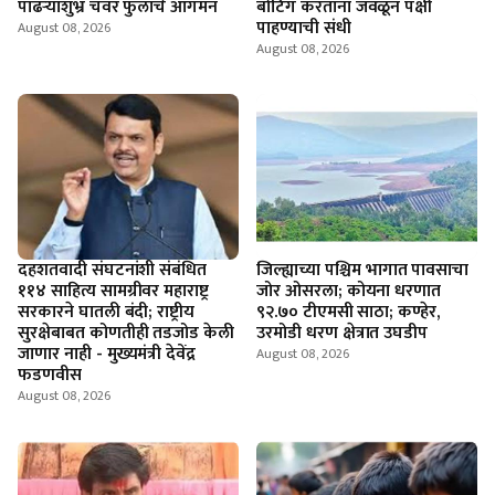
पांढऱ्याशुभ्र चवर फुलांचे आगमन
बोटिंग करताना जवळून पक्षी
पाहण्याची संधी
August 08, 2026
August 08, 2026
दहशतवादी संघटनांशी संबंधित
जिल्ह्याच्या पश्चिम भागात पावसाचा
११४ साहित्य सामग्रीवर महाराष्ट्र
जोर ओसरला; कोयना धरणात
सरकारने घातली बंदी; राष्ट्रीय
९२.७० टीएमसी साठा; कण्हेर,
सुरक्षेबाबत कोणतीही तडजोड केली
उरमोडी धरण क्षेत्रात उघडीप
जाणार नाही - मुख्यमंत्री देवेंद्र
August 08, 2026
फडणवीस
August 08, 2026