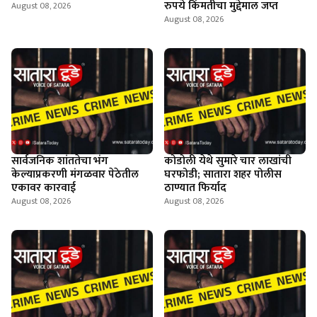
रुपये किंमतीचा मुद्देमाल जप्त
August 08, 2026
August 08, 2026
सार्वजनिक शांततेचा भंग
कोडोली येथे सुमारे चार लाखांची
केल्याप्रकरणी मंगळवार पेठेतील
घरफोडी; सातारा शहर पोलीस
एकावर कारवाई
ठाण्यात फिर्याद
August 08, 2026
August 08, 2026