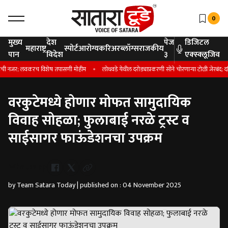
0
मुख्य
देश
पेज
डिजिटल
महाराष्ट्र
स्पोर्ट
आरोग्य
करिअर
ब्लॉग्स
राजकीय
पान
विदेश
३
एक्स्क्लूजिव
 नजर; लवकरच विशेष तपासणी मोहीम
लोधवडे येथील दरोड्याप्रकरणी सोने चोरणाऱ्या टोळी जेरबंद; दहिवड
वरकुटेमध्ये होणार मोफत सामुदायिक
विवाह सोहळा; फुलाबाई नरळे ट्रस्ट व
साईसागर फाऊंडेशनचा उपक्रम
Whatsapp
by Team Satara Today | published on : 04 November 2025