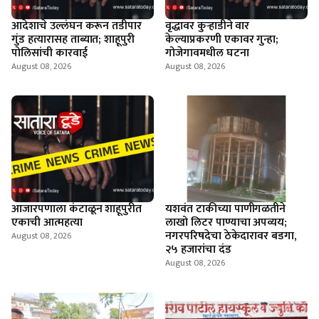
आदेशाचे उल्लंघन करून तडीपार
वृद्धावर कुऱ्हाडीने वार
गुंड हत्यारासह ताब्यात; शाहूपुरी
केल्याप्रकरणी एकावर गुन्हा;
पोलिसांची कारवाई
गोजेगावमधील घटना
August 08, 2026
August 08, 2026
आजारपणाला कंटाळून शाहूपुरीत
यशवंत टाकीच्या पाणीगळतीने
एकाची आत्महत्या
लाखो लिटर पाण्याचा अपव्यय;
नगरपरिषदेचा ठेकेदारावर बडगा,
August 08, 2026
२५ हजारांचा दंड
August 08, 2026