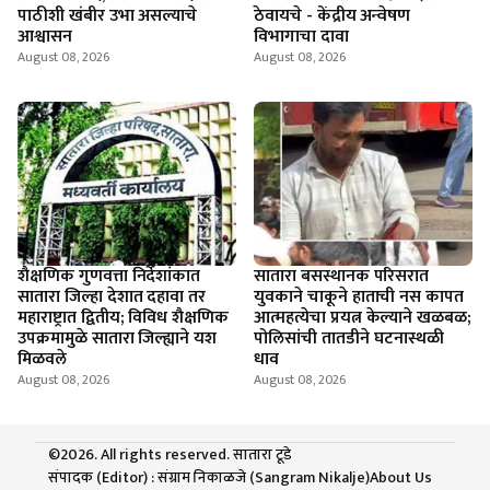
पाठीशी खंबीर उभा असल्याचे
ठेवायचे - केंद्रीय अन्वेषण
आश्वासन
विभागाचा दावा
August 08, 2026
August 08, 2026
शैक्षणिक गुणवत्ता निर्देशांकात
सातारा बसस्थानक परिसरात
सातारा जिल्हा देशात दहावा तर
युवकाने चाकूने हाताची नस कापत
महाराष्ट्रात द्वितीय; विविध शैक्षणिक
आत्महत्येचा प्रयत्न केल्याने खळबळ;
उपक्रमामुळे सातारा जिल्ह्याने यश
पोलिसांची तातडीने घटनास्थळी
मिळवले
धाव
August 08, 2026
August 08, 2026
©2026. All rights reserved. सातारा टूडे
संपादक (Editor) : संग्राम निकाळजे (Sangram Nikalje)
About Us