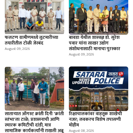
फलटण ग्रामीणमध्ये लुटमारीच्या
बावडा येथील शास्त्रज्ञ डॉ. सुरेश
तयारीतील टोळी जेरबंद
पवार यांना साखर उद्योग
संशोधनासाठी मानाचा पुरस्कार
August 09, 2026
August 09, 2026
साताऱ्यात ऑगस्ट क्रांती दिनी 'क्रांती
रिक्षाचालकांवर वाहतूक शाखेची
स्तंभा'ला टाळे; प्रशासनाची आणि
नजर; लवकरच विशेष तपासणी
स्मारक कमिटीची दांडी, मात्र
मोहीम
सामाजिक कार्यकर्त्यांनी राखली अब्रू
August 08, 2026