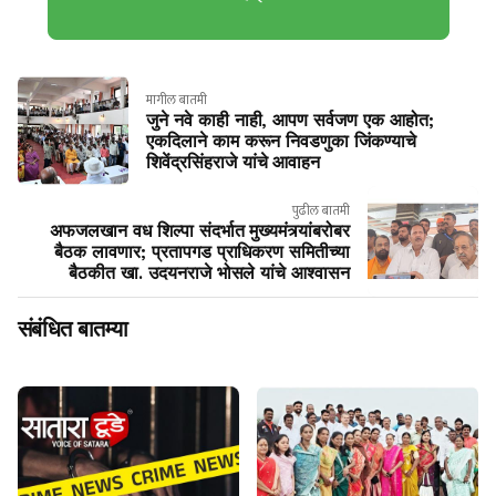
मागील बातमी
जुने नवे काही नाही, आपण सर्वजण एक आहोत;
एकदिलाने काम करून निवडणुका जिंकण्याचे
शिवेंद्रसिंहराजे यांचे आवाहन
पुढील बातमी
अफजलखान वध शिल्पा संदर्भात मुख्यमंत्र्यांबरोबर
बैठक लावणार; प्रतापगड प्राधिकरण समितीच्या
बैठकीत खा. उदयनराजे भोसले यांचे आश्वासन
संबंधित बातम्या