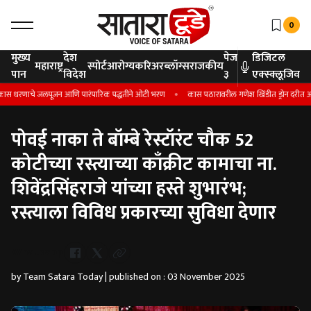
0
मुख्य
देश
पेज
डिजिटल
महाराष्ट्र
स्पोर्ट
आरोग्य
करिअर
ब्लॉग्स
राजकीय
पान
विदेश
३
एक्स्क्लूजिव
स धरणाचे जलपूजन आणि पारंपारिक पद्धतीने ओटी भरण
कास पठारावरील गणेश खिंडीत ड्रोन दरीत अडकला; शि
पोवई नाका ते बॉम्बे रेस्टॉरंट चौक 52
कोटीच्या रस्त्याच्या काँक्रीट कामाचा ना.
शिवेंद्रसिंहराजे यांच्या हस्ते शुभारंभ;
रस्त्याला विविध प्रकारच्या सुविधा देणार
Whatsapp
by Team Satara Today | published on : 03 November 2025