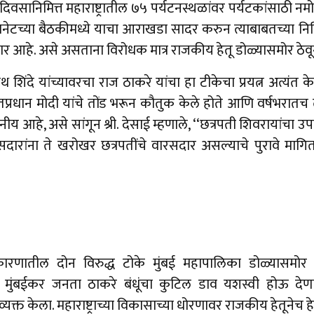
 वाढदिवसानिमित्त महाराष्ट्रातील ७५ पर्यटनस्थळांवर पर्यटकांसाठी न
िनेटच्या बैठकीमध्ये याचा आराखडा सादर करुन त्याबाबतच्या निवि
णार आहे. असे असताना विरोधक मात्र राजकीय हेतू डोळ्यासमोर ठे
ाथ शिंदे यांच्यावरचा राज ठाकरे यांचा हा टीकेचा प्रयत्न अत्य
पंतप्रधान मोदी यांचे तोंड भरून कौतुक केले होते आणि वर्षभरातच त्य
नीय आहे, असे सांगून श्री. देसाई म्हणाले, ‘‘छत्रपती शिवरायांचा उप
रसदारांना ते खरोखर छत्रपतींचे वारसदार असल्याचे पुरावे मागित
रणातील दोन विरुद्ध टोके मुंबई महापालिका डोळ्यासमोर ठे
मुंबईकर जनता ठाकरे बंधूंचा कुटिल डाव यशस्वी होऊ देण
व्यक्त केला. महाराष्ट्राच्या विकासाच्या धोरणावर राजकीय हेतूनेच 