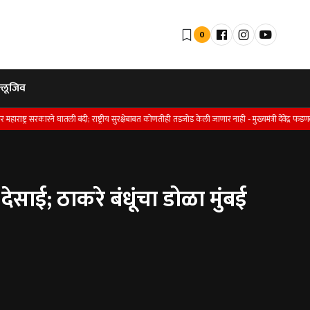
0
्लूजिव
घातली बंदी; राष्ट्रीय सुरक्षेबाबत कोणतीही तडजोड केली जाणार नाही - मुख्यमंत्री देवेंद्र फडणवीस
जिल्ह्
 देसाई; ठाकरे बंधूंचा डोळा मुंबई