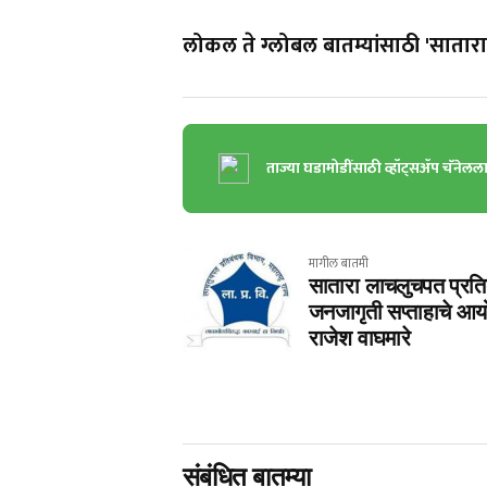
लोकल ते ग्लोबल बातम्यांसाठी 'सातारा 
ताज्या घडामोडींसाठी व्हॉट्सॲप चॅनेलल
मागील बातमी
सातारा लाचलुचपत प्रतिब
जनजागृती सप्ताहाचे आय
राजेश वाघमारे
संबंधित बातम्या