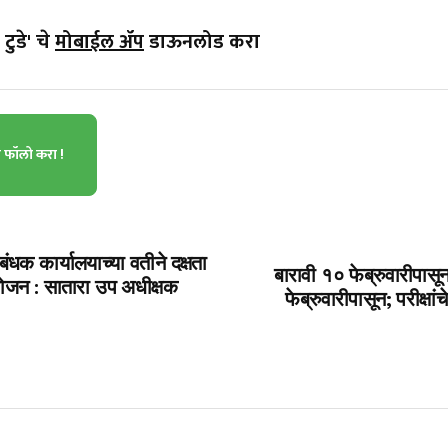
टुडे' चे
मोबाईल ॲप
डाऊनलोड करा
ा फॉलो करा !
ंधक कार्यालयाच्या वतीने दक्षता
बारावी १० फेब्रुवारीपासू
ोजन : सातारा उप अधीक्षक
फेब्रुवारीपासून; परीक्षा