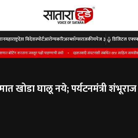
पान
महाराष्ट्र
देश विदेश
स्पोर्ट
आरोग्य
करिअर
ब्लॉग्स
राजकीय
पेज ३
डिजिटल एक्स्क
ना जवळून पक्षी पाहण्याची संधी
दहशतवादी संघटनांशी संबंधित ११४ साहित्य सामग्रीवर महाराष्ट्र सरकारने 
मात खोडा घालू नये; पर्यटनमंत्री शंभूराज