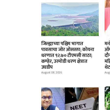
जिल्ह्याच्या पश्चिम भागात
मन
पावसाचा जोर ओसरला; कोयना
ऑग
धरणात ९२.७० टीएमसी साठा;
दौऱ
कण्हेर, उरमोडी धरण क्षेत्रात
मह
उघडीप
थे
August 08, 2026
Aug