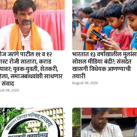
ोज जरांगे पाटील ११ व १२
भारतात १३ वर्षाखालील मुलांस
स्ट रोजी सातारा, कराड
सोशल मीडिया बंदी?; संसदेत
्यावर; युवक-युवती, शेतकरी,
खासगी विधेयक आणण्याची
िला, समाजबांधवांशी साधणार
तयारी
ट संवाद
August 08, 2026
ust 08, 2026