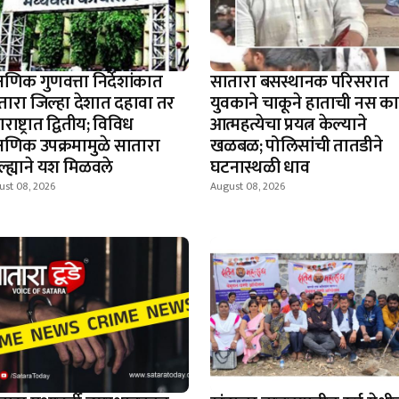
्षणिक गुणवत्ता निर्देशांकात
सातारा बसस्थानक परिसरात
तारा जिल्हा देशात दहावा तर
युवकाने चाकूने हाताची नस क
राष्ट्रात द्वितीय; विविध
आत्महत्येचा प्रयत्न केल्याने
क्षणिक उपक्रमामुळे सातारा
खळबळ; पोलिसांची तातडीने
ल्ह्याने यश मिळवले
घटनास्थळी धाव
ust 08, 2026
August 08, 2026