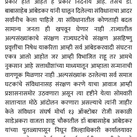
प्रकार होत आहेत हे प्रकार निंदनीय आहे. तसेच डॉ.
बाबासाहेब आंबेडकर यांनी घालून दिलेल्या संविधानाचा आदर
सर्वांनीच केला पाहिजे .या संविधानातील कोणताही बदल
सामान्य जनता ही खपवून घेणार नाही .राज्यातील
अल्पसंख्यांकाचे संरक्षण राज्यघटनेचे संरक्षण असहिष्णु
प्रवृत्तींचा निषेध याकरिता आम्ही सर्व आंबेडकरवादी संघटना
एकत्र आलो आहोत जर आम्ही विभाजित राहू तर आमचे
नुकसान आहे सत्ताधीशांच्या माध्यमातून आम्हाला सन्मानाची
वागणूक मिळणार नाही .अल्पसंख्यांक ठरलेल्या सर्व समाज
घटकांचे संविधानासह संरक्षण करणे याचा आवाज आम्ही
प्रशासनासमोर उठवणारा असून त्या दृष्टीने येत्या सोमवारी
साताऱ्यात मोठे आंदोलन करणारा असल्याचे त्यांनी जाहीर
केले संविधान संघर्ष मोर्चा १३ ऑक्टोबर रोजी सकाळी
साडेअकरा वाजता शाहू चौकातील डॉ बाबासाहेब आंबेडकर
यांच्या पुतळ्यापासून निघून जिल्हाधिकारी कार्यालयावर