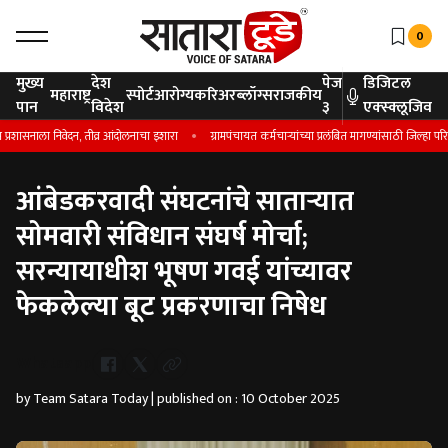
0
मुख्य
देश
पेज
डिजिटल
महाराष्ट्र
स्पोर्ट
आरोग्य
करिअर
ब्लॉग्स
राजकीय
पान
विदेश
३
एक्स्क्लूजिव
ाला निवेदन, तीव्र आंदोलनाचा इशारा
ग्रामपंचायत कर्मचाऱ्यांच्या प्रलंबित मागण्यांसाठी जिल्हा परिषदेस
आंबेडकरवादी संघटनांचे साताऱ्यात
सोमवारी संविधान संघर्ष मोर्चा;
सरन्यायाधीश भूषण गवई यांच्यावर
फेकलेल्या बूट प्रकरणाचा निषेध
Whatsapp
by Team Satara Today | published on : 10 October 2025