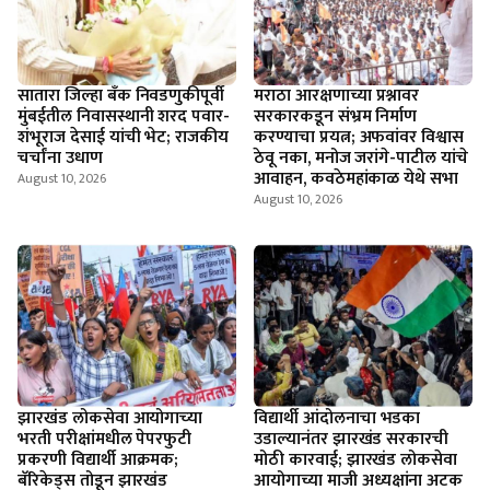
सातारा जिल्हा बँक निवडणुकीपूर्वी
मराठा आरक्षणाच्या प्रश्नावर
मुंबईतील निवासस्थानी शरद पवार-
सरकारकडून संभ्रम निर्माण
शंभूराज देसाई यांची भेट; राजकीय
करण्याचा प्रयत्न; अफवांवर विश्वास
चर्चांना उधाण
ठेवू नका, मनोज जरांगे-पाटील यांचे
आवाहन, कवठेमहांकाळ येथे सभा
August 10, 2026
August 10, 2026
झारखंड लोकसेवा आयोगाच्‍या
विद्यार्थी आंदोलनाचा भडका
भरती परीक्षांमधील पेपरफुटी
उडाल्‍यानंतर झारखंड सरकारची
प्रकरणी विद्यार्थी आक्रमक;
मोठी कारवाई; झारखंड लोकसेवा
बॅरिकेड्स तोडून झारखंड
आयोगाच्या माजी अध्यक्षांना अटक