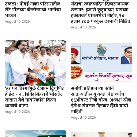
टळला ; पोवई नाका परिसरातील
यंदाचा स्वातंत्र्यदिन दिलासादायक
सेंट पॉलच्या कॅन्टीनमध्ये आगीचा
ठरणार; हजारो कुटुंबांच्या ‘घराच्या
भडका
हक्कावर’ ग्रामसभेची मोहोर, ९४
हजार १०७ घरकुल लाभार्थी निश्चित
August 10, 2026
August 10, 2026
‘हर घर तिरंगा’मुळे देशप्रेम द्विगुणित
संबोधी प्रतिष्ठानच्या वतीने
होईल - ना. शिवेंद्रसिंहराजे भोसले;
साताऱ्यातील गुणवंत विद्यार्थ्यांचा
सातारा येथे नागरिकांना तिरंगा
१६ऑगस्ट रोजी गौरव; अध्यक्ष रमेश
ध्वजाचे वाटप
इंजे व संघटक दिनकर झिंब्रे यांची
माहिती
August 10, 2026
August 10, 2026