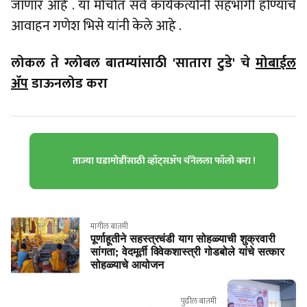
जाणार आहे . या मोर्चात सर्व कार्यकर्त्यानी सहभागी होण्याचे
आवाहन गणेश भिसे यांनी केले आहे .
लोकल ते ग्लोबल बातम्यांसाठी 'सातारा टुडे' चे
मोबाईल
ॲप
डाऊनलोड करा
ताज्या घडामोडींसाठी व्हॉट्सॲप चॅनेलला फॉलो करा !
मागील बातमी
पूर्णाहूतीने सहस्त्रचंडी याग सोहळ्याची शुक्रवारी
सांगता; वेदमूर्ती विवेकशास्त्री गोडबोले यांचे सत्कार
सोहळ्याचे आयोजन
पुढील बातमी