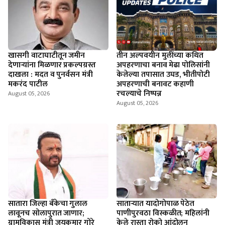
खासगी वाटाघाटीतून जमीन
तीन अल्पवयीन मुलींच्या कथित
देणाऱ्यांना मिळणार प्रकल्पग्रस्त
अपहरणाचा बनाव मेढा पोलिसांनी
दाखला : मदत व पुनर्वसन मंत्री
केलेल्या तपासात उघड, भीतीपोटी
मकरंद पाटील
अपहरणाची बनावट कहाणी
रचल्याचे निष्पन्न
August 05, 2026
August 05, 2026
सातारा जिल्हा बँकेचा गुलाल
सातार्‍यात यादोगोपाळ पेठेत
लावूनच सोलापुरात जाणार;
पाणीपुरवठा विस्कळीत; महिलांनी
ग्रामविकास मंत्री जयकुमार गोरे
केले रास्ता रोको आंदोलन