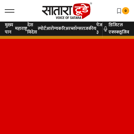
0
मुख्य
देश
पेज
डिजिटल
महाराष्ट्र
स्पोर्ट
आरोग्य
करिअर
ब्लॉग्स
राजकीय
पान
विदेश
३
एक्स्क्लूजिव