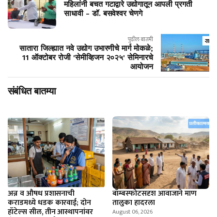
महिलांनी बचत गटाद्वारे उद्योगातून आपली प्रगती
साधावी - डॉ. बसवेश्वर चेणगे
पुढील बातमी
सातारा जिल्ह्यात नवे उद्योग उभारणीचे मार्ग मोकळे;
11 ऑक्टोबर रोजी 'सेमीव्हिजन २०२५' सेमिनारचे
आयोजन
संबंधित बातम्या
अन्न व औषध प्रशासनाची
बॉम्बस्फोटसदृश आवाजाने माण
कराडमध्ये धडक कारवाई; दोन
तालुका हादरला
हॉटेल्स सील, तीन आस्थापनांवर
August 06, 2026