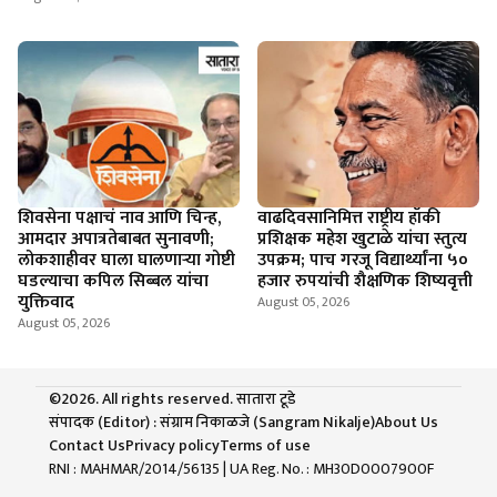
शिवसेना पक्षाचं नाव आणि चिन्ह,
वाढदिवसानिमित्त राष्ट्रीय हॉकी
आमदार अपात्रतेबाबत सुनावणी;
प्रशिक्षक महेश खुटाळे यांचा स्तुत्य
लोकशाहीवर घाला घालणाऱ्या गोष्टी
उपक्रम; पाच गरजू विद्यार्थ्यांना ५०
घडल्याचा कपिल सिब्बल यांचा
हजार रुपयांची शैक्षणिक शिष्यवृत्ती
युक्तिवाद
August 05, 2026
August 05, 2026
©2026. All rights reserved. सातारा टूडे
संपादक (Editor) : संग्राम निकाळजे (Sangram Nikalje)
About Us
Contact Us
Privacy policy
Terms of use
RNI : MAHMAR/2014/56135
| UA Reg. No. : MH30D0007900F