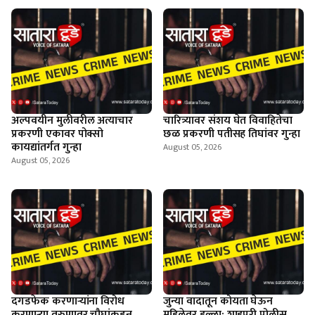
अल्पवयीन मुलीवरील अत्याचार
चारित्र्यावर संशय घेत विवाहितेचा
प्रकरणी एकावर पोक्सो
छळ प्रकरणी पतीसह तिघांवर गुन्हा
कायद्यांतर्गत गुन्हा
August 05, 2026
August 05, 2026
दगडफेक करणार्‍यांना विरोध
जुन्या वादातून कोयता घेऊन
करणार्‍या तरुणावर चौघांकडून
महिलेवर हल्ला; शाहूपुरी पोलीस