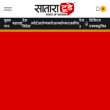
0
मुख्य
देश
पेज
डिजिटल
महाराष्ट्र
स्पोर्ट
आरोग्य
करिअर
ब्लॉग्स
राजकीय
पान
विदेश
३
एक्स्क्लूजिव