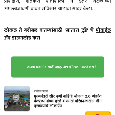
प्रशिक्षण, शेतकरी शेतीशाळा व इतर घटकांच्या
अंमलबजावणी बाबत सविस्तर आढावा सादर केला.
लोकल ते ग्लोबल बातम्यांसाठी 'सातारा टुडे' चे
मोबाईल
ॲप
डाऊनलोड करा
ताज्या घडामोडींसाठी व्हॉट्सॲप चॅनेलला फॉलो करा !
मागील बातमी
मुख्यमंत्री सौर कृषी वाहिनी योजना 2.0 अंतर्गत
पंतप्रधानांच्या हस्ते बारामती परिमंडळातील तीन
प्रकल्पांचे लोकार्पण