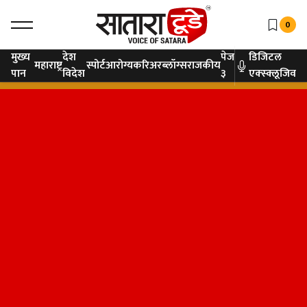
0
मुख्य
देश
पेज
डिजिटल
महाराष्ट्र
स्पोर्ट
आरोग्य
करिअर
ब्लॉग्स
राजकीय
पान
विदेश
३
एक्स्क्लूजिव