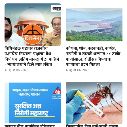
विधिमंडळ गटावर राजकीय
कोयना, धोम, बलकवडी, कण्हेर,
पक्षाचेच नियंत्रण, पक्षाचा वैध
उरमोडी व तारळी धरणात ८८ टक्के
निर्णयच अंतिम मानला गेला पाहिजे
पाणीसाठा; शेतीसह पिण्याचा
- न्यायालयाने दिले स्पष्ट संकेत
पाण्याचा प्रश्‍न मिटला
August 06, 2026
August 06, 2026
कराडमधील नामांकित हॉटेलसह
जिल्ह्यातील डेंग्यू बाधितांची संख्या