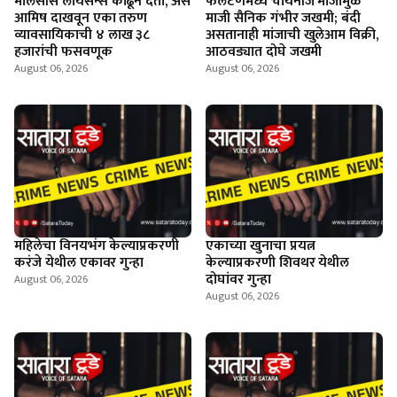
माेलॅसीस लायसन्स काढून देतो, असे
फलटणमध्ये चायनीज मांजामुळे
आमिष दाखवून एका तरुण
माजी सैनिक गंभीर जखमी; बंदी
व्यावसायिकाची ४ लाख ३८
असतानाही मांजाची खुलेआम विक्री,
हजारांची फसवणूक
आठवड्यात दोघे जखमी
August 06, 2026
August 06, 2026
महिलेचा विनयभंग केल्याप्रकरणी
एकाच्या खुनाचा प्रयत्न
करंजे येथील एकावर गुन्हा
केल्याप्रकरणी शिवथर येथील
दोघांवर गुन्हा
August 06, 2026
August 06, 2026