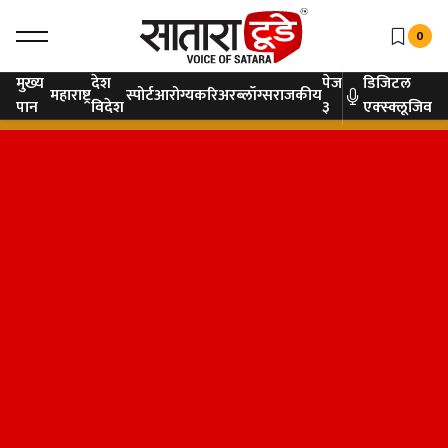
0
मुख्य
देश
पेज
डिजिटल
महाराष्ट्र
स्पोर्ट
आरोग्य
करिअर
ब्लॉग्स
राजकीय
पान
विदेश
३
एक्स्क्लूजिव