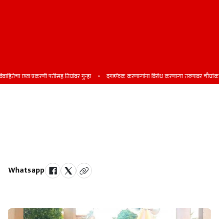
हितेचा छळ प्रकरणी पतीसह तिघांवर गुन्हा
दगडफेक करणार्‍यांना विरोध करणार्‍या तरुणावर चौघांकडून ज
स्मृतीदिन हा केवळ दुःख व्यक्त करण्याचा
क्षण नसून जीवनमूल्यांचे चिंतन करण्याचा
दिवस : पूज्य भंते काश्यप
Whatsapp
by Team Satara Today | published on : 22 September 2025