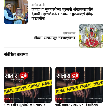
मागील बातमी
कायदा व सुव्यवस्थेच्या प्रभावी अंमलबजावणीने
देशाची महासत्तेकडे वाटचाल : मुख्यमंत्री देवेंद्र
फडणवीस
पुढील बातमी
औंधला आजपासून नवरात्रोत्‍सव
संबंधित बातम्या
अल्पवयीन मुलीवरील अत्याचार
चारित्र्यावर संशय घेत विवाहितेचा