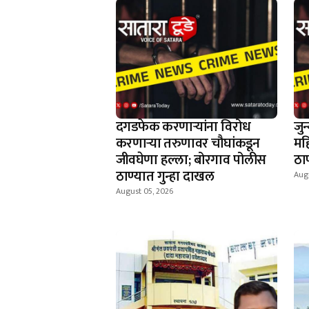
दगडफेक करणार्‍यांना विरोध
जु
करणार्‍या तरुणावर चौघांकडून
मह
जीवघेणा हल्ला; बोरगाव पोलीस
ठाण
ठाण्यात गुन्हा दाखल
Aug
August 05, 2026