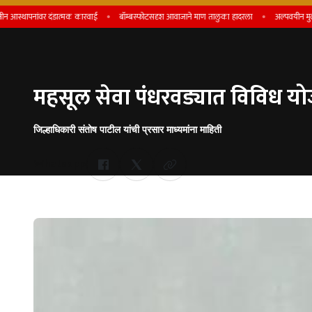
पनांवर दंडात्मक कारवाई
बॉम्बस्फोटसदृश आवाजाने माण तालुका हादरला
अल्पवयीन मुलीवरील अत्
महसूल सेवा पंधरवड्यात विविध यो
जिल्हाधिकारी संतोष पाटील यांची प्रसार माध्यमांना माहिती
Whatsapp
by Team Satara Today | published on : 16 September 2025