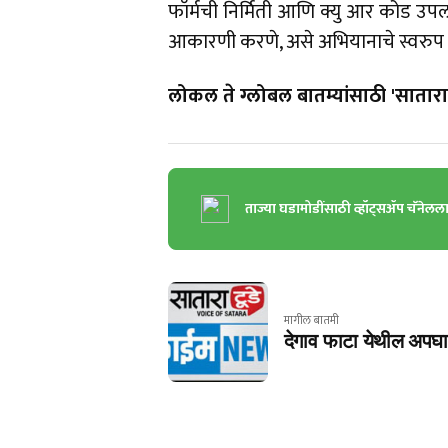
फॉर्मची निर्मिती आणि क्यु आर कोड उपल
आकारणी करणे, असे अभियानाचे स्वरु
लोकल ते ग्लोबल बातम्यांसाठी 'सातारा 
ताज्या घडामोडींसाठी व्हॉट्सॲप चॅनेलल
मागील बातमी
देगाव फाटा येथील अपघा