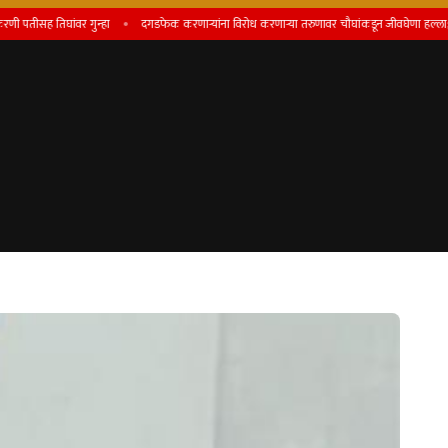
ह तिघांवर गुन्हा
दगडफेक करणार्‍यांना विरोध करणार्‍या तरुणावर चौघांकडून जीवघेणा हल्ला; बोरगाव 