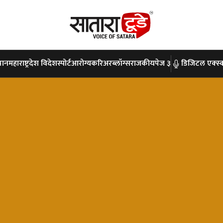
पान
महाराष्ट्र
देश विदेश
स्पोर्ट
आरोग्य
करिअर
ब्लॉग्स
राजकीय
पेज ३
डिजिटल एक्स्क