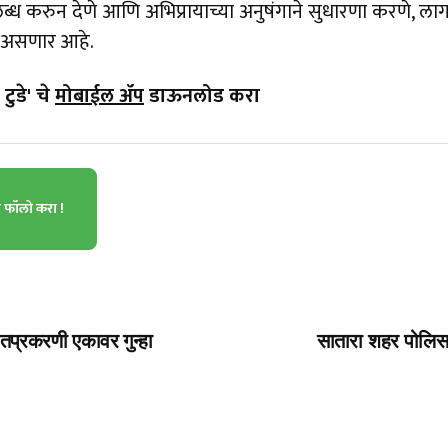
ब्ध करुन देणे आणि अभिप्रायाच्या अनुषंगाने सुधारणा करणे, ला
प असणार आहे.
टुडे' चे
मोबाईल ॲप
डाऊनलोड करा
ा फॉलो करा !
तप्रकरणी एकावर गुन्हा
सातारा शहर पोलिसां