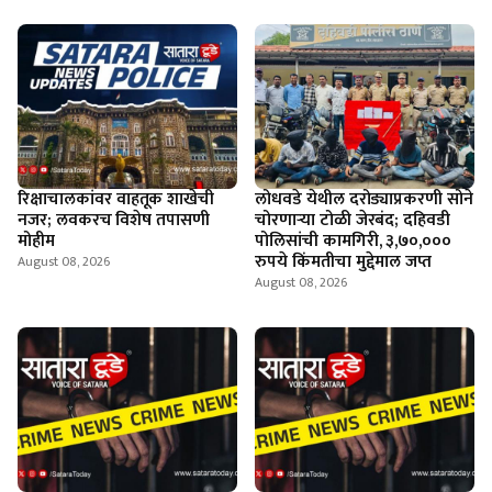
रिक्षाचालकांवर वाहतूक शाखेची
लोधवडे येथील दरोड्याप्रकरणी सोने
नजर; लवकरच विशेष तपासणी
चोरणाऱ्या टोळी जेरबंद; दहिवडी
मोहीम
पोलिसांची कामगिरी, ३,७०,०००
रुपये किंमतीचा मुद्देमाल जप्त
August 08, 2026
August 08, 2026