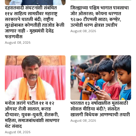
दहशतवादी संघटनांशी संबंधित
जिल्ह्याच्या पश्चिम भागात पावसाचा
११४ साहित्य सामग्रीवर महाराष्ट्र
जोर ओसरला; कोयना धरणात
सरकारने घातली बंदी; राष्ट्रीय
९२.७० टीएमसी साठा; कण्हेर,
सुरक्षेबाबत कोणतीही तडजोड केली
उरमोडी धरण क्षेत्रात उघडीप
जाणार नाही - मुख्यमंत्री देवेंद्र
August 08, 2026
फडणवीस
August 08, 2026
मनोज जरांगे पाटील ११ व १२
भारतात १३ वर्षाखालील मुलांसाठी
ऑगस्ट रोजी सातारा, कराड
सोशल मीडिया बंदी?; संसदेत
दौऱ्यावर; युवक-युवती, शेतकरी,
खासगी विधेयक आणण्याची तयारी
महिला, समाजबांधवांशी साधणार
August 08, 2026
थेट संवाद
August 08, 2026