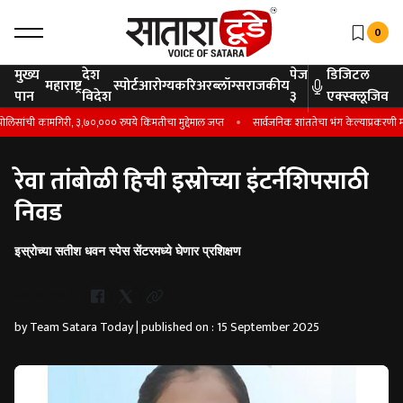
0
मुख्य
देश
पेज
डिजिटल
महाराष्ट्र
स्पोर्ट
आरोग्य
करिअर
ब्लॉग्स
राजकीय
पान
विदेश
३
एक्स्क्लूजिव
ांची कामगिरी, ३,७०,००० रुपये किंमतीचा मुद्देमाल जप्त
सार्वजनिक शांततेचा भंग केल्याप्रकरणी मंग
रेवा तांबोळी हिची इस्रोच्या इंटर्नशिपसाठी
निवड
इस्रोच्या सतीश धवन स्पेस सेंटरमध्ये घेणार प्रशिक्षण
Whatsapp
by Team Satara Today | published on : 15 September 2025