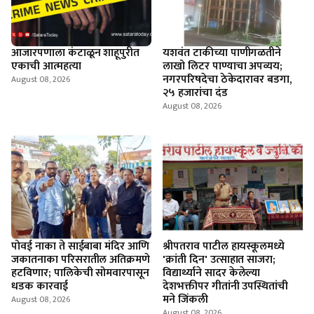
आजारपणाला कंटाळून शाहूपुरीत
यशवंत टाकीच्या पाणीगळतीने
एकाची आत्महत्या
लाखो लिटर पाण्याचा अपव्यय;
नगरपरिषदेचा ठेकेदारावर बडगा,
August 08, 2026
२५ हजारांचा दंड
August 08, 2026
पोवई नाका ते साईबाबा मंदिर आणि
श्रीपतराव पाटील हायस्कूलमध्ये
जकातनाका परिसरातील अतिक्रमणे
'क्रांती दिन' उत्साहात साजरा;
हटविणार; पालिकेची सोमवारपासून
विद्यार्थ्याने सादर केलेल्या
धडक कारवाई
देशभक्तीपर गीतांनी उपस्थितांची
मने जिंकली
August 08, 2026
August 08, 2026