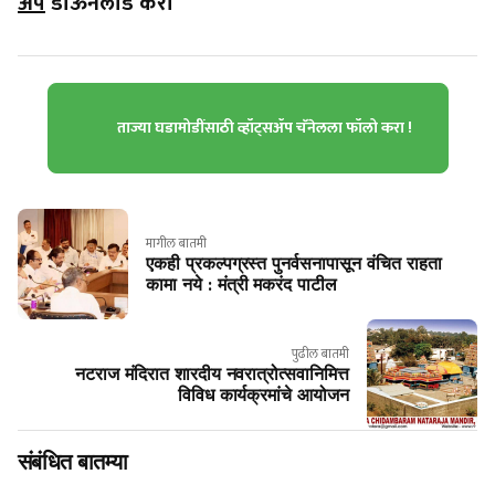
ॲप
डाऊनलोड करा
ताज्या घडामोडींसाठी व्हॉट्सॲप चॅनेलला फॉलो करा !
मागील बातमी
एकही प्रकल्पग्रस्त पुनर्वसनापासून वंचित राहता
कामा नये : मंत्री मकरंद पाटील
पुढील बातमी
नटराज मंदिरात शारदीय नवरात्रोत्सवानिमित्त
विविध कार्यक्रमांचे आयोजन
संबंधित बातम्या