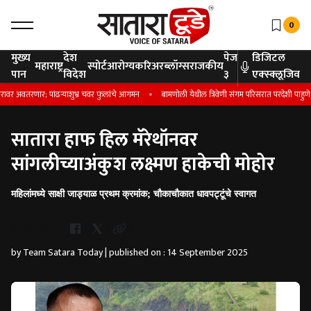
0
मुख्य
देश
पेज
डिजिटल
महाराष्ट्र
स्पोर्ट
आरोग्य
करिअर
ब्लॉग्स
राजकीय
पान
विदेश
३
एक्स्क्लूजिव
वतरणार; पांढऱ्याशुभ्र चवर फुलांचे आगमन
बामणोली येथील त्रिवेणी संगम परिसरात परदेशी पाहुणे; जला
सातारा हाफ हिल मॅरेथॉनवर
सांगलीच्याअंकुश लक्ष्मण हाकेची मोहोर
महिलांमध्ये साक्षी जाड्याळ प्रथम क्रमांक; चौकाचौकात धावपट्टूंचे स्वागत
Whatsapp
by Team Satara Today | published on : 14 September 2025