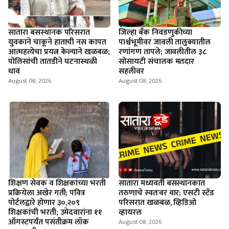
सातारा बसस्थानक परिसरात
जिल्हा बँक निवडणुकीच्या
युवकाने चाकूने हाताची नस कापत
पार्श्वभूमीवर जावली तालुक्यातील
आत्महत्येचा प्रयत्न केल्याने खळबळ;
रणांगण तापले; जावलीतील ३८
पोलिसांची तातडीने घटनास्थळी
सोसायटी संचालक मतदार
धाव
सहलीवर
August 08, 2026
August 08, 2026
शिक्षण सेवक व शिक्षकांच्या भरती
सातारा मध्यवर्ती बसस्थानकात
प्रक्रियेला अखेर गती; पवित्र
तरुणाचे स्वतःवर वार; एसटी स्टँड
पोर्टलद्वारे होणार ३०,२०९
परिसरात खळबळ, व्हिडिओ
शिक्षकांची भरती; उमेदवारांना ११
व्हायरल
ऑगस्टपर्यंत पसंतीक्रम लॉक
August 08, 2026