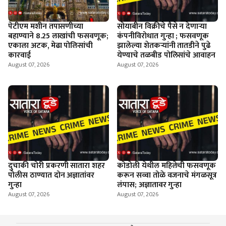
पेटीएम मशीन तपासणीच्या
सोयाबीन विक्रीचे पैसे न देणार्‍या
बहाण्याने 8.25 लाखांची फसवणूक;
कंपनीविरोधात गुन्हा ; फसवणूक
एकाला अटक, मेढा पोलिसांची
झालेल्या शेतकर्‍यांनी तातडीने पुढे
कारवाई
येण्याचे तळबीड पोलिसांचे आवाहन
August 07, 2026
August 07, 2026
दुचाकी चोरी प्रकरणी सातारा शहर
कोडोली येथील महिलेची फसवणूक
पोलीस ठाण्यात दोन अज्ञातांवर
करून सव्वा तोळे वजनाचे मंगळसूत्र
गुन्हा
लंपास; अज्ञातावर गुन्हा
August 07, 2026
August 07, 2026