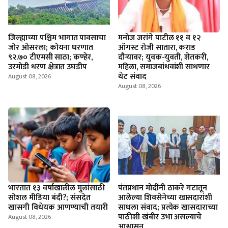
जिल्ह्याच्या पश्चिम भागात पावसाचा
मनोज जरांगे पाटील ११ व १२
जोर ओसरला; कोयना धरणात
ऑगस्ट रोजी सातारा, कराड
९२.७० टीएमसी साठा; कण्हेर,
दौऱ्यावर; युवक-युवती, शेतकरी,
उरमोडी धरण क्षेत्रात उघडीप
महिला, समाजबांधवांशी साधणार
थेट संवाद
August 08, 2026
August 08, 2026
भारतात १३ वर्षाखालील मुलांसाठी
पंतप्रधान मोदींनी ठाकरे गटातून
सोशल मीडिया बंदी?; संसदेत
आलेल्या शिवसेनेच्या खासदारांशी
खासगी विधेयक आणण्याची तयारी
साधला संवाद; प्रत्येक खासदाराच्या
पाठीशी खंबीर उभा असल्याचे
August 08, 2026
आश्वासन