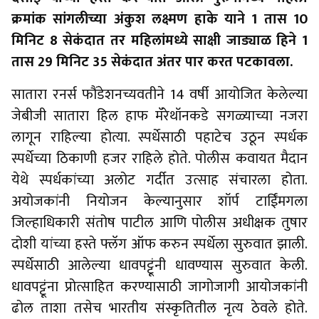
क्रमांक सांगलीच्या अंकुश लक्ष्मण हाके याने 1 तास 10
मिनिट 8 सेकंदात तर महिलांमध्ये साक्षी जाड्याळ हिने 1
तास 29 मिनिट 35 सेकंदात अंतर पार करत पटकावला.
सातारा रनर्स फौंडेशनच्यवतीने 14 वर्षी आयोजित केलेल्या
जेबीजी सातारा हिल हाफ मॅरेथॉनकडे सगळ्याच्या नजरा
लागून राहिल्या होत्या. स्पर्धेसाठी पहाटेच उठून स्पर्धक
स्पर्धेच्या ठिकाणी हजर राहिले होते. पोलीस कवायत मैदान
येथे स्पर्धकांच्या अलोट गर्दीत उत्साह संचारला होता.
अयोजकांनी नियोजन केल्यानुसार शॉर्प टाईिंमगला
जिल्हाधिकारी संतोष पाटील आणि पोलीस अधीक्षक तुषार
दोशी यांच्या हस्ते फ्लॅग ऑफ करुन स्पर्धेला सुरुवात झाली.
स्पर्धेसाठी आलेल्या धावपट्टूंनी धावण्यास सुरुवात केली.
धावपट्टूंना प्रोत्साहित करण्यासाठी जागोजागी आयोजकांनी
ढोल ताशा तसेच भारतीय संस्कृतितील नृत्य ठेवले होते.