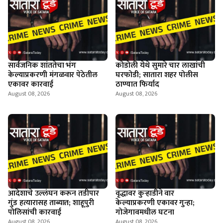
सार्वजनिक शांततेचा भंग
कोडोली येथे सुमारे चार लाखांची
केल्याप्रकरणी मंगळवार पेठेतील
घरफोडी; सातारा शहर पोलीस
एकावर कारवाई
ठाण्यात फिर्याद
August 08, 2026
August 08, 2026
आदेशाचे उल्लंघन करून तडीपार
वृद्धावर कुऱ्हाडीने वार
गुंड हत्यारासह ताब्यात; शाहूपुरी
केल्याप्रकरणी एकावर गुन्हा;
पोलिसांची कारवाई
गोजेगावमधील घटना
August 08, 2026
August 08, 2026