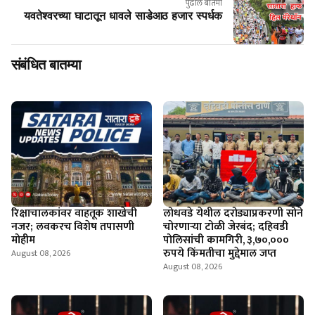
पुढील बातमी
यवतेश्वरच्या घाटातून धावले साडेआठ हजार स्पर्धक
संबंधित बातम्या
रिक्षाचालकांवर वाहतूक शाखेची
लोधवडे येथील दरोड्याप्रकरणी सोने
नजर; लवकरच विशेष तपासणी
चोरणाऱ्या टोळी जेरबंद; दहिवडी
मोहीम
पोलिसांची कामगिरी, ३,७०,०००
रुपये किंमतीचा मुद्देमाल जप्त
August 08, 2026
August 08, 2026