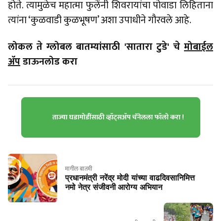
होते. त्यामुळेच महात्मा फुलेंनी शिवरायांचा पोवाडा लिहिताना
त्यांना ‘कुळवाडी कुळभूषण’ अशा उपाधीने गौरवले आहे.
लोकल ते ग्लोबल बातम्यांसाठी 'सातारा टुडे' चे
मोबाईल
ॲप
डाऊनलोड करा
ताज्या घडामोडींसाठी व्हॉट्सॲप चॅनेलला फॉलो करा !
मागील बातमी
प्रधानमंत्री नरेंद्र मोदी यांच्या वाढदिवसानिमित्त
नमो नेत्र संजीवनी आरोग्य अभियान