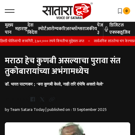
0
मुख्य
देश
पेज
डिजिटल
महाराष्ट्र
स्पोर्ट
आरोग्य
करिअर
ब्लॉग्स
राजकीय
पान
विदेश
३
एक्स्क्लूजिव
 पोलिसांची कामगिरी, ३,७०,००० रुपये किंमतीचा मुद्देमाल जप्त
सार्वजनिक शांततेचा भंग केल्याप्रकरण
मराठा हेच कुणबी असल्याचा पुरावा संत
तुकोबारायांच्या अभंगामध्येच
डॉ. भारत पाटणकर ; ‘बरा कुणबी केलो, नाही तरि दंभेचि असतो मेलो’
Whatsapp
by Team Satara Today | published on : 13 September 2025