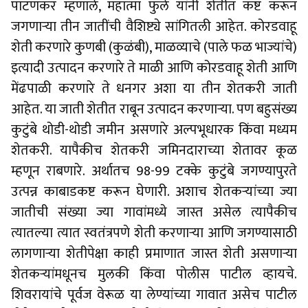
पाटणकर म्हणाले, महात्मा फुले यांनी शेतीत कष्ट करून
जगणार्‍या तीन जातींची वैशिष्ट्ये सांगितली आहेत. कोरडवाहू
शेती करणारे कुणबी (कुळंबी), माळव्याचे (पाले फळ भाज्यांचे)
इत्यादी उत्पादन करणारे ते माळी आणि कोरडवाहू शेती आणि
मेंढपाळी करणारे ते धनगर अशा या तीन शेतकरी जाती
आहेत. या जाती शेतीत राबून उत्पादन करणार्‍या. पण बहुसंख्य
कुटुंबे थोडी-थोडी जमीन असणारे अल्पभूधारक किंवा मध्यम
शेतकरी. यापैकीच शेतकरी जमिनदाराच्या शेतावर कूळ
म्हणून राबणारे. अर्थातच 98-99 टक्के कुटुंबे जगण्यापुरते
उत्पन्न काबाडकष्ट करून घेणारी. अशाच शेतकर्‍यांच्या ज्या
जातीची संख्या ज्या गावांमध्ये जास्त असेल त्यापैकीच
त्यातल्या त्यात स्वतंत्रपणे शेती करणार्‍या आणि जगण्यासाठी
लागणार्‍या शेतीपेक्षा काही प्रमाणात जास्त शेती असणार्‍या
शेतकर्‍यांमधूनच मुलकी किंवा पोलीस पाटील व्हायचे.
शिवरायांचे पूर्वज वेरूळ या लेण्यांच्या गावात असेच पाटील