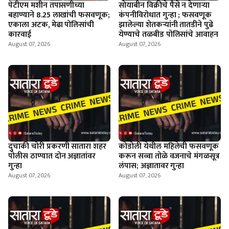
पेटीएम मशीन तपासणीच्या
सोयाबीन विक्रीचे पैसे न देणार्‍या
बहाण्याने 8.25 लाखांची फसवणूक;
कंपनीविरोधात गुन्हा ; फसवणूक
एकाला अटक, मेढा पोलिसांची
झालेल्या शेतकर्‍यांनी तातडीने पुढे
कारवाई
येण्याचे तळबीड पोलिसांचे आवाहन
August 07, 2026
August 07, 2026
दुचाकी चोरी प्रकरणी सातारा शहर
कोडोली येथील महिलेची फसवणूक
पोलीस ठाण्यात दोन अज्ञातांवर
करून सव्वा तोळे वजनाचे मंगळसूत्र
गुन्हा
लंपास; अज्ञातावर गुन्हा
August 07, 2026
August 07, 2026