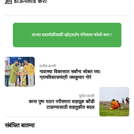
ॲप
डाऊनलोड करा
ताज्या घडामोडींसाठी व्हॉट्सॲप चॅनेलला फॉलो करा !
मागील बातमी
गावाच्या विकासात सर्वांना सोबत घ्या:
ग्रामविकासमंत्री जयकुमार गोरे
पुढील बातमी
कास पुष्प पठार परीसरात वाहतूक कोंडी
टाळण्यासाठी वाहतुकीत बदल
संबंधित बातम्या