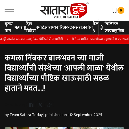
0
मुख्य
देश
पेज
डिजिटल
महाराष्ट्र
स्पोर्ट
आरोग्य
करिअर
ब्लॉग्स
राजकीय
पान
विदेश
३
एक्स्क्लूजिव
ांत खात्यात जमा; उंब्रज पोलिसांची कामगिरी
पेटीएम मशीन तपासणीच्या बहाण्याने 8.25 लाखांची 
कमला निंबकर बालभवन च्या माजी
विद्यार्थ्यांची संस्थेच्या 'आपली शाळा' येथील
विद्यार्थ्यांच्या पौष्टिक खाऊसाठी सढळ
हाताने मदत....!
Whatsapp
by Team Satara Today | published on : 12 September 2025