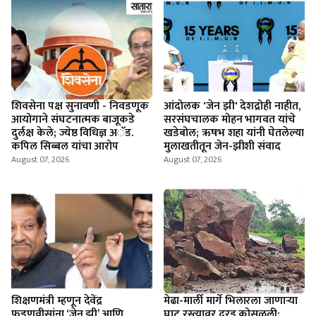
शिवसेना पक्ष सुनावणी - निवडणूक
आंदोलक 'जेन झी' देशद्रोही नाहीत,
आयोगाने संघटनात्मक बाजूकडे
सरसंघचालक मोहन भागवत यांचे
दुर्लक्ष केले; ज्येष्ठ विधिज्ञ अॅड.
खडेबोल; ऋषभ शहा यांनी घेतलेल्या
कपिल सिब्बल यांचा आरोप
मुलाखतीतून जेन-झीशी संवाद
August 07, 2026
August 07, 2026
शिक्षणमंत्री म्हणून देवेंद्र
मेढा-मार्ली मार्गे भिलारला जाणाऱ्या
फडणवीसांना ‘जेन झी’ आणि
घाट रस्त्यावर दरड कोसळली;