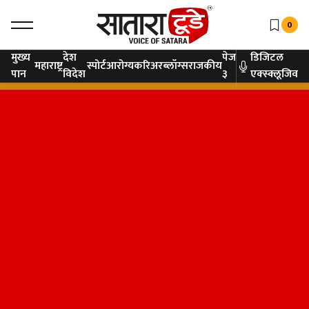
0
मुख्य
देश
पेज
डिजिटल
महाराष्ट्र
स्पोर्ट
आरोग्य
करिअर
ब्लॉग्स
राजकीय
पान
विदेश
३
एक्स्क्लूजिव