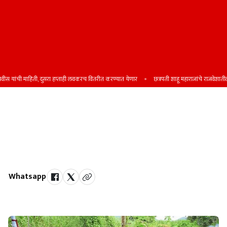
स यांची माहिती, दुसरा हप्ताही लवकरच वितरीत करण्यात येणार
छत्रपती शाहू महाराजांचे राजवेशातील दुर्मि
गणेशोत्सवात सातारा जिल्ह्यात १० टन
निर्माल्य संकलन
डॉ. नानासाहेब धर्माधिकारी प्रतिष्ठानचा उपक्रम खतनिर्मितीच्या प्रक्रियेस सुरुवात
Whatsapp
by Team Satara Today | published on : 10 September 2025