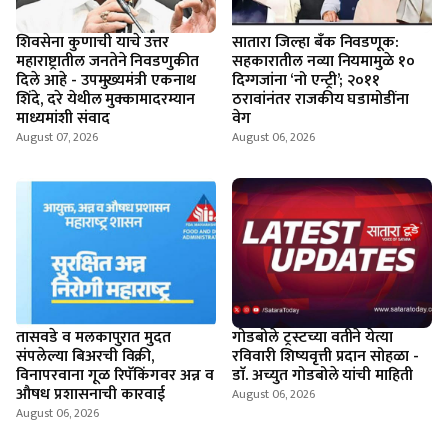
शिवसेना कुणाची याचे उत्तर
सातारा जिल्हा बँक निवडणूक:
महाराष्ट्रातील जनतेने निवडणुकीत
सहकारातील नव्या नियमामुळे १०
दिले आहे - उपमुख्यमंत्री एकनाथ
दिग्गजांना ‘नो एन्ट्री’; २०११
शिंदे, दरे येथील मुक्कामादरम्यान
ठरावांनंतर राजकीय घडामोडींना
माध्यमांशी संवाद
वेग
August 07, 2026
August 06, 2026
तासवडे व मलकापुरात मुदत
गोडबोले ट्रस्टच्या वतीने येत्या
संपलेल्या बिअरची विक्री,
रविवारी शिष्यवृत्ती प्रदान सोहळा -
विनापरवाना गूळ रिपॅकिंगवर अन्न व
डाॅ. अच्युत गोडबोले यांची माहिती
औषध प्रशासनाची कारवाई
August 06, 2026
August 06, 2026