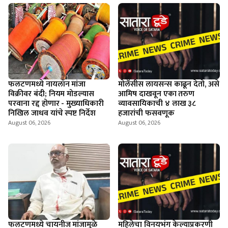
फलटणमध्ये नायलॉन मांजा
माेलॅसीस लायसन्स काढून देतो, असे
विक्रीवर बंदी; नियम मोडल्यास
आमिष दाखवून एका तरुण
परवाना रद्द होणार - मुख्याधिकारी
व्यावसायिकाची ४ लाख ३८
निखिल जाधव यांचे स्पष्ट निर्देश
हजारांची फसवणूक
August 06, 2026
August 06, 2026
फलटणमध्ये चायनीज मांजामुळे
महिलेचा विनयभंग केल्याप्रकरणी