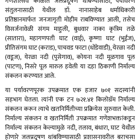
गणेशोत्सव काळात जलप्रदूषण थांबण्यासाठी, पर्यावरण
संतुलनासाठी येथील डॉ. नानासाहेब धर्माधिकारी
प्रतिष्ठानमार्फत जनजागृती मोहीम राबविण्यात आली, तसेच
विसर्जनावेळी संगम माहुली, बुधवार नाका कृत्रिम तळे
(सातारा), महागणपती घाट (वाई), कृष्णा घाट (भुईंज),
प्रीतिसंगम घाट (कराड), पाचवड फाटा (धोंडेवाडी), येरळा नदी
(वडूज), येरळा नदी (पुसेगाव), कोयना नदी मूळगाव पूल
(पाटण), निसरे पूल मारुल हवेली या दहा ठिकाणी निर्माल्य
संकलन करण्यात आले.
या पर्यावरणपूरक उपक्रमात एक हजार ७०१ सदस्यांनी
सहभाग घेतला. त्यांनी एक टन ७२१.४१ किलोग्रॅम निर्माल्य
संकलन करून त्याचे खतनिर्मितीच्या प्रक्रियेस सुरुवात केली.
निर्माल्य संकलन व खतनिर्मिती उपक्रमात गणेशभक्तांकडून
निर्माल्य संकलन केल्यामुळे नदी, तलाव, बंधारा, घाट येथील
होणारे जलप्रदूषण थांबविण्यासाठी प्रशासनावरील बराचसा