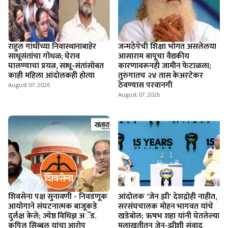
राहुल गांधींच्या निवास्थानाबाहेर
जन्मठेपेची शिक्षा भोगत असलेलया
साधूसंतांचा गोंधळ; घेराव
आसाराम बापूचा वैद्यकीय
घालण्याचा प्रयत्न, साधू-संतांसोबत
कारणावरूनही जामीन फेटाळला;
काही महिला आंदोलकही होत्या
तुरुंगातच २४ तास केअरटेकर
ठेवण्यास परवानगी
August 07, 2026
August 07, 2026
शिवसेना पक्ष सुनावणी - निवडणूक
आंदोलक 'जेन झी' देशद्रोही नाहीत,
आयोगाने संघटनात्मक बाजूकडे
सरसंघचालक मोहन भागवत यांचे
दुर्लक्ष केले; ज्येष्ठ विधिज्ञ अॅड.
खडेबोल; ऋषभ शहा यांनी घेतलेल्या
कपिल सिब्बल यांचा आरोप
मुलाखतीतून जेन-झीशी संवाद