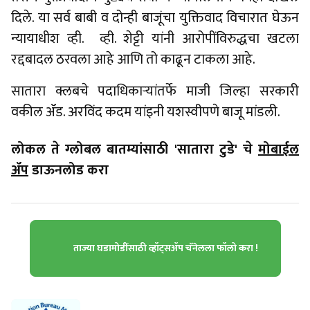
दिले. या सर्व बाबी व दोन्ही बाजूंचा युक्तिवाद विचारात घेऊन
न्यायाधीश व्ही. व्ही. शेट्टी यांनी आरोपींविरुद्धचा खटला
रद्दबादल ठरवला आहे आणि तो काढून टाकला आहे.
सातारा क्लबचे पदाधिकाऱ्यांतर्फे माजी जिल्हा सरकारी
वकील ॲड. अरविंद कदम यांइनी यशस्वीपणे बाजू मांडली.
लोकल ते ग्लोबल बातम्यांसाठी 'सातारा टुडे' चे
मोबाईल
ॲप
डाऊनलोड करा
ताज्या घडामोडींसाठी व्हॉट्सॲप चॅनेलला फॉलो करा !