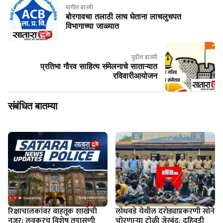
मागील बातमी
बोरगावचा तलाठी लाच घेताना लाचलुचपत
विभागाच्या जाळ्यात
पुढील बातमी
प्रतिभा गौरव साहित्य संमेलनाचे साताऱ्यात
रविवारीआयोजन
संबंधित बातम्या
रिक्षाचालकांवर वाहतूक शाखेची
लोधवडे येथील दरोड्याप्रकरणी सोने
नजर; लवकरच विशेष तपासणी
चोरणाऱ्या टोळी जेरबंद; दहिवडी