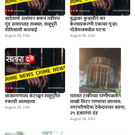
आदेशाचे उल्लंघन करून तडीपार
वृद्धावर कुऱ्हाडीने वार
गुंड हत्यारासह ताब्यात; शाहूपुरी
केल्याप्रकरणी एकावर गुन्हा;
पोलिसांची कारवाई
गोजेगावमधील घटना
August 08, 2026
August 08, 2026
आजारपणाला कंटाळून शाहूपुरीत
यशवंत टाकीच्या पाणीगळतीने
एकाची आत्महत्या
लाखो लिटर पाण्याचा अपव्यय;
नगरपरिषदेचा ठेकेदारावर बडगा,
August 08, 2026
२५ हजारांचा दंड
August 08, 2026