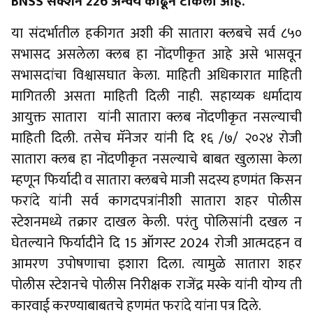
BNSS सेक्शन 226 अन्वये काढून टाकला आहे.
या संदर्भातील हकीगत अशी की सातारा क्लबचे सर्व ८५०
सभासद असलेला क्लब हा नोंदणीकृत आहे असे भासवून
सभासदांचा विश्वासघात केला. माहिती अधिकारात माहिती
मागितली असता माहिती दिली नाही. सहाय्यक धर्मादाय
आयुक्त सातारा यांनी सातारा क्लब नोंदणीकृत नसल्याची
माहिती दिली. तसेच मॅनेजर यांनी दि १६ /७/ २०२४ रोजी
सातारा क्लब हा नोंदणीकृत नसल्याचे बाबत खुलासा केला
म्हणून फिर्यादी व सातारा क्लबचे माजी सदस्य हणमंत किसन
फरांदे यांनी सर्व कागदपत्रांनीशी सातारा शहर पोलीस
स्टेशनमध्ये तक्रार दाखल केली. परंतु पोलिसांनी दखल न
घेतल्याने फिर्यादीने दि 15 ऑगस्ट 2024 रोजी आत्मदहन व
आमरण उपोषणाचा इशारा दिला. त्यामुळे सातारा शहर
पोलीस स्टेशनचे पोलीस निरीक्षक राजेंद्र मस्के यांनी योग्य ती
कारवाई करण्याबाबतचे हणमंत फरांदे यांना पत्र दिले.