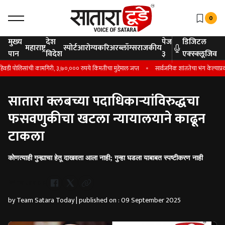
0
मुख्य
देश
पेज
डिजिटल
महाराष्ट्र
स्पोर्ट
आरोग्य
करिअर
ब्लॉग्स
राजकीय
पान
विदेश
३
एक्स्क्लूजिव
 पोलिसांची कामगिरी, ३,७०,००० रुपये किंमतीचा मुद्देमाल जप्त
सार्वजनिक शांततेचा भंग केल्याप्रकरण
सातारा क्लबच्या पदाधिकाऱ्यांविरुद्धचा
फसवणुकीचा खटला न्यायालयाने काढून
टाकला
कोणत्याही गुन्ह्याचा हेतू दाखवता आला नाही; गुन्हा घडला याबाबत स्पष्टीकरण नाही
Whatsapp
by Team Satara Today | published on : 09 September 2025