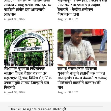
आलेल्या शिवसेनेच्या खासदारांशी
महिन्यांपूर्वी रचले होते, एनटीएचे तज्ञ
साधला संवाद; प्रत्येक खासदाराच्या
पेपर तयार करताना प्रश्न लक्षात
पाठीशी खंबीर उभा असल्याचे
ठेवायचे - केंद्रीय अन्वेषण
आश्वासन
विभागाचा दावा
August 08, 2026
August 08, 2026
शैक्षणिक गुणवत्ता निर्देशांकात
सातारा बसस्थानक परिसरात
सातारा जिल्हा देशात दहावा तर
युवकाने चाकूने हाताची नस कापत
महाराष्ट्रात द्वितीय; विविध शैक्षणिक
आत्महत्येचा प्रयत्न केल्याने खळबळ;
उपक्रमामुळे सातारा जिल्ह्याने यश
पोलिसांची तातडीने घटनास्थळी
मिळवले
धाव
August 08, 2026
August 08, 2026
©2026. All rights reserved. सातारा टूडे