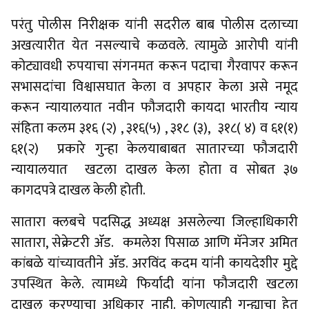
परंतु पोलीस निरीक्षक यांनी सदरील बाब पोलीस दलाच्या
अखत्यारीत येत नसल्याचे कळवले. त्यामुळे आरोपी यांनी
कोट्यावधी रुपयाचा संगनमत करून पदाचा गैरवापर करून
सभासदांचा विश्वासघात केला व अपहार केला असे नमूद
करून न्यायालयात नवीन फौजदारी कायदा भारतीय न्याय
संहिता कलम ३१६ (२) , ३१६(५) , ३१८ (३), ३१८( ४) व ६१(१)
६१(२) प्रकारे गुन्हा केलयाबाबत सातारच्या फौजदारी
न्यायालयात खटला दाखल केला होता व सोबत ३७
कागदपत्रे दाखल केली होती.
सातारा क्लबचे पदसिद्ध अध्यक्ष असलेल्या जिल्हाधिकारी
सातारा, सेक्रेटरी ॲड. कमलेश पिसाळ आणि मॅनेजर अमित
कांबळे यांच्यावतीने ॲड. अरविंद कदम यांनी कायदेशीर मुद्दे
उपस्थित केले. त्यामध्ये फिर्यादी यांना फौजदारी खटला
दाखल करण्याचा अधिकार नाही. कोणत्याही गुन्ह्याचा हेतू