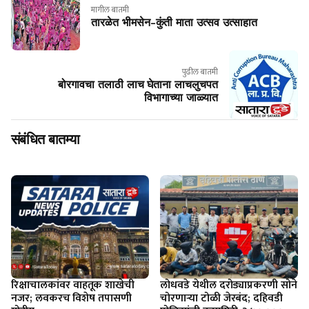
मागील बातमी
तारळेत भीमसेन-कुंती माता उत्सव उत्साहात
पुढील बातमी
बोरगावचा तलाठी लाच घेताना लाचलुचपत
विभागाच्या जाळ्यात
संबंधित बातम्या
रिक्षाचालकांवर वाहतूक शाखेची
लोधवडे येथील दरोड्याप्रकरणी सोने
नजर; लवकरच विशेष तपासणी
चोरणाऱ्या टोळी जेरबंद; दहिवडी