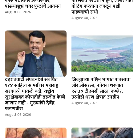
कास पठारावर अवतरणार;
परिसरात परदेशी पाहुणे; जलाशयात
पांढऱ्याशुभ्र चवर फुलांचे आगमन
बोटिंग करताना जवळून पक्षी
पाहण्याची संधी
August 08, 2026
August 08, 2026
दहशतवादी संघटनांशी संबंधित
जिल्ह्याच्या पश्चिम भागात पावसाचा
११४ साहित्य सामग्रीवर महाराष्ट्र
जोर ओसरला; कोयना धरणात
सरकारने घातली बंदी; राष्ट्रीय
९२.७० टीएमसी साठा; कण्हेर,
सुरक्षेबाबत कोणतीही तडजोड केली
उरमोडी धरण क्षेत्रात उघडीप
जाणार नाही - मुख्यमंत्री देवेंद्र
August 08, 2026
फडणवीस
August 08, 2026