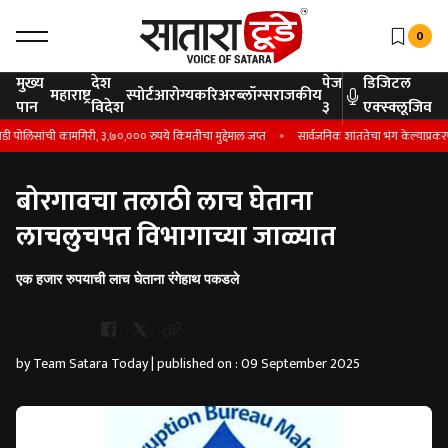
0
मुख्य
देश
पेज
डिजिटल
महाराष्ट्र
स्पोर्ट
आरोग्य
करिअर
ब्लॉग्स
राजकीय
पान
विदेश
३
एक्स्क्लूजिव
ोलिसांची कामगिरी, ३,७०,००० रुपये किंमतीचा मुद्देमाल जप्त
सार्वजनिक शांततेचा भंग केल्याप्रकरणी 
बोरगावचा तलाठी लाच घेताना
लाचलुचपत विभागाच्या जाळ्यात
एक हजार रुपयाची लाच घेताना रंगेहाथ पकडले
Whatsapp
by Team Satara Today | published on : 09 September 2025