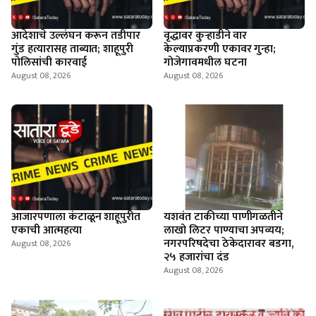
आदेशाचे उल्लंघन करून तडीपार
वृद्धावर कुऱ्हाडीने वार
गुंड हत्यारासह ताब्यात; शाहूपुरी
केल्याप्रकरणी एकावर गुन्हा;
पोलिसांची कारवाई
गोजेगावमधील घटना
August 08, 2026
August 08, 2026
आजारपणाला कंटाळून शाहूपुरीत
यशवंत टाकीच्या पाणीगळतीने
एकाची आत्महत्या
लाखो लिटर पाण्याचा अपव्यय;
नगरपरिषदेचा ठेकेदारावर बडगा,
August 08, 2026
२५ हजारांचा दंड
August 08, 2026