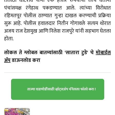
तलाठी घाटेराव यांना एक हजार रुपयाची लाच घेताना
पंचांसमक्ष रंगेहाथ पकडण्यात आले. त्यांच्या विरोधात
रहिमतपूर पोलीस ठाण्यात गुन्हा दाखल करण्याची प्रक्रिया
सुरू आहे. पोलीस हवालदार नितीन गोगावले सत्यम थोरात
अजय राज देशमुख आणि निलेश राजपुरे यांनी सहभाग घेतला
होता.
लोकल ते ग्लोबल बातम्यांसाठी 'सातारा टुडे' चे
मोबाईल
ॲप
डाऊनलोड करा
ताज्या घडामोडींसाठी व्हॉट्सॲप चॅनेलला फॉलो करा !