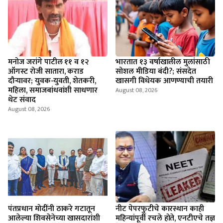
मनोज जरांगे पाटील ११ व १२
भारतात १३ वर्षाखालील मुलांसाठी
ऑगस्ट रोजी सातारा, कराड
सोशल मीडिया बंदी?; संसदेत
दौऱ्यावर; युवक-युवती, शेतकरी,
खासगी विधेयक आणण्याची तयारी
महिला, समाजबांधवांशी साधणार
August 08, 2026
थेट संवाद
August 08, 2026
पंतप्रधान मोदींनी ठाकरे गटातून
नीट पेपरफुटीचे कारस्थान काही
आलेल्या शिवसेनेच्या खासदारांशी
महिन्यांपूर्वी रचले होते, एनटीएचे तज्ञ