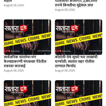
मोहीम
पोलिसांची कामगिरी, ३,७०,०००
रुपये किंमतीचा मुद्देमाल जप्त
August 08, 2026
August 08, 2026
सार्वजनिक शांततेचा भंग
कोडोली येथे सुमारे चार लाखांची
केल्याप्रकरणी मंगळवार पेठेतील
घरफोडी; सातारा शहर पोलीस
एकावर कारवाई
ठाण्यात फिर्याद
August 08, 2026
August 08, 2026