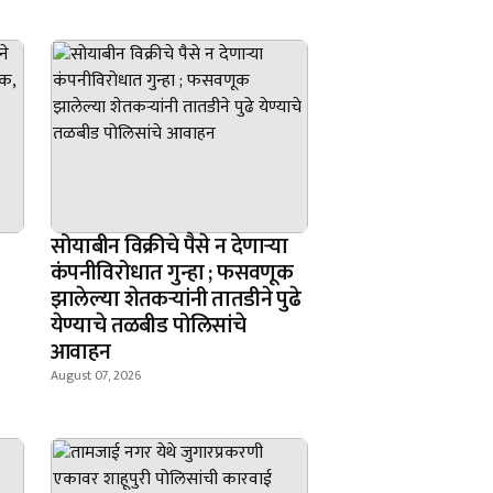
सोयाबीन विक्रीचे पैसे न देणार्‍या
कंपनीविरोधात गुन्हा ; फसवणूक
झालेल्या शेतकर्‍यांनी तातडीने पुढे
येण्याचे तळबीड पोलिसांचे
आवाहन
August 07, 2026