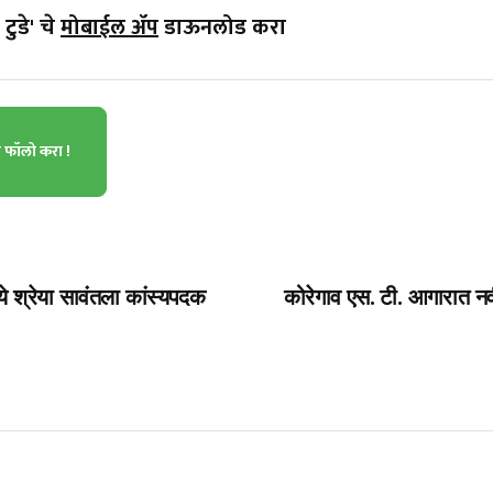
टुडे' चे
मोबाईल ॲप
डाऊनलोड करा
ा फॉलो करा !
ये श्रेया सावंतला कांस्यपदक
कोरेगाव एस. टी. आगारात नव