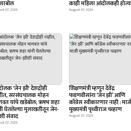
्लाबोल
काही महिला आंदोलकही होत्य
st 07, 2026
August 07, 2026
ोलक 'जेन झी' देशद्रोही
शिक्षणमंत्री म्हणून देवेंद्र
हीत, सरसंघचालक मोहन
फडणवीसांना ‘जेन झी’ आणि
गवत यांचे खडेबोल; ऋषभ शहा
काँग्रेस स्वीकारणार नाही : माज
नी घेतलेल्या मुलाखतीतून जेन-
मुख्यमंत्री पृथ्वीराज चव्हाण
शी संवाद
August 07, 2026
st 07, 2026