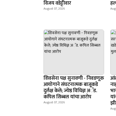
विजय वडेट्टीवार
हल
August 07, 2026
Augu
शिवसेना पक्ष सुनावणी - निवडणूक
आंद
आयोगाने संघटनात्मक बाजूकडे
ना
दुर्लक्ष केले; ज्येष्ठ विधिज्ञ अॅड.
भा
कपिल सिब्बल यांचा आरोप
यां
झी
August 07, 2026
Augu