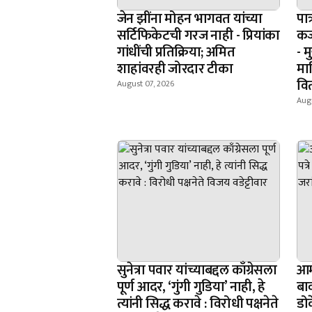
जेन झींना मोहन भागवत यांच्या
पात
सर्टिफिकेटची गरज नाही - प्रियांका
कर
गांधींची प्रतिक्रिया; अमित
- म
शाहांवरही जोरदार टीका
मा
वि
August 07, 2026
Augu
सुनेत्रा पवार यांच्याबद्दल काँग्रेसला
आम
पूर्ण आदर, ‘गुंगी गुडिया’ नाही, हे
बाव
त्यांनी सिद्ध करावे : विरोधी पक्षनेते
डोक