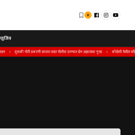
0
्लूजिव
दुचाकी चोरी प्रकरणी सातारा शहर पोलीस ठाण्यात दोन अज्ञातांवर गुन्हा
कोडोली येथील महिलेची फ