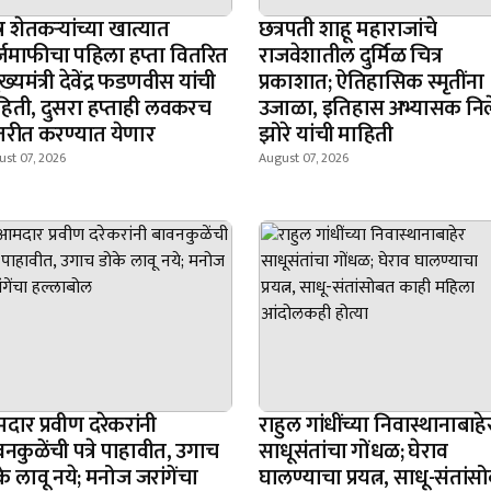
्र शेतकऱ्यांच्या खात्यात
छत्रपती शाहू महाराजांचे
्जमाफीचा पहिला हप्ता वितरित
राजवेशातील दुर्मिळ चित्र
ुख्यमंत्री देवेंद्र फडणवीस यांची
प्रकाशात; ऐतिहासिक स्मृतींना
हिती, दुसरा हप्ताही लवकरच
उजाळा, इतिहास अभ्यासक नि
तरीत करण्यात येणार
झोरे यांची माहिती
st 07, 2026
August 07, 2026
दार प्रवीण दरेकरांनी
राहुल गांधींच्या निवास्थानाबाहे
नकुळेंची पत्रे पाहावीत, उगाच
साधूसंतांचा गोंधळ; घेराव
े लावू नये; मनोज जरांगेंचा
घालण्याचा प्रयत्न, साधू-संतांस