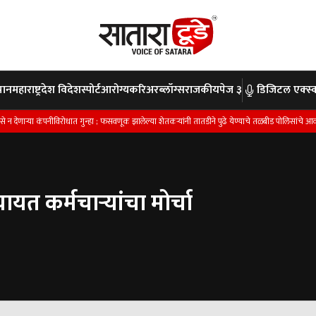
पान
महाराष्ट्र
देश विदेश
स्पोर्ट
आरोग्य
करिअर
ब्लॉग्स
राजकीय
पेज ३
डिजिटल एक्स्क
देणार्‍या कंपनीविरोधात गुन्हा ; फसवणूक झालेल्या शेतकर्‍यांनी तातडीने पुढे येण्याचे तळबीड पोलिसांचे आवाहन
यत कर्मचार्‍यांचा मोर्चा