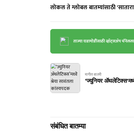
लोकल ते ग्लोबल बातम्यांसाठी 'सातारा 
ताज्या घडामोडींसाठी व्हॉट्सॲप चॅनेलल
मागील बातमी
‘ज्युनियर ॲथलेटिक्स’मध्
संबंधित बातम्या