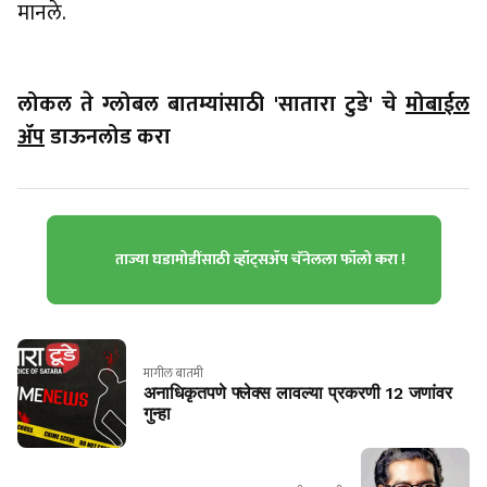
मानले.
लोकल ते ग्लोबल बातम्यांसाठी 'सातारा टुडे' चे
मोबाईल
ॲप
डाऊनलोड करा
ताज्या घडामोडींसाठी व्हॉट्सॲप चॅनेलला फॉलो करा !
मागील बातमी
अनाधिकृतपणे फ्लेक्स लावल्या प्रकरणी 12 जणांवर
गुन्हा