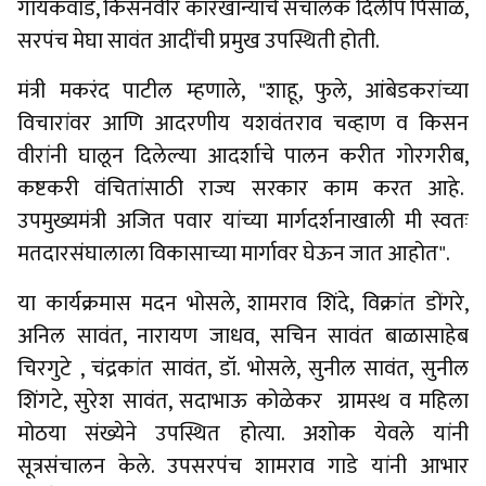
गायकवाड, किसनवीर कारखान्याचे संचालक दिलीप पिसाळ,
सरपंच मेघा सावंत आदींची प्रमुख उपस्थिती होती.
‎‎मंत्री मकरंद पाटील म्हणाले, "शाहू, फुले, आंबेडकरांच्या
विचारांवर आणि आदरणीय यशवंतराव चव्हाण व किसन
वीरांनी घालून दिलेल्या आदर्शाचे पालन करीत गोरगरीब,
कष्टकरी वंचितांसाठी राज्य सरकार काम करत आहे.
उपमुख्यमंत्री अजित पवार यांच्या मार्गदर्शनाखाली मी स्वतः
मतदारसंघालाला विकासाच्या मार्गावर घेऊन जात आहोत".
‎‎या कार्यक्रमास मदन भोसले, शामराव शिंदे, विक्रांत डोंगरे,
अनिल सावंत, नारायण जाधव, सचिन सावंत बाळासाहेब
चिरगुटे , चंद्रकांत सावंत, डॉ. भोसले, सुनील सावंत, सुनील
शिंगटे, सुरेश सावंत, सदाभाऊ कोळेकर ग्रामस्थ व महिला
मोठया संख्येने उपस्थित होत्या. अशोक येवले यांनी
सूत्रसंचालन केले. उपसरपंच शामराव गाडे यांनी आभार