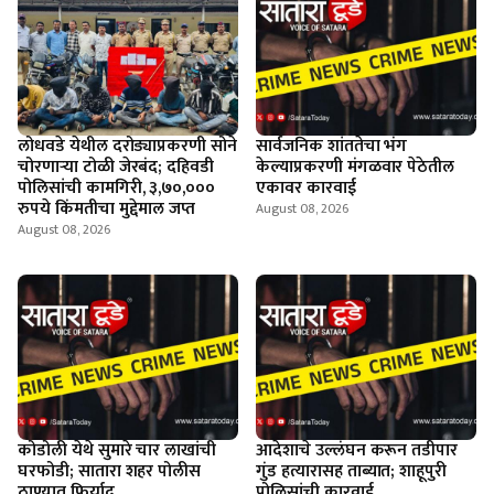
लोधवडे येथील दरोड्याप्रकरणी सोने
सार्वजनिक शांततेचा भंग
चोरणाऱ्या टोळी जेरबंद; दहिवडी
केल्याप्रकरणी मंगळवार पेठेतील
पोलिसांची कामगिरी, ३,७०,०००
एकावर कारवाई
रुपये किंमतीचा मुद्देमाल जप्त
August 08, 2026
August 08, 2026
कोडोली येथे सुमारे चार लाखांची
आदेशाचे उल्लंघन करून तडीपार
घरफोडी; सातारा शहर पोलीस
गुंड हत्यारासह ताब्यात; शाहूपुरी
ठाण्यात फिर्याद
पोलिसांची कारवाई