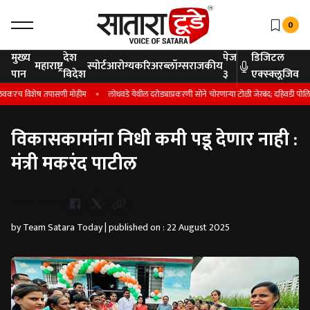
0
मुख्य
देश
पेज
डिजिटल
महाराष्ट्र
स्पोर्ट
आरोग्य
करिअर
ब्लॉग्स
राजकीय
पान
विदेश
३
एक्स्क्लूजिव
रच विशेष तपासणी मोहीम
लोधवडे येथील दरोड्याप्रकरणी सोने चोरणाऱ्या टोळी जेरबंद; दहिवडी पोलिसांची
विकासकामांना निधी कमी पडू देणार नाही :
‎मंत्री मकरंद पाटील
Whatsapp
by Team Satara Today | published on : 22 August 2025