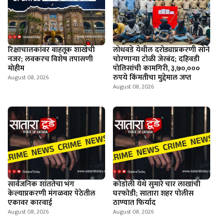
रिक्षाचालकांवर वाहतूक शाखेची
लोधवडे येथील दरोड्याप्रकरणी सोने
नजर; लवकरच विशेष तपासणी
चोरणाऱ्या टोळी जेरबंद; दहिवडी
मोहीम
पोलिसांची कामगिरी, ३,७०,०००
रुपये किंमतीचा मुद्देमाल जप्त
August 08, 2026
August 08, 2026
सार्वजनिक शांततेचा भंग
कोडोली येथे सुमारे चार लाखांची
केल्याप्रकरणी मंगळवार पेठेतील
घरफोडी; सातारा शहर पोलीस
एकावर कारवाई
ठाण्यात फिर्याद
August 08, 2026
August 08, 2026