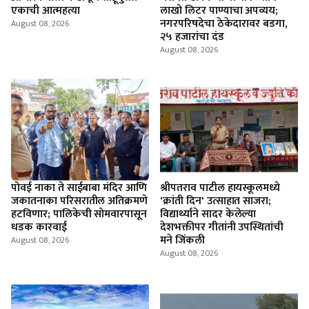
एकाची आत्महत्या
लाखो लिटर पाण्याचा अपव्यय;
नगरपरिषदेचा ठेकेदारावर बडगा,
August 08, 2026
२५ हजारांचा दंड
August 08, 2026
पोवई नाका ते साईबाबा मंदिर आणि
श्रीपतराव पाटील हायस्कूलमध्ये
जकातनाका परिसरातील अतिक्रमणे
'क्रांती दिन' उत्साहात साजरा;
हटविणार; पालिकेची सोमवारपासून
विद्यार्थ्याने सादर केलेल्या
धडक कारवाई
देशभक्तीपर गीतांनी उपस्थितांची
मने जिंकली
August 08, 2026
August 08, 2026