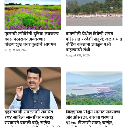
फुलांची रंगीबेरंगी दुनिया लवकरच
बामणोली येथील त्रिवेणी संगम
कास पठारावर अवतरणार;
परिसरात परदेशी पाहुणे; जलाशयात
पांढऱ्याशुभ्र चवर फुलांचे आगमन
बोटिंग करताना जवळून पक्षी
पाहण्याची संधी
August 08, 2026
August 08, 2026
दहशतवादी संघटनांशी संबंधित
जिल्ह्याच्या पश्चिम भागात पावसाचा
११४ साहित्य सामग्रीवर महाराष्ट्र
जोर ओसरला; कोयना धरणात
सरकारने घातली बंदी; राष्ट्रीय
९२.७० टीएमसी साठा; कण्हेर,