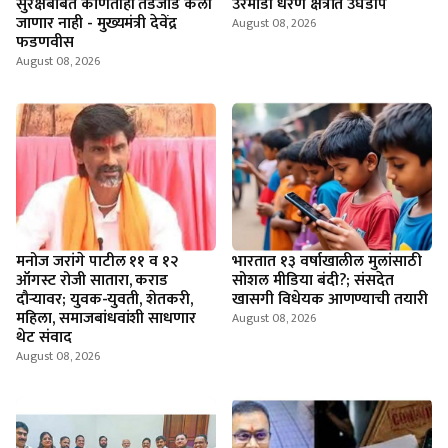
सुरक्षेबाबत कोणतीही तडजोड केली
उरमोडी धरण क्षेत्रात उघडीप
जाणार नाही - मुख्यमंत्री देवेंद्र
August 08, 2026
फडणवीस
August 08, 2026
मनोज जरांगे पाटील ११ व १२
भारतात १३ वर्षाखालील मुलांसाठी
ऑगस्ट रोजी सातारा, कराड
सोशल मीडिया बंदी?; संसदेत
दौऱ्यावर; युवक-युवती, शेतकरी,
खासगी विधेयक आणण्याची तयारी
महिला, समाजबांधवांशी साधणार
August 08, 2026
थेट संवाद
August 08, 2026