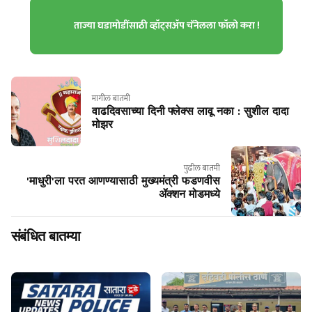
ताज्या घडामोडींसाठी व्हॉट्सॲप चॅनेलला फॉलो करा !
मागील बातमी
वाढदिवसाच्या दिनी फ्लेक्स लावू नका : सुशील दादा
मोझर
पुढील बातमी
'माधुरी'ला परत आणण्यासाठी मुख्यमंत्री फडणवीस
ॲक्शन मोडमध्ये
संबंधित बातम्या