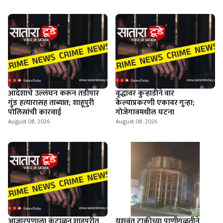
आदेशाचे उल्लंघन करून तडीपार
वृद्धावर कुऱ्हाडीने वार
गुंड हत्यारासह ताब्यात; शाहूपुरी
केल्याप्रकरणी एकावर गुन्हा;
पोलिसांची कारवाई
गोजेगावमधील घटना
August 08, 2026
August 08, 2026
आजारपणाला कंटाळून शाहूपुरीत
यशवंत टाकीच्या पाणीगळतीने