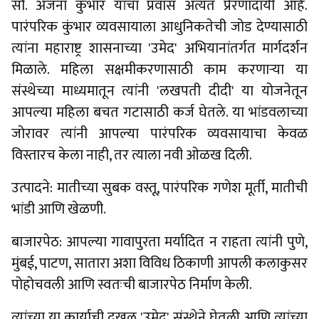
सौ. अंजना कुंभार यांचा प्रवास अत्यंत प्रेरणादायी आहे.
पारंपरिक कुंभार व्यवसायाला आधुनिकतेची जोड देण्यासाठी
त्यांना महाराष्ट्र शासनाच्या 'उमेद' अभियानांतर्गत मार्गदर्शन
मिळाले. महिला सक्षमीकरणासाठी काम करणाऱ्या या
संस्थेच्या माध्यमातून त्यांनी 'लखपती दीदी' या योजनेतून
आपल्या महिला बचत गटासाठी कर्ज घेतले. या भांडवलाच्या
जोरावर त्यांनी आपल्या पारंपरिक व्यवसायाचा केवळ
विस्तारच केला नाही, तर त्याला नवी ओळख दिली.
उत्पादने: मातीच्या सुबक वस्तू, पारंपरिक गणेश मूर्ती, मातीची
भांडी आणि खेळणी.
बाजारपेठ: आपल्या गावापुरता मर्यादित न राहता त्यांनी पुणे,
मुंबई, पाटण, सातारा अशा विविध ठिकाणी आपली कलाकुसर
पोहोचवली आणि स्वतःची बाजारपेठ निर्माण केली.
त्यांच्या या कार्याची दखल 'उमेद' संस्थेने घेतली आणि त्यांच्या