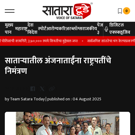
0
मुख्य
देश
पेज
डिजिटल
महाराष्ट्र
स्पोर्ट
आरोग्य
करिअर
ब्लॉग्स
राजकीय
पान
विदेश
३
एक्स्क्लूजिव
िसांची कामगिरी, ३,७०,००० रुपये किंमतीचा मुद्देमाल जप्त
सार्वजनिक शांततेचा भंग केल्याप्रकरणी मं
साताऱ्यातील अंजनाताईंना राष्ट्रपतींचे
निमंत्रण
Whatsapp
by Team Satara Today | published on : 04 August 2025