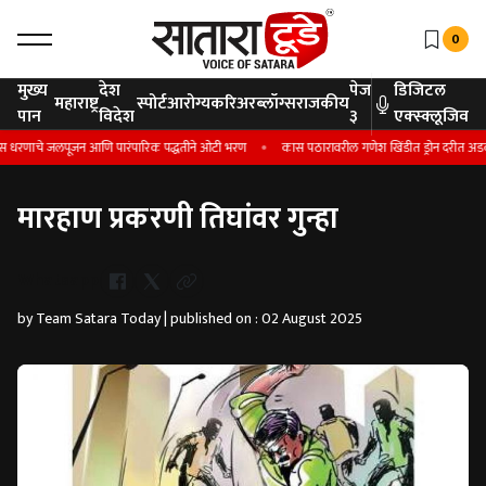
0
मुख्य
देश
पेज
डिजिटल
महाराष्ट्र
स्पोर्ट
आरोग्य
करिअर
ब्लॉग्स
राजकीय
पान
विदेश
३
एक्स्क्लूजिव
धरणाचे जलपूजन आणि पारंपारिक पद्धतीने ओटी भरण
कास पठारावरील गणेश खिंडीत ड्रोन दरीत अडकला; शिवे
मारहाण प्रकरणी तिघांवर गुन्हा
Whatsapp
by Team Satara Today | published on : 02 August 2025