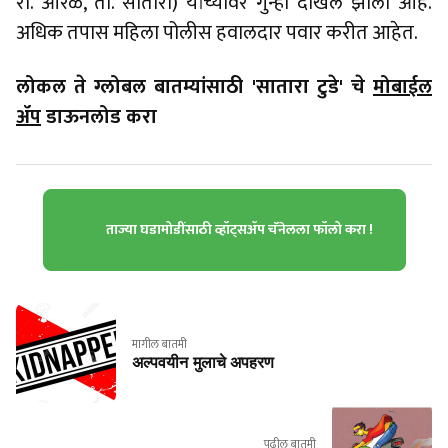
रा. आरळे, ता. सातारा) यांच्यावर गुन्हा दाखल झाला आहे.
अधिक तपास महिला पोलीस हवालदार पवार करीत आहेत.
लोकल ते ग्लोबल बातम्यांसाठी 'सातारा टुडे' चे
मोबाईल
ॲप
डाऊनलोड करा
ताज्या घडामोडींसाठी व्हॉट्सॲप चॅनेलला फॉलो करा !
मागील बातमी
अल्पवयीन मुलाचे अपहरण
पुढील बातमी