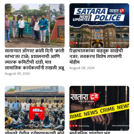
साताऱ्यात ऑगस्ट क्रांती दिनी 'क्रांती
रिक्षाचालकांवर वाहतूक शाखेची
स्तंभा'ला टाळे; प्रशासनाची आणि
नजर; लवकरच विशेष तपासणी
स्मारक कमिटीची दांडी, मात्र
मोहीम
सामाजिक कार्यकर्त्यांनी राखली अब्रू
August 08, 2026
August 09, 2026
लोधवडे येथील दरोड्याप्रकरणी सोने
सार्वजनिक शांततेचा भंग