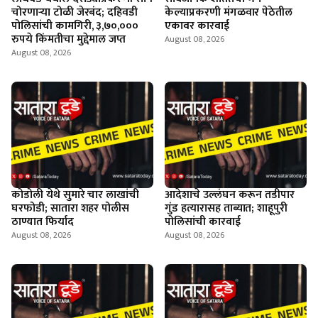
चोरणाऱ्या टोळी जेरबंद; दहिवडी
केल्याप्रकरणी मंगळवार पेठेतील
पोलिसांची कामगिरी, ३,७०,०००
एकावर कारवाई
रुपये किंमतीचा मुद्देमाल जप्त
August 08, 2026
August 08, 2026
कोडोली येथे सुमारे चार लाखांची
आदेशाचे उल्लंघन करून तडीपार
घरफोडी; सातारा शहर पोलीस
गुंड हत्यारासह ताब्यात; शाहूपुरी
ठाण्यात फिर्याद
पोलिसांची कारवाई
August 08, 2026
August 08, 2026