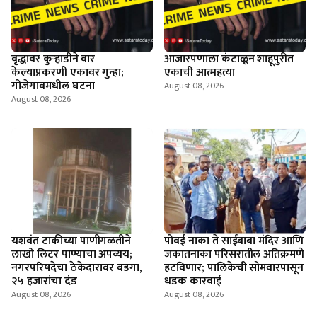
वृद्धावर कुऱ्हाडीने वार
आजारपणाला कंटाळून शाहूपुरीत
केल्याप्रकरणी एकावर गुन्हा;
एकाची आत्महत्या
गोजेगावमधील घटना
August 08, 2026
August 08, 2026
यशवंत टाकीच्या पाणीगळतीने
पोवई नाका ते साईबाबा मंदिर आणि
लाखो लिटर पाण्याचा अपव्यय;
जकातनाका परिसरातील अतिक्रमणे
नगरपरिषदेचा ठेकेदारावर बडगा,
हटविणार; पालिकेची सोमवारपासून
२५ हजारांचा दंड
धडक कारवाई
August 08, 2026
August 08, 2026