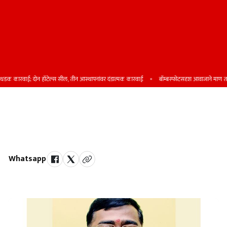
 कारवाई; दोन हॉटेल्स सील, तीन आस्थापनांवर दंडात्मक कारवाई
बॉम्बस्फोटसदृश आवाजाने माण तालु
मसाप, शाहूपुरी शाखेस नगरवाचनालयाचा
कर्तृत्व गौरव पुरस्कार जाहीर
Whatsapp
by Team Satara Today | published on : 01 August 2025