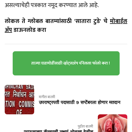
असल्याचेही पत्रकात नमूद करण्यात आले आहे.
लोकल ते ग्लोबल बातम्यांसाठी 'सातारा टुडे' चे
मोबाईल
ॲप
डाऊनलोड करा
ताज्या घडामोडींसाठी व्हॉट्सॲप चॅनेलला फॉलो करा !
मागील बातमी
उपराष्ट्रपती पदासाठी 9 सप्टेंबरला होणार मतदान
पुढील बातमी
फुप्फुसाच्या कॅन्सरची लक्षणं ओळखा वेळीच