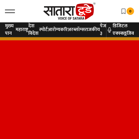
0
मुख्य
देश
पेज
डिजिटल
महाराष्ट्र
स्पोर्ट
आरोग्य
करिअर
ब्लॉग्स
राजकीय
पान
विदेश
३
एक्स्क्लूजिव