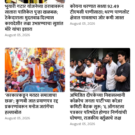
भुयारी गटार योजनेच्या ठरावावरून
कोयना धरणात सध्या 92.49
सातारा पालिकेत पुन्हा खळबळ;
टीएमसी पाणीसाठा; धरण पाणलोट
ठेकेदाराला मुदतवाढ दिल्यास
क्षेत्रात पावसाचा जोर कमी जास्त
कायदेशीर लढा उभारण्याचा सुशांत
August 05, 2026
मोरे यांचा इशारा
August 05, 2026
'सरकारकडून मराठा समाजाचा
अभिजित दीपकेंच्या निवासस्थानी
छळ'; कुणबी जात प्रमाणपत्र रद्द
कॉक्रोच जनता पार्टी'च्या कोअर
प्रकरणांवरून मनोज जरांगेंचा
कमिटी बैठक सुरू; '६ ऑगस्टला
हल्लाबोल
पत्रकार परिषदेत होणार निर्णयांची
घोषणा, राजकीय वर्तुळाचे लक्ष
August 05, 2026
August 05, 2026