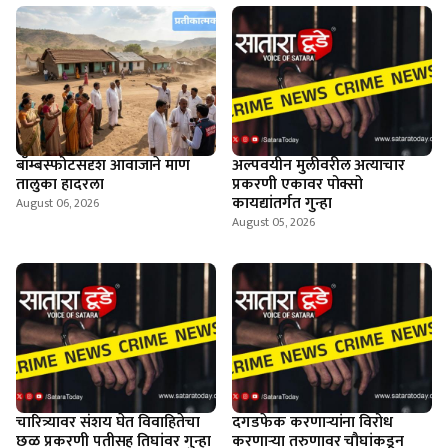
बॉम्बस्फोटसदृश आवाजाने माण
अल्पवयीन मुलीवरील अत्याचार
तालुका हादरला
प्रकरणी एकावर पोक्सो
कायद्यांतर्गत गुन्हा
August 06, 2026
August 05, 2026
चारित्र्यावर संशय घेत विवाहितेचा
दगडफेक करणार्‍यांना विरोध
छळ प्रकरणी पतीसह तिघांवर गुन्हा
करणार्‍या तरुणावर चौघांकडून