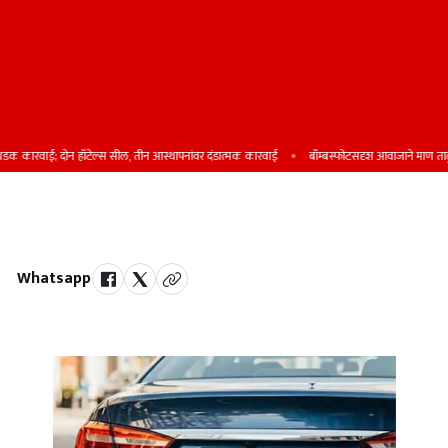
कारवाई; दोन हॉटेल्स सील, तीन आस्थापनांवर दंडात्मक कारवाई
बॉम्बस्फोटसदृश आवाजाने माण तालुका
एचएसआरपी नंबरप्लेटसाठी ब्रॅकेटची सक्ती
Whatsapp
by Team Satara Today | published on : 26 July 2025