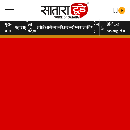
0
मुख्य
देश
पेज
डिजिटल
महाराष्ट्र
स्पोर्ट
आरोग्य
करिअर
ब्लॉग्स
राजकीय
पान
विदेश
३
एक्स्क्लूजिव