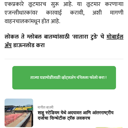
एकप्रकारे लूटमारच सुरू आहे. या लूटमार करणार्‍या
एजन्सीधारकांवर कारवाई करावी, अशी मागणी
वाहनचालकांमधून होत आहे.
लोकल ते ग्लोबल बातम्यांसाठी 'सातारा टुडे' चे
मोबाईल
ॲप
डाऊनलोड करा
ताज्या घडामोडींसाठी व्हॉट्सॲप चॅनेलला फॉलो करा !
मागील बातमी
शाहू स्टेडियम येथे अदयावत आणि आंतरराष्ट्रीय
दर्जाचा सिन्थेटीक ट्रॅक लवकरच