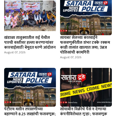
खंडाळा तालुक्यातील रुई येथील
सायबर सेलच्या कारवाईने
पारधी वस्तीवर हल्ला करणाऱ्यांवर
फसवणुकीतील शंभर टक्के रक्कम
कारवाईसाठी बेमुदत धरणे आंदोलन
काही तासांत खात्यात जमा; उंब्रज
पोलिसांची कामगिरी
August 07, 2026
August 07, 2026
पेटीएम मशीन तपासणीच्या
सोयाबीन विक्रीचे पैसे न देणार्‍या
बहाण्याने 8.25 लाखांची फसवणूक;
कंपनीविरोधात गुन्हा ; फसवणूक