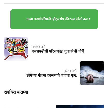
ताज्या घडामोडींसाठी व्हॉट्सॲप चॅनेलला फॉलो करा !
मागील बातमी
एमआयडीसी परिसरातून दुचाकीची चोरी
पुढील बातमी
झोपेच्या गोळ्या खाल्ल्याने एकाचा मृत्यू
संबंधित बातम्या