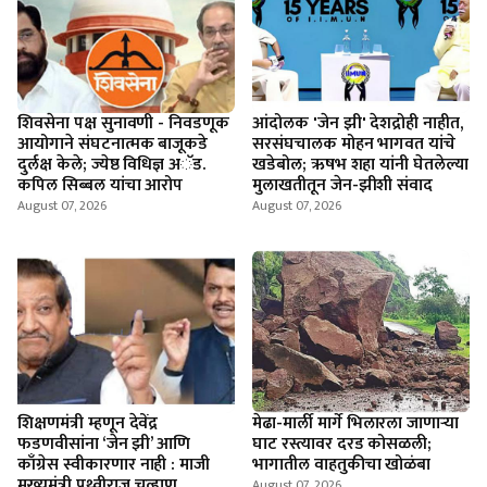
शिवसेना पक्ष सुनावणी - निवडणूक
आंदोलक 'जेन झी' देशद्रोही नाहीत,
आयोगाने संघटनात्मक बाजूकडे
सरसंघचालक मोहन भागवत यांचे
दुर्लक्ष केले; ज्येष्ठ विधिज्ञ अॅड.
खडेबोल; ऋषभ शहा यांनी घेतलेल्या
कपिल सिब्बल यांचा आरोप
मुलाखतीतून जेन-झीशी संवाद
August 07, 2026
August 07, 2026
शिक्षणमंत्री म्हणून देवेंद्र
मेढा-मार्ली मार्गे भिलारला जाणाऱ्या
फडणवीसांना ‘जेन झी’ आणि
घाट रस्त्यावर दरड कोसळली;
काँग्रेस स्वीकारणार नाही : माजी
भागातील वाहतुकीचा खोळंबा
मुख्यमंत्री पृथ्वीराज चव्हाण
August 07, 2026