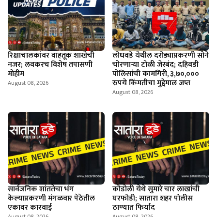
रिक्षाचालकांवर वाहतूक शाखेची
लोधवडे येथील दरोड्याप्रकरणी सोने
नजर; लवकरच विशेष तपासणी
चोरणाऱ्या टोळी जेरबंद; दहिवडी
मोहीम
पोलिसांची कामगिरी, ३,७०,०००
रुपये किंमतीचा मुद्देमाल जप्त
August 08, 2026
August 08, 2026
सार्वजनिक शांततेचा भंग
कोडोली येथे सुमारे चार लाखांची
केल्याप्रकरणी मंगळवार पेठेतील
घरफोडी; सातारा शहर पोलीस
एकावर कारवाई
ठाण्यात फिर्याद
August 08, 2026
August 08, 2026