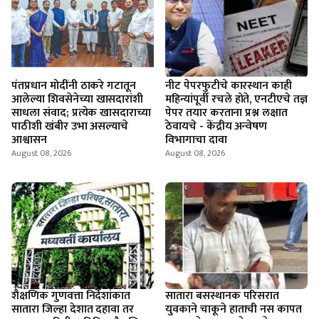
पंतप्रधान मोदींनी ठाकरे गटातून
नीट पेपरफुटीचे कारस्थान काही
आलेल्या शिवसेनेच्या खासदारांशी
महिन्यांपूर्वी रचले होते, एनटीएचे तज्ञ
साधला संवाद; प्रत्येक खासदाराच्या
पेपर तयार करताना प्रश्न लक्षात
पाठीशी खंबीर उभा असल्याचे
ठेवायचे - केंद्रीय अन्वेषण
आश्वासन
विभागाचा दावा
August 08, 2026
August 08, 2026
शैक्षणिक गुणवत्ता निर्देशांकात
सातारा बसस्थानक परिसरात
सातारा जिल्हा देशात दहावा तर
युवकाने चाकूने हाताची नस कापत