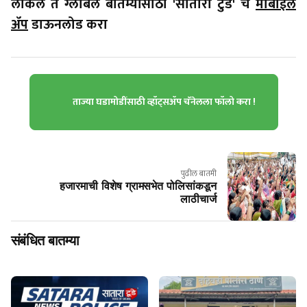
लोकल ते ग्लोबल बातम्यांसाठी 'सातारा टुडे' चे
मोबाईल
ॲप
डाऊनलोड करा
ताज्या घडामोडींसाठी व्हॉट्सॲप चॅनेलला फॉलो करा !
पुढील बातमी
हजारमाची विशेष ग्रामसभेत पोलिसांकडून
लाठीचार्ज
संबंधित बातम्या