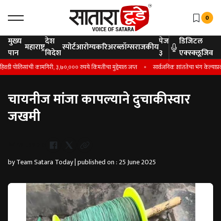
0
मुख्य
देश
पेज
डिजिटल
महाराष्ट्र
स्पोर्ट
आरोग्य
करिअर
ब्लॉग्स
राजकीय
पान
विदेश
३
एक्स्क्लूजिव
ी पोलिसांची कामगिरी, ३,७०,००० रुपये किंमतीचा मुद्देमाल जप्त
सार्वजनिक शांततेचा भंग केल्याप्रकर
चायनीज मांजा कापल्याने दुचाकीस्वार
जखमी
Whatsapp
by Team Satara Today | published on : 25 June 2025