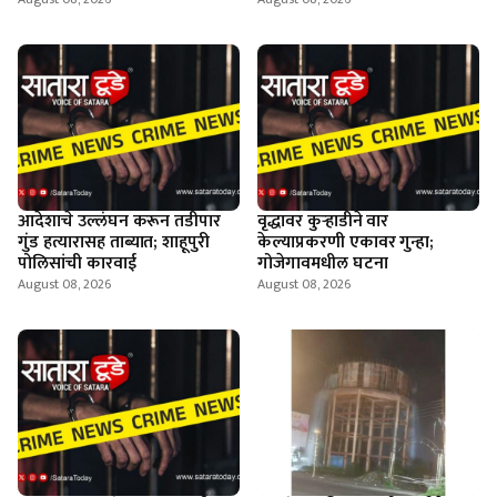
आदेशाचे उल्लंघन करून तडीपार
वृद्धावर कुऱ्हाडीने वार
गुंड हत्यारासह ताब्यात; शाहूपुरी
केल्याप्रकरणी एकावर गुन्हा;
पोलिसांची कारवाई
गोजेगावमधील घटना
August 08, 2026
August 08, 2026