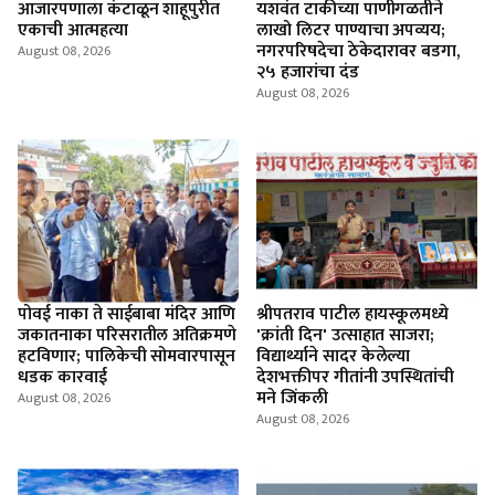
आजारपणाला कंटाळून शाहूपुरीत
यशवंत टाकीच्या पाणीगळतीने
एकाची आत्महत्या
लाखो लिटर पाण्याचा अपव्यय;
नगरपरिषदेचा ठेकेदारावर बडगा,
August 08, 2026
२५ हजारांचा दंड
August 08, 2026
पोवई नाका ते साईबाबा मंदिर आणि
श्रीपतराव पाटील हायस्कूलमध्ये
जकातनाका परिसरातील अतिक्रमणे
'क्रांती दिन' उत्साहात साजरा;
हटविणार; पालिकेची सोमवारपासून
विद्यार्थ्याने सादर केलेल्या
धडक कारवाई
देशभक्तीपर गीतांनी उपस्थितांची
मने जिंकली
August 08, 2026
August 08, 2026