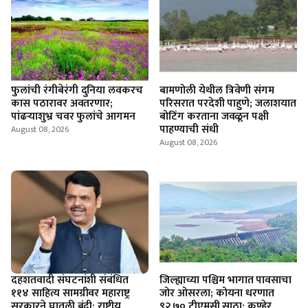
फुलांची रंगीबेरंगी दुनिया लवकरच
बामणोली येथील त्रिवेणी संगम
कास पठारावर अवतरणार;
परिसरात परदेशी पाहुणे; जलाशयात
पांढऱ्याशुभ्र चवर फुलांचे आगमन
बोटिंग करताना जवळून पक्षी
पाहण्याची संधी
August 08, 2026
August 08, 2026
दहशतवादी संघटनांशी संबंधित
जिल्ह्याच्या पश्चिम भागात पावसाचा
११४ साहित्य सामग्रीवर महाराष्ट्र
जोर ओसरला; कोयना धरणात
सरकारने घातली बंदी; राष्ट्रीय
९२.७० टीएमसी साठा; कण्हेर,