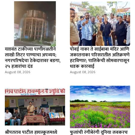
यशवंत टाकीच्या पाणीगळतीने
पोवई नाका ते साईबाबा मंदिर आणि
लाखो लिटर पाण्याचा अपव्यय;
जकातनाका परिसरातील अतिक्रमणे
नगरपरिषदेचा ठेकेदारावर बडगा,
हटविणार; पालिकेची सोमवारपासून
२५ हजारांचा दंड
धडक कारवाई
August 08, 2026
August 08, 2026
श्रीपतराव पाटील हायस्कूलमध्ये
फुलांची रंगीबेरंगी दुनिया लवकरच