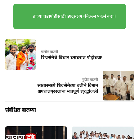
ताज्या घडामोडींसाठी व्हॉट्सॲप चॅनेलला फॉलो करा !
मागील बातमी
शिवसेनेचे विचार घराघरात पोहोचवा!
पुढील बातमी
सातारमध्ये शिवसेनेच्या वतीने विमान
अपघातग्रस्तांना भावपूर्ण श्रद्धांजली
संबंधित बातम्या