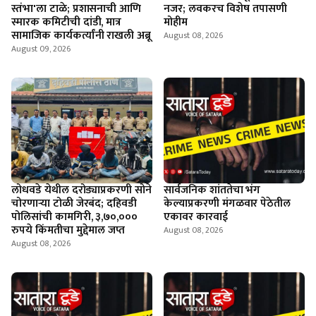
स्तंभा'ला टाळे; प्रशासनाची आणि
नजर; लवकरच विशेष तपासणी
स्मारक कमिटीची दांडी, मात्र
मोहीम
सामाजिक कार्यकर्त्यांनी राखली अब्रू
August 08, 2026
August 09, 2026
लोधवडे येथील दरोड्याप्रकरणी सोने
सार्वजनिक शांततेचा भंग
चोरणाऱ्या टोळी जेरबंद; दहिवडी
केल्याप्रकरणी मंगळवार पेठेतील
पोलिसांची कामगिरी, ३,७०,०००
एकावर कारवाई
रुपये किंमतीचा मुद्देमाल जप्त
August 08, 2026
August 08, 2026