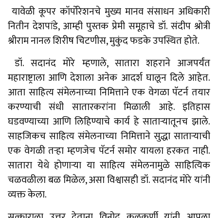
यावेळी कूपर कॉर्पोरेशनचे मुख्य मानव संसाधन अधिकारी
नितीन देशपांडे, आम्ही पुस्तक प्रेमी समूहाचे डॉ. संदीप श्रोत्री
श्रीराम नानल शिरीष चिटणीस, मुकुंद फडके उपस्थित होते.
डॉ. सदानंद मोरे म्हणाले, सातारा शहराने आजपर्यंत
महाराष्ट्राला आणि देशाला अनेक आदर्श घालून दिले आहेत.
आता साहित्य संमेलनाच्या निमित्ताने एक वेगळा पॅटर्न तयार
करण्याची संधी सातारकरांना मिळाली आहे. इतिहास
घडवण्याच्या आणि लिहिण्याचे कार्य हे सातार्‍यातूनच झाले.
साहजिकच साहित्य संमेलनाच्या निमित्ताने सुद्धा सातार्‍याची
एक वेगळी तर्‍हा म्हणजेच पॅटर्न समोर यायला हरकत नाही.
सातारा येथे होणार्‍या या साहित्य संमेलनामुळे साहित्यिक
चळवळीला बळ मिळेल, असा विश्वासही डॉ. सदानंद मोरे यांनी
व्यक्त केला.
सत्काराला उत्तर देताना विनोद कुलकर्णी यांनी आपला