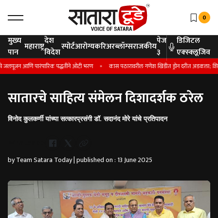
0
मुख्य
देश
पेज
डिजिटल
महाराष्ट्र
स्पोर्ट
आरोग्य
करिअर
ब्लॉग्स
राजकीय
पान
विदेश
३
एक्स्क्लूजिव
लपूजन आणि पारंपारिक पद्धतीने ओटी भरण
कास पठारावरील गणेश खिंडीत ड्रोन दरीत अडकला; शिवेंद्रराजे 
सातारचे साहित्य संमेलन दिशादर्शक ठरेल
विनोद कुलकर्णी यांच्या सत्कारप्रसंगी डॉ. सदानंद मोरे यांचे प्रतिपादन
Whatsapp
by Team Satara Today | published on : 13 June 2025