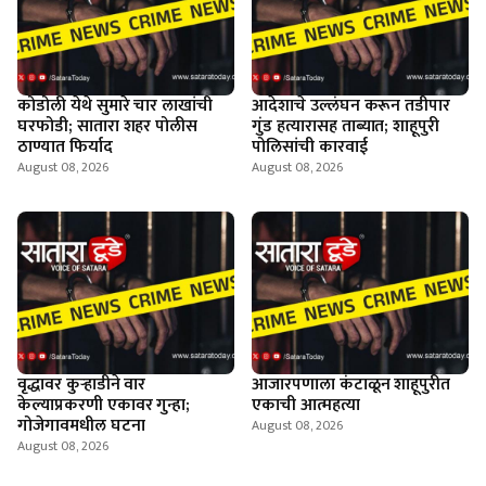
कोडोली येथे सुमारे चार लाखांची
आदेशाचे उल्लंघन करून तडीपार
घरफोडी; सातारा शहर पोलीस
गुंड हत्यारासह ताब्यात; शाहूपुरी
ठाण्यात फिर्याद
पोलिसांची कारवाई
August 08, 2026
August 08, 2026
वृद्धावर कुऱ्हाडीने वार
आजारपणाला कंटाळून शाहूपुरीत
केल्याप्रकरणी एकावर गुन्हा;
एकाची आत्महत्या
गोजेगावमधील घटना
August 08, 2026
August 08, 2026