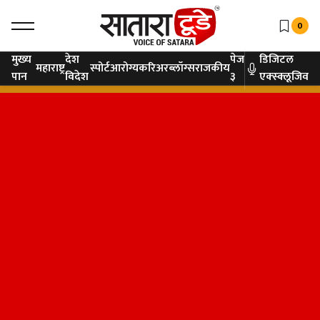
0
मुख्य
देश
पेज
डिजिटल
महाराष्ट्र
स्पोर्ट
आरोग्य
करिअर
ब्लॉग्स
राजकीय
पान
विदेश
३
एक्स्क्लूजिव