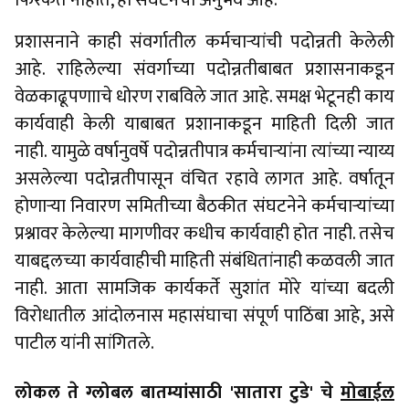
फिरकत नाहीत, हा संघटनेचा अनुभव आहे.
प्रशासनाने काही संवर्गातील कर्मचाऱ्यांची पदोन्नती केलेली
आहे. राहिलेल्या संवर्गाच्या पदोन्नतीबाबत प्रशासनाकडून
वेळकाढूपणााचे धोरण राबविले जात आहे. समक्ष भेटूनही काय
कार्यवाही केली याबाबत प्रशानाकडून माहिती दिली जात
नाही. यामुळे वर्षानुवर्षे पदोन्नतीपात्र कर्मचाऱ्यांना त्यांच्या न्याय्य
असलेल्या पदोन्नतीपासून वंचित रहावे लागत आहे. वर्षातून
होणाऱ्या निवारण समितीच्या बैठकीत संघटनेने कर्मचाऱ्यांच्या
प्रश्नावर केलेल्या मागणीवर कधीच कार्यवाही होत नाही. तसेच
याबद्दलच्या कार्यवाहीची माहिती संबंधितांनाही कळवली जात
नाही. आता सामजिक कार्यकर्ते सुशांत मोरे यांच्या बदली
विरोधातील आंदोलनास महासंघाचा संपूर्ण पाठिंबा आहे, असे
पाटील यांनी सांगितले.
लोकल ते ग्लोबल बातम्यांसाठी 'सातारा टुडे' चे
मोबाईल