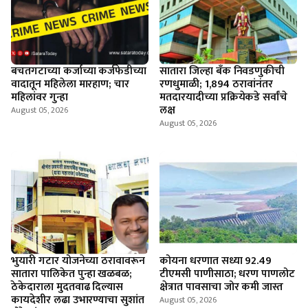
बचतगटाच्या कर्जाच्या कर्जफेडीच्या
सातारा जिल्हा बँक निवडणुकीची
वादातून महिलेला मारहाण; चार
रणधुमाळी; 1,894 ठरावांनंतर
महिलांवर गुन्हा
मतदारयादीच्या प्रक्रियेकडे सर्वांचे
लक्ष
August 05, 2026
August 05, 2026
भुयारी गटार योजनेच्या ठरावावरून
कोयना धरणात सध्या 92.49
सातारा पालिकेत पुन्हा खळबळ;
टीएमसी पाणीसाठा; धरण पाणलोट
ठेकेदाराला मुदतवाढ दिल्यास
क्षेत्रात पावसाचा जोर कमी जास्त
कायदेशीर लढा उभारण्याचा सुशांत
August 05, 2026