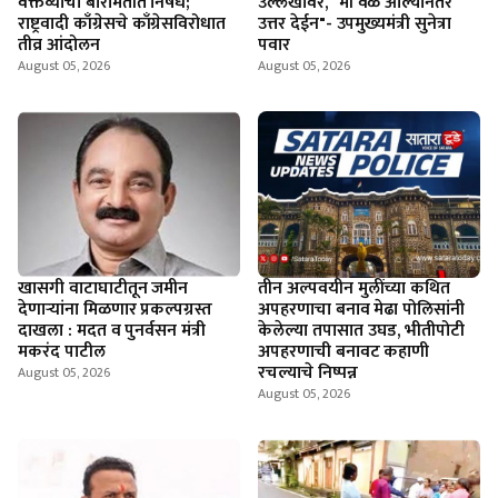
वक्तव्याचा बारामतीत निषेध;
उल्लेखावर, "मी वेळ आल्यानंतर
राष्ट्रवादी काँग्रेसचे काँग्रेसविरोधात
उत्तर देईन"- उपमुख्यमंत्री सुनेत्रा
तीव्र आंदोलन
पवार
August 05, 2026
August 05, 2026
खासगी वाटाघाटीतून जमीन
तीन अल्पवयीन मुलींच्या कथित
देणाऱ्यांना मिळणार प्रकल्पग्रस्त
अपहरणाचा बनाव मेढा पोलिसांनी
दाखला : मदत व पुनर्वसन मंत्री
केलेल्या तपासात उघड, भीतीपोटी
मकरंद पाटील
अपहरणाची बनावट कहाणी
रचल्याचे निष्पन्न
August 05, 2026
August 05, 2026