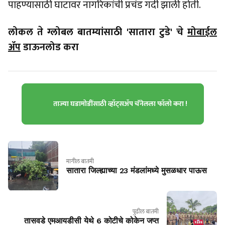
पाहण्यासाठी घाटावर नागरिकांची प्रचंड गर्दी झाली होती.
लोकल ते ग्लोबल बातम्यांसाठी 'सातारा टुडे' चे
मोबाईल
ॲप
डाऊनलोड करा
ताज्या घडामोडींसाठी व्हॉट्सॲप चॅनेलला फॉलो करा !
मागील बातमी
सातारा जिल्ह्याच्या 23 मंडलांमध्ये मुसळधार पाऊस
पुढील बातमी
तासवडे एमआयडीसी येथे 6 कोटीचे कोकेन जप्त