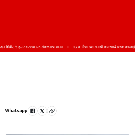
शिबीर; ५ हजार बाटल्या रक्त संकलनाचा मानस
अन्न व औषध प्रशासनाची कराडमध्ये धडक कारवाई; दोन ह
संगम माहुली येथे कृष्णा-वेण्णा नद्यांच्या
पाणी पातळीत प्रचंड वाढ
छत्रपती शाहू महाराज थोरले यांची समाधी गेली पाण्याखाली कैलास स्मशानभूमीच्या
पायऱ्यांना पाणी टेकले
Whatsapp
by Team Satara Today | published on : 23 May 2025