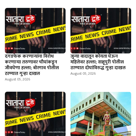
दगडफेक करणार्‍यांना विरोध
जुन्या वादातून कोयता घेऊन
करणार्‍या तरुणावर चौघांकडून
महिलेवर हल्ला; शाहूपुरी पोलीस
जीवघेणा हल्ला; बोरगाव पोलीस
ठाण्यात दोघांविरुद्ध गुन्हा दाखल
ठाण्यात गुन्हा दाखल
August 05, 2026
August 05, 2026