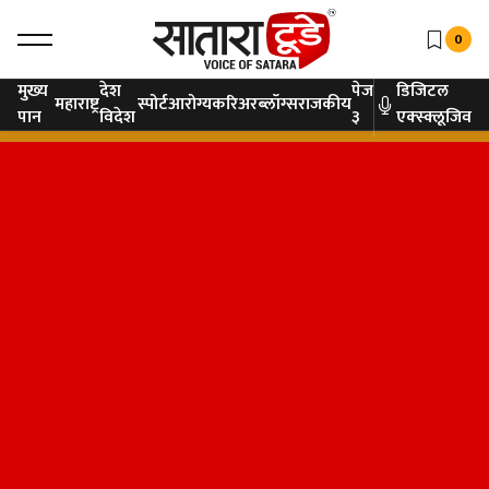
0
मुख्य
देश
पेज
डिजिटल
महाराष्ट्र
स्पोर्ट
आरोग्य
करिअर
ब्लॉग्स
राजकीय
पान
विदेश
३
एक्स्क्लूजिव