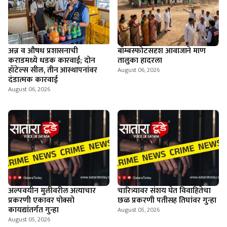
अन्न व औषध प्रशासनाची
बॉम्बस्फोटसदृश आवाजाने माण
कराडमध्ये धडक कारवाई; दोन
तालुका हादरला
हॉटेल्स सील, तीन आस्थापनांवर
August 06, 2026
दंडात्मक कारवाई
August 06, 2026
अल्पवयीन मुलीवरील अत्याचार
चारित्र्यावर संशय घेत विवाहितेचा
प्रकरणी एकावर पोक्सो
छळ प्रकरणी पतीसह तिघांवर गुन्हा
कायद्यांतर्गत गुन्हा
August 05, 2026
August 05, 2026