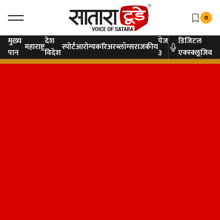
0
मुख्य
देश
पेज
डिजिटल
महाराष्ट्र
स्पोर्ट
आरोग्य
करिअर
ब्लॉग्स
राजकीय
पान
विदेश
३
एक्स्क्लूजिव