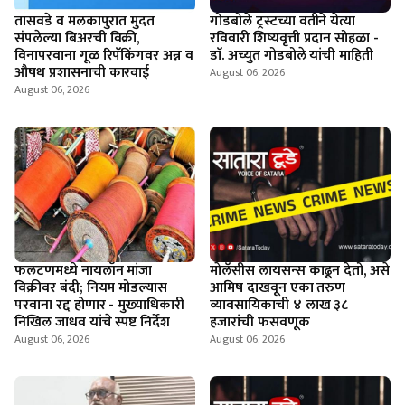
तासवडे व मलकापुरात मुदत
गोडबोले ट्रस्टच्या वतीने येत्या
संपलेल्या बिअरची विक्री,
रविवारी शिष्यवृत्ती प्रदान सोहळा -
विनापरवाना गूळ रिपॅकिंगवर अन्न व
डाॅ. अच्युत गोडबोले यांची माहिती
औषध प्रशासनाची कारवाई
August 06, 2026
August 06, 2026
फलटणमध्ये नायलॉन मांजा
माेलॅसीस लायसन्स काढून देतो, असे
विक्रीवर बंदी; नियम मोडल्यास
आमिष दाखवून एका तरुण
परवाना रद्द होणार - मुख्याधिकारी
व्यावसायिकाची ४ लाख ३८
निखिल जाधव यांचे स्पष्ट निर्देश
हजारांची फसवणूक
August 06, 2026
August 06, 2026