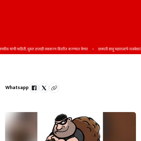
वीस यांची माहिती, दुसरा हप्ताही लवकरच वितरीत करण्यात येणार
छत्रपती शाहू महाराजांचे राजवेशातील दुर
महिलेच्या पर्समधील दागिन्याची चोरी
Whatsapp
by Team Satara Today | published on : 17 May 2025