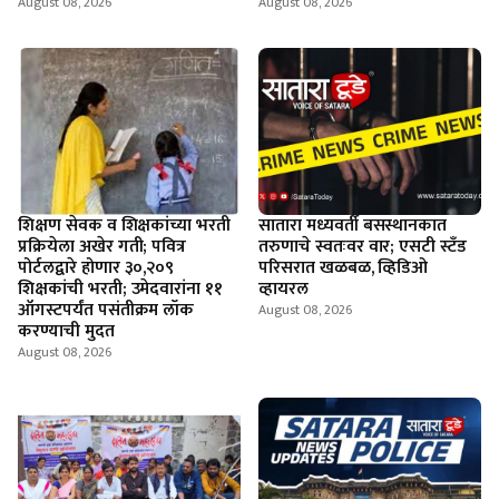
August 08, 2026
August 08, 2026
शिक्षण सेवक व शिक्षकांच्या भरती
सातारा मध्यवर्ती बसस्थानकात
प्रक्रियेला अखेर गती; पवित्र
तरुणाचे स्वतःवर वार; एसटी स्टँड
पोर्टलद्वारे होणार ३०,२०९
परिसरात खळबळ, व्हिडिओ
शिक्षकांची भरती; उमेदवारांना ११
व्हायरल
ऑगस्टपर्यंत पसंतीक्रम लॉक
August 08, 2026
करण्याची मुदत
August 08, 2026