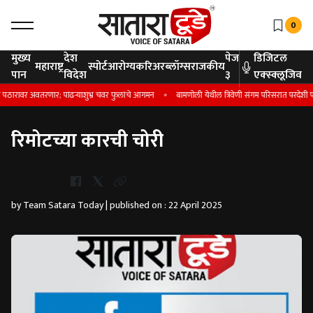
0
मुख्य
देश
पेज
डिजिटल
महाराष्ट्र
स्पोर्ट
आरोग्य
करिअर
ब्लॉग्स
राजकीय
पान
विदेश
३
एक्स्क्लूजिव
रावर अवतरणार; पांढऱ्याशुभ्र चवर फुलांचे आगमन
बामणोली येथील त्रिवेणी संगम परिसरात परदेशी पाहुण
रिमोटच्या कारची चोरी
Whatsapp
by Team Satara Today | published on : 22 April 2025