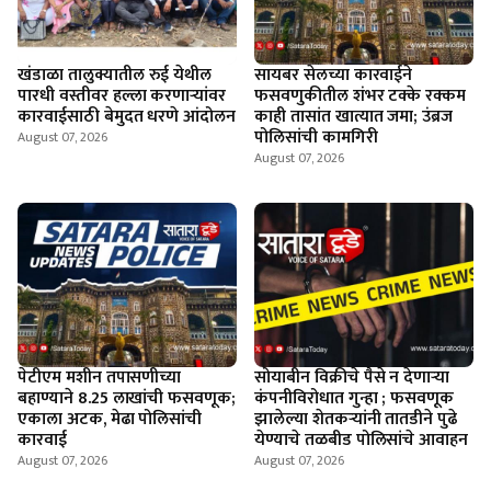
खंडाळा तालुक्यातील रुई येथील
सायबर सेलच्या कारवाईने
पारधी वस्तीवर हल्ला करणाऱ्यांवर
फसवणुकीतील शंभर टक्के रक्कम
कारवाईसाठी बेमुदत धरणे आंदोलन
काही तासांत खात्यात जमा; उंब्रज
पोलिसांची कामगिरी
August 07, 2026
August 07, 2026
पेटीएम मशीन तपासणीच्या
सोयाबीन विक्रीचे पैसे न देणार्‍या
बहाण्याने 8.25 लाखांची फसवणूक;
कंपनीविरोधात गुन्हा ; फसवणूक
एकाला अटक, मेढा पोलिसांची
झालेल्या शेतकर्‍यांनी तातडीने पुढे
कारवाई
येण्याचे तळबीड पोलिसांचे आवाहन
August 07, 2026
August 07, 2026