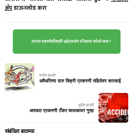
ॲप
डाऊनलोड करा
ताज्या घडामोडींसाठी व्हॉट्सॲप चॅनेलला फॉलो करा !
मागील बातमी
अवैधरित्या दारु विक्री प्रकरणी महिलेवर कारवाई
पुढील बातमी
अपघात प्रकरणी टँकर चालकावर गुन्हा
संबंधित बातम्या