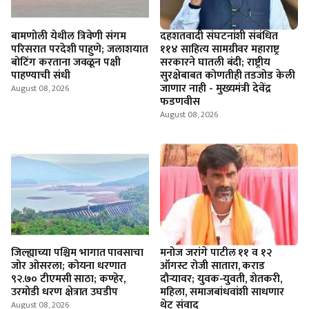
बामणोली येथील त्रिवेणी संगम
दहशतवादी संघटनांशी संबंधित
परिसरात परदेशी पाहुणे; जलाशयात
११४ साहित्य सामग्रीवर महाराष्ट्र
बोटिंग करताना जवळून पक्षी
सरकारने घातली बंदी; राष्ट्रीय
पाहण्याची संधी
सुरक्षेबाबत कोणतीही तडजोड केली
जाणार नाही - मुख्यमंत्री देवेंद्र
August 08, 2026
फडणवीस
August 08, 2026
जिल्ह्याच्या पश्चिम भागात पावसाचा
मनोज जरांगे पाटील ११ व १२
जोर ओसरला; कोयना धरणात
ऑगस्ट रोजी सातारा, कराड
९२.७० टीएमसी साठा; कण्हेर,
दौऱ्यावर; युवक-युवती, शेतकरी,
उरमोडी धरण क्षेत्रात उघडीप
महिला, समाजबांधवांशी साधणार
थेट संवाद
August 08, 2026