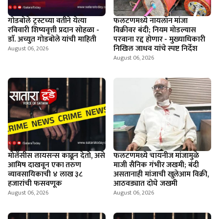
गोडबोले ट्रस्टच्या वतीने येत्या
फलटणमध्ये नायलॉन मांजा
रविवारी शिष्यवृत्ती प्रदान सोहळा -
विक्रीवर बंदी; नियम मोडल्यास
डाॅ. अच्युत गोडबोले यांची माहिती
परवाना रद्द होणार - मुख्याधिकारी
निखिल जाधव यांचे स्पष्ट निर्देश
August 06, 2026
August 06, 2026
माेलॅसीस लायसन्स काढून देतो, असे
फलटणमध्ये चायनीज मांजामुळे
आमिष दाखवून एका तरुण
माजी सैनिक गंभीर जखमी; बंदी
व्यावसायिकाची ४ लाख ३८
असतानाही मांजाची खुलेआम विक्री,
हजारांची फसवणूक
आठवड्यात दोघे जखमी
August 06, 2026
August 06, 2026