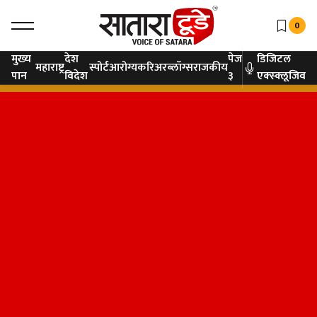
0
मुख्य
देश
पेज
डिजिटल
महाराष्ट्र
स्पोर्ट
आरोग्य
करिअर
ब्लॉग्स
राजकीय
पान
विदेश
३
एक्स्क्लूजिव