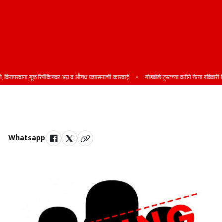
िनापरवाना गूळ रिपॅकिंगवर अन्न व औषध प्रशासनाची कारवाई
गोडबोले ट्रस्टच्या वतीने येत्या रविवारी शिष्य
राहत्या घरातून एकजण बेपत्ता
Whatsapp
by Team Satara Today | published on : 14 March 2025