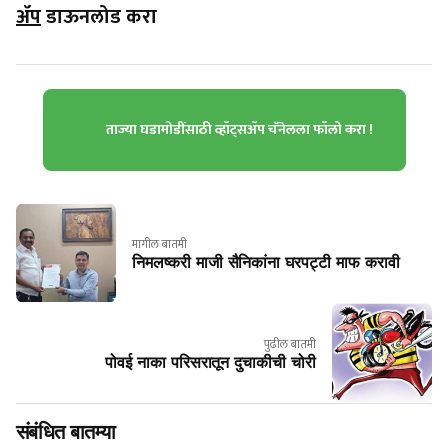
ॲप
डाऊनलोड करा
ताज्या घडामोडींसाठी व्हॉट्सॲप चॅनेलला फॉलो करा !
मागील बातमी
निमलष्करी माजी सैनिकांना घरपट्टी माफ करावी
पुढील बातमी
पोवई नाका परिसरातून दुचाकीची चोरी
संबंधित बातम्या