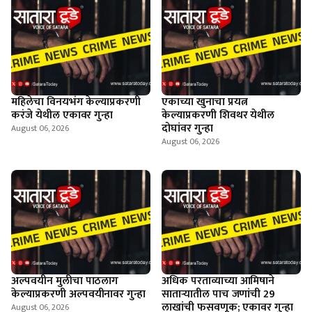
महिलेचा विनयभंग केल्याप्रकरणी
एकाच्या खुनाचा प्रयत्न
करंजे येथील एकावर गुन्हा
केल्याप्रकरणी शिवथर येथील
दोघांवर गुन्हा
August 06, 2026
August 06, 2026
अल्पवयीन मुलीचा पाठलाग
अधिक परताव्याच्या आमिषाने
केल्याप्रकरणी अल्पवयीनावर गुन्हा
साताऱ्यातील पाच जणांची 29
लाखांची फसवणूक; एकावर गुन्हा
August 06, 2026