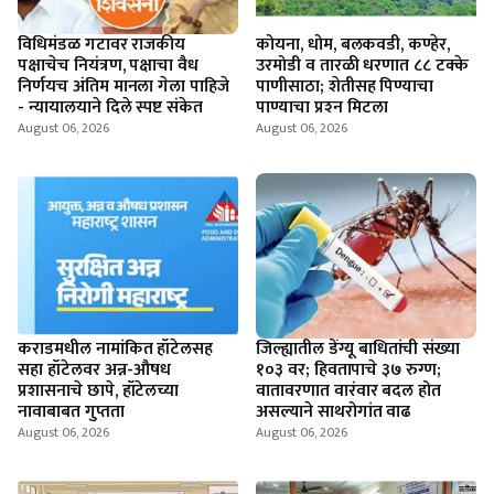
विधिमंडळ गटावर राजकीय
कोयना, धोम, बलकवडी, कण्हेर,
पक्षाचेच नियंत्रण, पक्षाचा वैध
उरमोडी व तारळी धरणात ८८ टक्के
निर्णयच अंतिम मानला गेला पाहिजे
पाणीसाठा; शेतीसह पिण्याचा
- न्यायालयाने दिले स्पष्ट संकेत
पाण्याचा प्रश्‍न मिटला
August 06, 2026
August 06, 2026
कराडमधील नामांकित हॉटेलसह
जिल्ह्यातील डेंग्यू बाधितांची संख्या
सहा हॉटेलवर अन्न-औषध
१०३ वर; हिवतापाचे ३७ रुग्ण;
प्रशासनाचे छापे, हॉटेलच्या
वातावरणात वारंवार बदल होत
नावाबाबत गुप्तता
असल्याने साथरोगांत वाढ
August 06, 2026
August 06, 2026