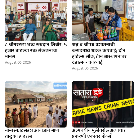
८ ऑगस्टला भव्य रक्तदान शिबीर; ५
अन्न व औषध प्रशासनाची
हजार बाटल्या रक्त संकलनाचा
कराडमध्ये धडक कारवाई; दोन
मानस
हॉटेल्स सील, तीन आस्थापनांवर
दंडात्मक कारवाई
August 06, 2026
August 06, 2026
बॉम्बस्फोटसदृश आवाजाने माण
अल्पवयीन मुलीवरील अत्याचार
तालुका हादरला
प्रकरणी एकावर पोक्सो