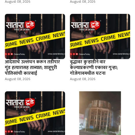
August 08, 2026
August 08, 2026
आदेशाचे उल्लंघन करून तडीपार
वृद्धावर कुऱ्हाडीने वार
गुंड हत्यारासह ताब्यात; शाहूपुरी
केल्याप्रकरणी एकावर गुन्हा;
पोलिसांची कारवाई
गोजेगावमधील घटना
August 08, 2026
August 08, 2026