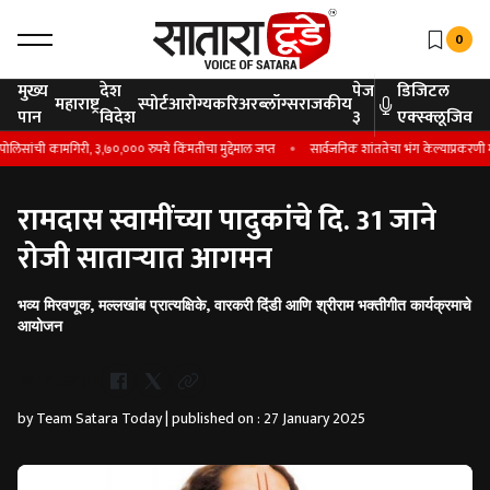
0
मुख्य
देश
पेज
डिजिटल
महाराष्ट्र
स्पोर्ट
आरोग्य
करिअर
ब्लॉग्स
राजकीय
पान
विदेश
३
एक्स्क्लूजिव
सांची कामगिरी, ३,७०,००० रुपये किंमतीचा मुद्देमाल जप्त
सार्वजनिक शांततेचा भंग केल्याप्रकरणी मंग
रामदास स्वामींच्या पादुकांचे दि. 31 जाने
रोजी साताऱ्यात आगमन
भव्य मिरवणूक, मल्लखांब प्रात्यक्षिके, वारकरी दिंडी आणि श्रीराम भक्तीगीत कार्यक्रमाचे
आयोजन
Whatsapp
by Team Satara Today | published on : 27 January 2025