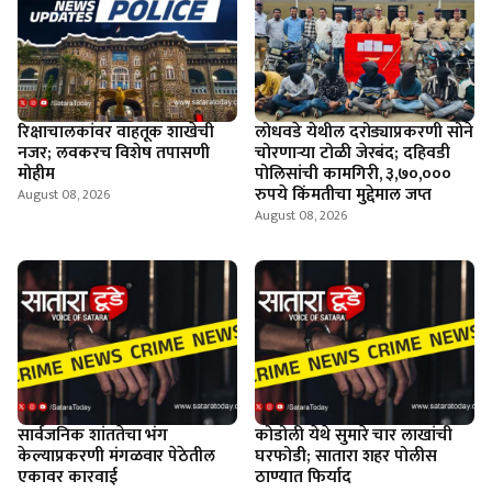
रिक्षाचालकांवर वाहतूक शाखेची
लोधवडे येथील दरोड्याप्रकरणी सोने
नजर; लवकरच विशेष तपासणी
चोरणाऱ्या टोळी जेरबंद; दहिवडी
मोहीम
पोलिसांची कामगिरी, ३,७०,०००
रुपये किंमतीचा मुद्देमाल जप्त
August 08, 2026
August 08, 2026
सार्वजनिक शांततेचा भंग
कोडोली येथे सुमारे चार लाखांची
केल्याप्रकरणी मंगळवार पेठेतील
घरफोडी; सातारा शहर पोलीस
एकावर कारवाई
ठाण्यात फिर्याद