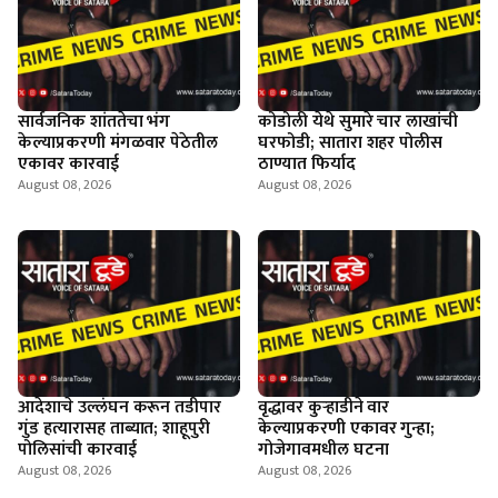
सार्वजनिक शांततेचा भंग
कोडोली येथे सुमारे चार लाखांची
केल्याप्रकरणी मंगळवार पेठेतील
घरफोडी; सातारा शहर पोलीस
एकावर कारवाई
ठाण्यात फिर्याद
August 08, 2026
August 08, 2026
आदेशाचे उल्लंघन करून तडीपार
वृद्धावर कुऱ्हाडीने वार
गुंड हत्यारासह ताब्यात; शाहूपुरी
केल्याप्रकरणी एकावर गुन्हा;
पोलिसांची कारवाई
गोजेगावमधील घटना
August 08, 2026
August 08, 2026