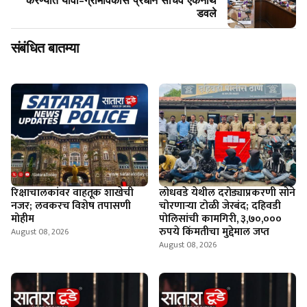
करण्यात यावी-ग्रामविकास प्रधान सचिव एकनाथ
डवले
संबंधित बातम्या
रिक्षाचालकांवर वाहतूक शाखेची
लोधवडे येथील दरोड्याप्रकरणी सोने
नजर; लवकरच विशेष तपासणी
चोरणाऱ्या टोळी जेरबंद; दहिवडी
मोहीम
पोलिसांची कामगिरी, ३,७०,०००
रुपये किंमतीचा मुद्देमाल जप्त
August 08, 2026
August 08, 2026