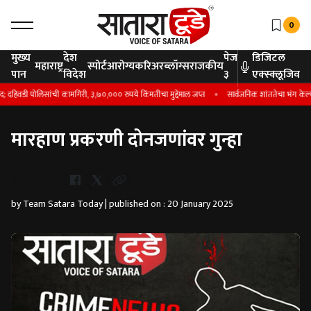
0
मुख्य
देश
पेज
डिजिटल
महाराष्ट्र
स्पोर्ट
आरोग्य
करिअर
ब्लॉग्स
राजकीय
पान
विदेश
३
एक्स्क्लूजिव
हिवडी पोलिसांची कामगिरी, ३,७०,००० रुपये किंमतीचा मुद्देमाल जप्त
सार्वजनिक शांततेचा भंग केल्याप
मारहाण प्रकरणी दोनजणांवर गुन्हा
Whatsapp
by Team Satara Today | published on : 20 January 2025