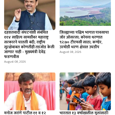
दहशतवादी संघटनांशी संबंधित
जिल्ह्याच्या पश्चिम भागात पावसाचा
११४ साहित्य सामग्रीवर महाराष्ट्र
जोर ओसरला; कोयना धरणात
सरकारने घातली बंदी; राष्ट्रीय
९२.७० टीएमसी साठा; कण्हेर,
सुरक्षेबाबत कोणतीही तडजोड केली
उरमोडी धरण क्षेत्रात उघडीप
जाणार नाही - मुख्यमंत्री देवेंद्र
August 08, 2026
फडणवीस
August 08, 2026
मनोज जरांगे पाटील ११ व १२
भारतात १३ वर्षाखालील मुलांसाठी