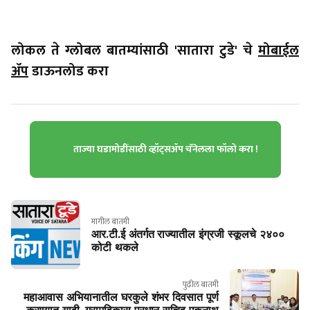
लोकल ते ग्लोबल बातम्यांसाठी 'सातारा टुडे' चे
मोबाईल
ॲप
डाऊनलोड करा
ताज्या घडामोडींसाठी व्हॉट्सॲप चॅनेलला फॉलो करा !
मागील बातमी
आर.टी.ई अंतर्गत राज्यातील इंग्रजी स्कूलचे २४००
कोटी थकले
पुढील बातमी
महाआवास अभियानातील घरकुले शंभर दिवसात पूर्ण