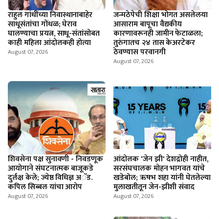
राहुल गांधींच्या निवास्थानाबाहेर
जन्मठेपेची शिक्षा भोगत असलेलया
साधूसंतांचा गोंधळ; घेराव
आसाराम बापूचा वैद्यकीय
घालण्याचा प्रयत्न, साधू-संतांसोबत
कारणावरूनही जामीन फेटाळला;
काही महिला आंदोलकही होत्या
तुरुंगातच २४ तास केअरटेकर
ठेवण्यास परवानगी
August 07, 2026
August 07, 2026
शिवसेना पक्ष सुनावणी - निवडणूक
आंदोलक 'जेन झी' देशद्रोही नाहीत,
आयोगाने संघटनात्मक बाजूकडे
सरसंघचालक मोहन भागवत यांचे
दुर्लक्ष केले; ज्येष्ठ विधिज्ञ अॅड.
खडेबोल; ऋषभ शहा यांनी घेतलेल्या
कपिल सिब्बल यांचा आरोप
मुलाखतीतून जेन-झीशी संवाद
August 07, 2026
August 07, 2026