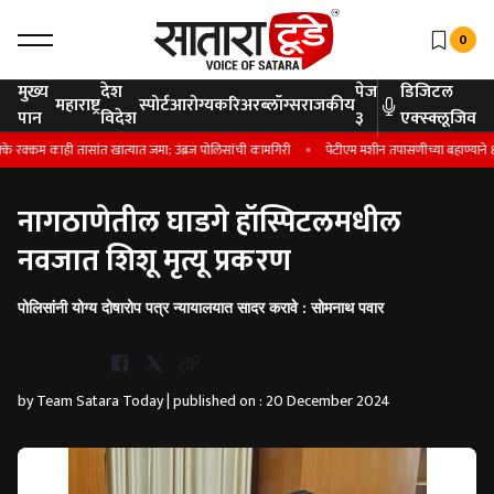
0
मुख्य
देश
पेज
डिजिटल
महाराष्ट्र
स्पोर्ट
आरोग्य
करिअर
ब्लॉग्स
राजकीय
पान
विदेश
३
एक्स्क्लूजिव
म काही तासांत खात्यात जमा; उंब्रज पोलिसांची कामगिरी
पेटीएम मशीन तपासणीच्या बहाण्याने 8.2
नागठाणेतील घाडगे हॉस्पिटलमधील
नवजात शिशू मृत्यू प्रकरण
पोलिसांनी योग्य दोषारोप पत्र न्यायालयात सादर करावे : सोमनाथ पवार
Whatsapp
by Team Satara Today | published on : 20 December 2024