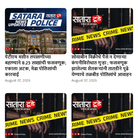
पेटीएम मशीन तपासणीच्या
सोयाबीन विक्रीचे पैसे न देणार्‍या
बहाण्याने 8.25 लाखांची फसवणूक;
कंपनीविरोधात गुन्हा ; फसवणूक
एकाला अटक, मेढा पोलिसांची
झालेल्या शेतकर्‍यांनी तातडीने पुढे
कारवाई
येण्याचे तळबीड पोलिसांचे आवाहन
August 07, 2026
August 07, 2026