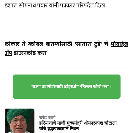
इशारा सोमनाथ पवार यांनी पत्रकार परिषदेत दिला.
लोकल ते ग्लोबल बातम्यांसाठी 'सातारा टुडे' चे
मोबाईल
ॲप
डाऊनलोड करा
ताज्या घडामोडींसाठी व्हॉट्सॲप चॅनेलला फॉलो करा !
मागील बातमी
हरियाणाचे माजी मुख्यमंत्री ओमप्रकाश चौटाला
यांचे वृद्धापकाळाने निधन