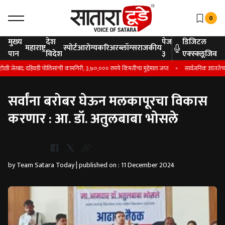
0
मुख्य
देश
पेज
डिजिटल
महाराष्ट्र
स्पोर्ट
आरोग्य
करिअर
ब्लॉग्स
राजकीय
पान
विदेश
३
एक्स्क्लूजिव
ेरबंद; दहिवडी पोलिसांची कामगिरी, ३,७०,००० रुपये किंमतीचा मुद्देमाल जप्त
सार्वजनिक शांततेचा भंग
सर्वांना बरोबर घेऊन मलकापूरचा विकास
करणार : आ. डॉ. अतुलबाबा भोसले
Whatsapp
by Team Satara Today | published on : 11 December 2024