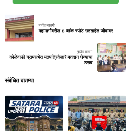
मागील बातमी
महामार्गावरील 8 ब्लॅक स्पॉट उठताहेत जीवावर
पुढील बातमी
कोळेवाडी ग्रामसभेत मतपत्रिकेद्वारे मतदान घेण्याचा
ठराव
संबंधित बातम्या