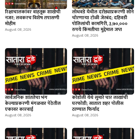
रिक्षाचालकांवर वाहतूक शाखेची
लोधवडे येथील दरोड्याप्रकरणी सोने
नजर; लवकरच विशेष तपासणी
चोरणाऱ्या टोळी जेरबंद; दहिवडी
मोहीम
पोलिसांची कामगिरी, ३,७०,०००
रुपये किंमतीचा मुद्देमाल जप्त
August 08, 2026
August 08, 2026
सार्वजनिक शांततेचा भंग
कोडोली येथे सुमारे चार लाखांची
केल्याप्रकरणी मंगळवार पेठेतील
घरफोडी; सातारा शहर पोलीस
एकावर कारवाई
ठाण्यात फिर्याद
August 08, 2026
August 08, 2026