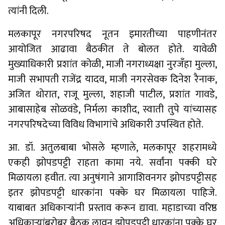
त्यांनी दिली.
मलकापूर नगरपरिषद नूतन इमारतीच्या पाहणीनंतर
आयोजित आढावा बैठकीत ते बोलत होते. यावेळी
मुख्याधिकारी प्रशांत कोळी, माजी नगराध्यक्षा नुरजँहा मुल्ला,
माजी सभापती राजेंद्र यादव, माजी नगरसेवक दिनेश रैनाक,
अजित थोरात, राजू मुल्ला, शहाजी पाटील, प्रशांत गावडे,
आबासाहेब सोळवंडे, निर्मला काशीद, स्वाती तुपे यांच्यासह
नगरपरिषदेच्या विविध विभागांचे अधिकारी उपस्थित होते.
आ. डॉ. अतुलबाबा भोसले म्हणाले, मलकापूर शहरामध्ये
एकही झोपडपट्टी राहता कामा नये. सर्वांना पक्की घरे
मिळायला हवीत. त्या अनुषंगाने आगाशिवनगर झोपडपट्टीसह
इतर झोपडपट्टी धारकांना पक्के घर मिळायला पाहिजे.
याबाबत अधिकार्‍यांनी प्रस्ताव करून द्यावा. महाडाच्या वरिष्ठ
अधिकार्‍यांबरोबर बैठक लावून झोपडपट्टी धारकांना पक्के घर