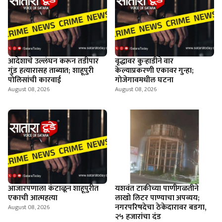
आदेशाचे उल्लंघन करून तडीपार
वृद्धावर कुऱ्हाडीने वार
गुंड हत्यारासह ताब्यात; शाहूपुरी
केल्याप्रकरणी एकावर गुन्हा;
पोलिसांची कारवाई
गोजेगावमधील घटना
August 08, 2026
August 08, 2026
आजारपणाला कंटाळून शाहूपुरीत
यशवंत टाकीच्या पाणीगळतीने
एकाची आत्महत्या
लाखो लिटर पाण्याचा अपव्यय;
नगरपरिषदेचा ठेकेदारावर बडगा,
August 08, 2026
२५ हजारांचा दंड