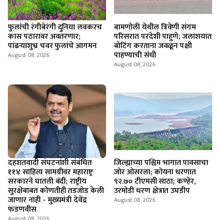
फुलांची रंगीबेरंगी दुनिया लवकरच
बामणोली येथील त्रिवेणी संगम
कास पठारावर अवतरणार;
परिसरात परदेशी पाहुणे; जलाशयात
पांढऱ्याशुभ्र चवर फुलांचे आगमन
बोटिंग करताना जवळून पक्षी
पाहण्याची संधी
August 08, 2026
August 08, 2026
दहशतवादी संघटनांशी संबंधित
जिल्ह्याच्या पश्चिम भागात पावसाचा
११४ साहित्य सामग्रीवर महाराष्ट्र
जोर ओसरला; कोयना धरणात
सरकारने घातली बंदी; राष्ट्रीय
९२.७० टीएमसी साठा; कण्हेर,
सुरक्षेबाबत कोणतीही तडजोड केली
उरमोडी धरण क्षेत्रात उघडीप
जाणार नाही - मुख्यमंत्री देवेंद्र
August 08, 2026
फडणवीस
August 08, 2026