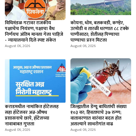
विधिमंडळ गटावर राजकीय
कोयना, धोम, बलकवडी, कण्हेर,
पक्षाचेच नियंत्रण, पक्षाचा वैध
उरमोडी व तारळी धरणात ८८ टक्के
निर्णयच अंतिम मानला गेला पाहिजे
पाणीसाठा; शेतीसह पिण्याचा
- न्यायालयाने दिले स्पष्ट संकेत
पाण्याचा प्रश्‍न मिटला
August 06, 2026
August 06, 2026
कराडमधील नामांकित हॉटेलसह
जिल्ह्यातील डेंग्यू बाधितांची संख्या
सहा हॉटेलवर अन्न-औषध
१०३ वर; हिवतापाचे ३७ रुग्ण;
प्रशासनाचे छापे, हॉटेलच्या
वातावरणात वारंवार बदल होत
नावाबाबत गुप्तता
असल्याने साथरोगांत वाढ
August 06, 2026
August 06, 2026