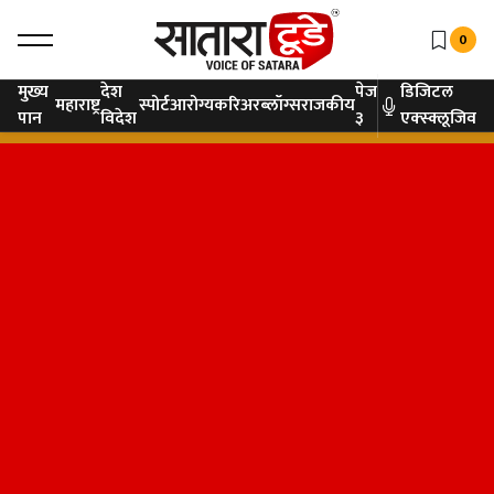
0
मुख्य
देश
पेज
डिजिटल
महाराष्ट्र
स्पोर्ट
आरोग्य
करिअर
ब्लॉग्स
राजकीय
पान
विदेश
३
एक्स्क्लूजिव