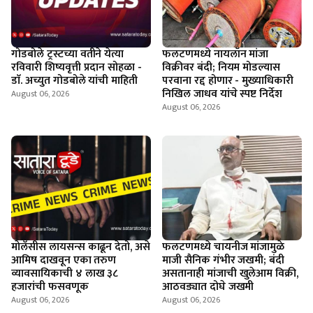
गोडबोले ट्रस्टच्या वतीने येत्या
फलटणमध्ये नायलॉन मांजा
रविवारी शिष्यवृत्ती प्रदान सोहळा -
विक्रीवर बंदी; नियम मोडल्यास
डाॅ. अच्युत गोडबोले यांची माहिती
परवाना रद्द होणार - मुख्याधिकारी
निखिल जाधव यांचे स्पष्ट निर्देश
August 06, 2026
August 06, 2026
माेलॅसीस लायसन्स काढून देतो, असे
फलटणमध्ये चायनीज मांजामुळे
आमिष दाखवून एका तरुण
माजी सैनिक गंभीर जखमी; बंदी
व्यावसायिकाची ४ लाख ३८
असतानाही मांजाची खुलेआम विक्री,
हजारांची फसवणूक
आठवड्यात दोघे जखमी
August 06, 2026
August 06, 2026