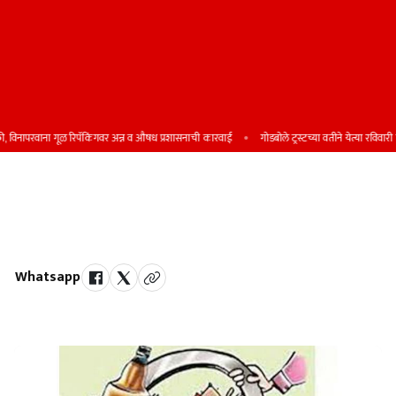
िनापरवाना गूळ रिपॅकिंगवर अन्न व औषध प्रशासनाची कारवाई
गोडबोले ट्रस्टच्या वतीने येत्या रविवारी शिष्य
बेकायदा दारु विक्री प्रकरणी एकावर
कारवाई
Whatsapp
by Team Satara Today | published on : 29 October 2024