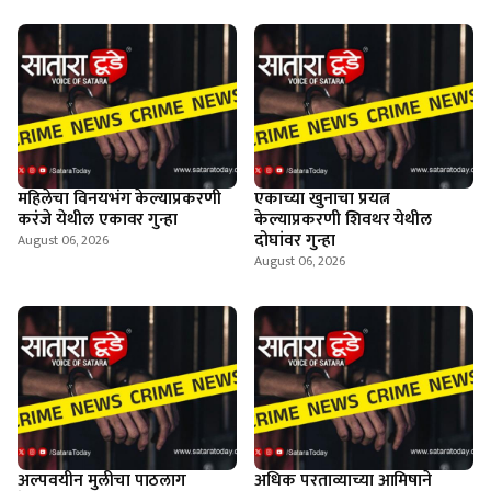
महिलेचा विनयभंग केल्याप्रकरणी
एकाच्या खुनाचा प्रयत्न
करंजे येथील एकावर गुन्हा
केल्याप्रकरणी शिवथर येथील
दोघांवर गुन्हा
August 06, 2026
August 06, 2026
अल्पवयीन मुलीचा पाठलाग
अधिक परताव्याच्या आमिषाने