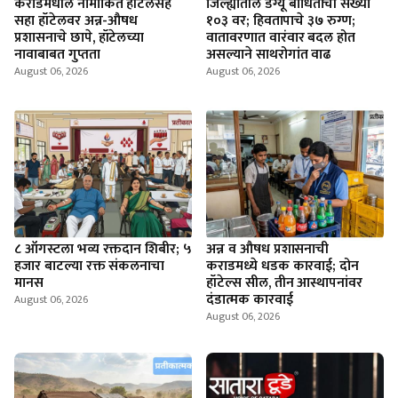
कराडमधील नामांकित हॉटेलसह
जिल्ह्यातील डेंग्यू बाधितांची संख्या
सहा हॉटेलवर अन्न-औषध
१०३ वर; हिवतापाचे ३७ रुग्ण;
प्रशासनाचे छापे, हॉटेलच्या
वातावरणात वारंवार बदल होत
नावाबाबत गुप्तता
असल्याने साथरोगांत वाढ
August 06, 2026
August 06, 2026
८ ऑगस्टला भव्य रक्तदान शिबीर; ५
अन्न व औषध प्रशासनाची
हजार बाटल्या रक्त संकलनाचा
कराडमध्ये धडक कारवाई; दोन
मानस
हॉटेल्स सील, तीन आस्थापनांवर
दंडात्मक कारवाई
August 06, 2026
August 06, 2026