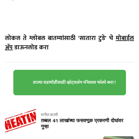
लोकल ते ग्लोबल बातम्यांसाठी 'सातारा टुडे' चे
मोबाईल
ॲप
डाऊनलोड करा
ताज्या घडामोडींसाठी व्हॉट्सॲप चॅनेलला फॉलो करा !
मागील बातमी
तब्बल 41 लाखांच्या फसवणूक प्रकरणी दोघांवर
गुन्हा