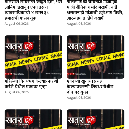
माेलॅसीस लायसन्स काढून देतो, असे
फलटणमध्ये चायनीज मांजामुळे
आमिष दाखवून एका तरुण
माजी सैनिक गंभीर जखमी; बंदी
व्यावसायिकाची ४ लाख ३८
असतानाही मांजाची खुलेआम विक्री,
हजारांची फसवणूक
आठवड्यात दोघे जखमी
August 06, 2026
August 06, 2026
महिलेचा विनयभंग केल्याप्रकरणी
एकाच्या खुनाचा प्रयत्न
करंजे येथील एकावर गुन्हा
केल्याप्रकरणी शिवथर येथील
दोघांवर गुन्हा
August 06, 2026
August 06, 2026