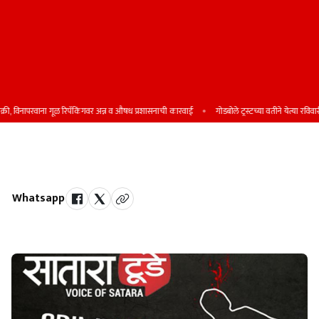
 विनापरवाना गूळ रिपॅकिंगवर अन्न व औषध प्रशासनाची कारवाई
गोडबोले ट्रस्टच्या वतीने येत्या रविवारी शिष
वृद्धास मारहाण; दोघांवर गुन्हा
Whatsapp
by Team Satara Today | published on : 27 October 2024