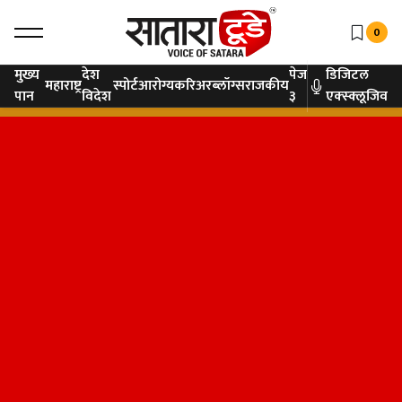
0
मुख्य
देश
पेज
डिजिटल
महाराष्ट्र
स्पोर्ट
आरोग्य
करिअर
ब्लॉग्स
राजकीय
पान
विदेश
३
एक्स्क्लूजिव