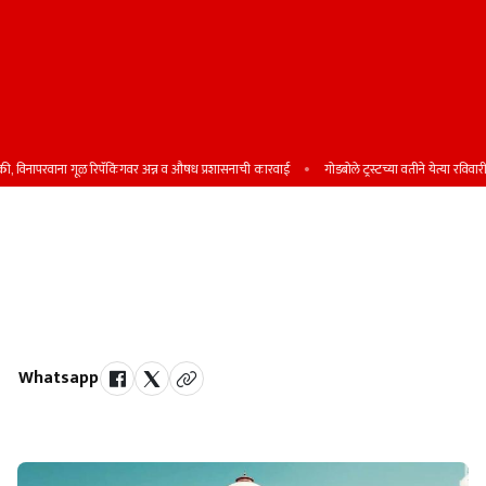
िनापरवाना गूळ रिपॅकिंगवर अन्न व औषध प्रशासनाची कारवाई
गोडबोले ट्रस्टच्या वतीने येत्या रविवारी शिष्य
धर्मांतर केलं तर आरक्षण विसरा ; सर्वोच्च
न्यायालयाचा ऐतिहासिक निकाल
ख्रिश्चन किंवा इस्लाम धर्म स्वीकारल्यास 'एससी' दर्जा होणार रद्द
Whatsapp
by Team Satara Today | published on : 24 March 2026