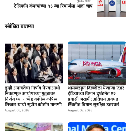
पुढील बातमी
टेलिकॉम कंपन्यांच्या १३ व्या रिचार्जला आता चाप
संबंधित बातम्या
तुम्ही अपात्रतेचा निर्णय घेण्याआधी
थायलंडहून दिल्लीला येणाऱ्या एअर
निवडणूक आयोगाच्या मुद्द्यावर
इंडियाच्या विमान दुर्घटनेत १२
निर्णय घ्या - ज्येष्ठ वकील कपिल
प्रवासी जखमी; अतिशय अवघड
सिब्बल यांची सुप्रीम कोर्टात मागणी
स्थितीत विमान सुरक्षित उतरवलं
August 06, 2026
August 05, 2026