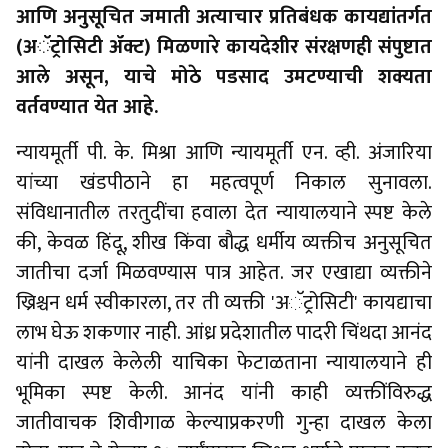
आणि अनुसूचित जमाती अत्याचार प्रतिबंधक कायद्यांतर्गत
(अॅट्रोसिटी ॲक्ट) मिळणारे कायदेशीर संरक्षणही संपुष्टात
आले असून, याचे मोठे पडसाद उमटण्याची शक्यता
वर्तवण्यात येत आहे.
न्यायमूर्ती पी. के. मिश्रा आणि न्यायमूर्ती एन. व्ही. अंजारिया
यांच्या खंडपीठाने हा महत्वपूर्ण निकाल सुनावला.
संविधानातील तरतुदींचा हवाला देत न्यायालयाने स्पष्ट केले
की, केवळ हिंदू, शीख किंवा बौद्ध धर्मीय व्यक्तीच अनुसूचित
जातीचा दर्जा मिळवण्यास पात्र आहेत. जर एखाद्या व्यक्तीने
ख्रिश्चन धर्म स्वीकारला, तर ती व्यक्ती 'अॅट्रोसिटी' कायद्याचा
लाभ घेऊ शकणार नाही. आंध्र प्रदेशातील पादरी चिंथदा आनंद
यांनी दाखल केलेली याचिका फेटाळताना न्यायालयाने ही
भूमिका स्पष्ट केली. आनंद यांनी काही व्यक्तींविरुद्ध
जातीवाचक शिवीगाळ केल्याप्रकरणी गुन्हा दाखल केला