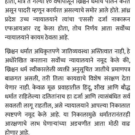
होता, मात्र ते गेल्या १० वर्षांपासून ख्रिश्चन धर्माचे पालन करत
असून पादरी म्हणून कार्यरत असल्याचे समोर आले होते. आंध्र
प्रदेश उच्च न्यायालयाने त्यांचा 'एससी' दर्जा नाकारून
एफआयआर रद्द केला होता, तोच निर्णय आता सर्वोच्च
न्यायालयाने कायम ठेवला आहे.
ख्रिश्चन धर्मात अधिकृतपणे जातिव्यवस्था अस्तित्वात नाही, हे
अधोरेखित करताना सर्वोच्च न्यायालयाने नमूद केले की,
ख्रिश्चन धर्म स्वीकारलेली व्यक्ती अनुसूचित जातीचे प्रमाणपत्र
बाळगत असली, तरी तिला कायद्याचे विशेष संरक्षण देता
येणार नाही. केवळ मूळ प्रवाहातील हिंदू, शीख आणि बौद्ध
धर्मात राहिलेल्या दलितांनाच हा दर्जा आणि त्यासंबंधित सर्व
सवलती लागू राहतील, असे न्यायालयाने आपल्या निकालात
स्पष्टपणे नमूद केले आहे. या निकालामुळे धर्मांतरानंतरही
आरक्षणाचे लाभ घेणाऱ्यांच्या अडचणीत आता मोठी वाढ
होणार आहे.