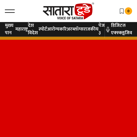
0
मुख्य
देश
पेज
डिजिटल
महाराष्ट्र
स्पोर्ट
आरोग्य
करिअर
ब्लॉग्स
राजकीय
पान
विदेश
३
एक्स्क्लूजिव