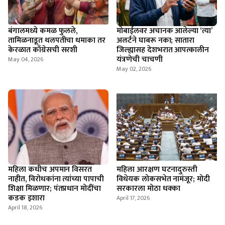
बंगालमध्ये कमळ फुलले,
मोबाईलवर अचानक आलेल्या ‘त्या’
तामिळनाडूत थलपतीचा धमाका तर
अलर्टने घाबरू नका; सातारा
केरळात काँग्रेसची सरशी
जिल्ह्यासह देशभरात आपत्कालीन
यंत्रणेची चाचणी
May 04, 2026
May 02, 2026
महिला कधीच अपमान विसरत
महिला आरक्षण घटनादुरुस्ती
नाहीत, विरोधकांना त्यांच्या पापाची
विधेयक लोकसभेत नामंजूर; मोदी
शिक्षा मिळणार; पंतप्रधान मोदींचा
सरकारला मोठा धक्का
कडक इशारा
April 17, 2026
April 18, 2026