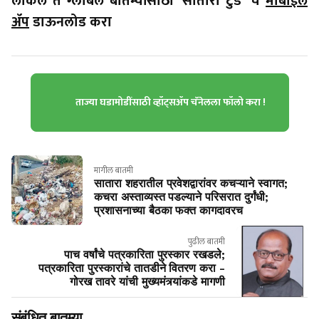
लोकल ते ग्लोबल बातम्यांसाठी 'सातारा टुडे' चे
मोबाईल
ॲप
डाऊनलोड करा
ताज्या घडामोडींसाठी व्हॉट्सॲप चॅनेलला फॉलो करा !
मागील बातमी
सातारा शहरातील प्रवेशद्वारांवर कचऱ्याने स्वागत;
कचरा अस्ताव्यस्त पडल्याने परिसरात दुर्गंधी;
प्रशासनाच्या बैठका फक्त कागदावरच
पुढील बातमी
पाच वर्षांचे पत्रकारिता पुरस्कार रखडले;
पत्रकारिता पुरस्कारांचे तातडीने वितरण करा -
गोरख तावरे यांची मुख्यमंत्र्यांकडे मागणी
संबंधित बातम्या