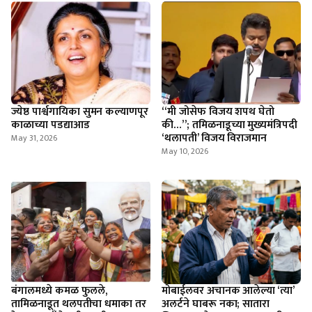
ज्येष्ठ पार्श्वगायिका सुमन कल्याणपूर
​“मी जोसेफ विजय शपथ घेतो
काळाच्या पडद्याआड
की…”; तमिळनाडूच्या मुख्यमंत्रिपदी
‘थलापती’ विजय विराजमान
May 31, 2026
May 10, 2026
बंगालमध्ये कमळ फुलले,
मोबाईलवर अचानक आलेल्या ‘त्या’
तामिळनाडूत थलपतीचा धमाका तर
अलर्टने घाबरू नका; सातारा