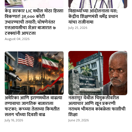
केंद्र सरकार LIC मधील मोठा हिस्सा
विद्यार्थ्यांच्या आंदोलनाला यश;
विकणार! ३१,००० कोटी
केंद्रीय शिक्षणमंत्री धर्मेंद्र प्रधान
उभारण्याची तयारी; घोषणेनंतर
यांचा राजीनामा
एलआयसीचा शेअर बाजारात ७
July 25, 2026
टक्क्यांनी आपटला
August 04, 2026
अमेरिका आणि इराणमधील वाढत्या
नसरापूर येथील चिमुकलीवरील
तणावाचा जागतिक बाजाराला
अत्याचार आणि खून प्रकरणी
फटका; कच्च्या तेलाच्या किमतीत
नराधम भीमराव कांबळेला फाशीची
सलग चौथ्या दिवशी वाढ
शिक्षा
July 16, 2026
June 29, 2026