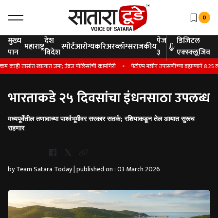
0
मुख्य
देश
पेज
डिजिटल
महाराष्ट्र
स्पोर्ट
आरोग्य
करिअर
ब्लॉग्स
राजकीय
पान
विदेश
३
एक्स्क्लूजिव
 तासांत खात्यात जमा; उंब्रज पोलिसांची कामगिरी
पेटीएम मशीन तपासणीच्या बहाण्याने 8.25 लाखा
भारताकडे २५ दिवसांचा इंधनसाठा उपलब्ध
​मध्यपूर्वेतील तणावाच्या पार्श्वभूमीवर सरकार सतर्क; रशियाकडून तेल आयात सुरूच
राहणार
Whatsapp
by Team Satara Today | published on : 03 March 2026