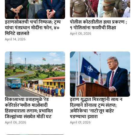
इराणसोबतची चर्चा निष्फळ; ट्रम्प
पोलीस कोठडीतील हत्या प्रकरण ;
यांचा पंतप्रधान मोदींना फोन, ४०
९ पोलिसांना फाशीची शिक्षा
मिनिटे खलबते
April 06, 2026
April 14, 2026
विकासाच्या प्रवाहामुळे ‘रेड
इराण युद्धात मित्रराष्ट्रांनी साथ न
कॉरिडॉर’मधील माओवादी
दिल्याने डोनाल्ड ट्रम्प संतप्त;
हिंसाचाराला लगाम; प्रभावित
अमेरिकेचा 'नाटो'तून बाहेर
जिल्ह्यांच्या संख्येत मोठी घट
पडण्याचा इशारा
April 06, 2026
April 01, 2026