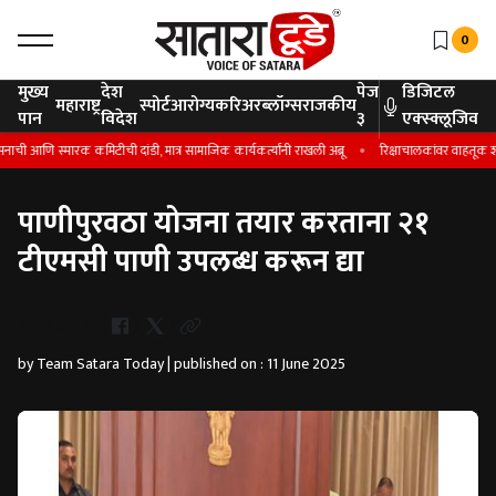
0
मुख्य
देश
पेज
डिजिटल
महाराष्ट्र
स्पोर्ट
आरोग्य
करिअर
ब्लॉग्स
राजकीय
पान
विदेश
३
एक्स्क्लूजिव
ची आणि स्मारक कमिटीची दांडी, मात्र सामाजिक कार्यकर्त्यांनी राखली अब्रू
रिक्षाचालकांवर वाहतूक शाख
पाणीपुरवठा योजना तयार करताना २१
टीएमसी पाणी उपलब्ध करून द्या
Whatsapp
by Team Satara Today | published on : 11 June 2025