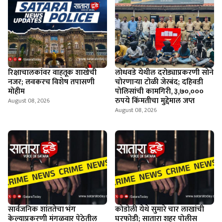
रिक्षाचालकांवर वाहतूक शाखेची
लोधवडे येथील दरोड्याप्रकरणी सोने
नजर; लवकरच विशेष तपासणी
चोरणाऱ्या टोळी जेरबंद; दहिवडी
मोहीम
पोलिसांची कामगिरी, ३,७०,०००
रुपये किंमतीचा मुद्देमाल जप्त
August 08, 2026
August 08, 2026
सार्वजनिक शांततेचा भंग
कोडोली येथे सुमारे चार लाखांची
केल्याप्रकरणी मंगळवार पेठेतील
घरफोडी; सातारा शहर पोलीस