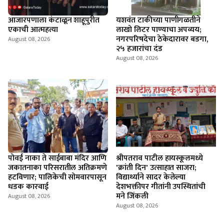
आजारपणाला कंटाळून शाहूपुरीत
यशवंत टाकीच्या पाणीगळतीने
एकाची आत्महत्या
लाखो लिटर पाण्याचा अपव्यय;
नगरपरिषदेचा ठेकेदारावर बडगा,
August 08, 2026
२५ हजारांचा दंड
August 08, 2026
पोवई नाका ते साईबाबा मंदिर आणि
श्रीपतराव पाटील हायस्कूलमध्ये
जकातनाका परिसरातील अतिक्रमणे
'क्रांती दिन' उत्साहात साजरा;
हटविणार; पालिकेची सोमवारपासून
विद्यार्थ्याने सादर केलेल्या
धडक कारवाई
देशभक्तीपर गीतांनी उपस्थितांची
मने जिंकली
August 08, 2026
August 08, 2026