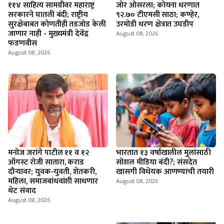
११४ साहित्य सामग्रीवर महाराष्ट्र
जोर ओसरला; कोयना धरणात
सरकारने घातली बंदी; राष्ट्रीय
९२.७० टीएमसी साठा; कण्हेर,
सुरक्षेबाबत कोणतीही तडजोड केली
उरमोडी धरण क्षेत्रात उघडीप
जाणार नाही - मुख्यमंत्री देवेंद्र
August 08, 2026
फडणवीस
August 08, 2026
मनोज जरांगे पाटील ११ व १२
भारतात १३ वर्षाखालील मुलांसाठी
ऑगस्ट रोजी सातारा, कराड
सोशल मीडिया बंदी?; संसदेत
दौऱ्यावर; युवक-युवती, शेतकरी,
खासगी विधेयक आणण्याची तयारी
महिला, समाजबांधवांशी साधणार
August 08, 2026
थेट संवाद
August 08, 2026