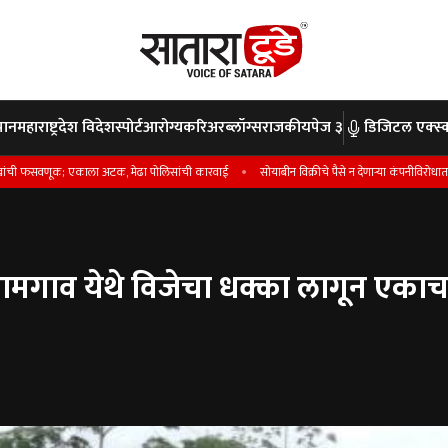
पान
महाराष्ट्र
देश विदेश
स्पोर्ट
आरोग्य
करिअर
ब्लॉग्स
राजकीय
पेज ३
डिजिटल एक्स्क
; एकाला अटक, मेढा पोलिसांची कारवाई
सोयाबीन विक्रीचे पैसे न देणार्‍या कंपनीविरोधात गुन्हा ; फसव
मगाव येथे विजेचा धक्का लागून एकाच कु