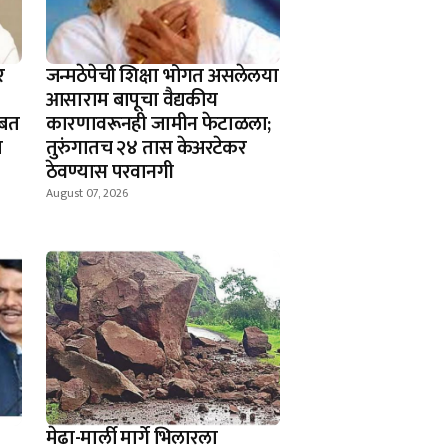
र
जन्मठेपेची शिक्षा भोगत असलेलया
आसाराम बापूचा वैद्यकीय
ोबत
कारणावरूनही जामीन फेटाळला;
ा
तुरुंगातच २४ तास केअरटेकर
ठेवण्यास परवानगी
August 07, 2026
मेढा-मार्ली मार्गे भिलारला