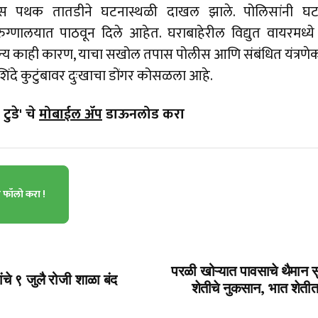
ोलीस पथक तातडीने घटनास्थळी दाखल झाले. पोलिसांनी घट
्णालयात पाठवून दिले आहेत. घराबाहेरील विद्युत वायरमध्य
अन्य काही कारण, याचा सखोल तपास पोलीस आणि संबंधित यंत्रण
े शिंदे कुटुंबावर दुःखाचा डोंगर कोसळला आहे.
टुडे' चे
मोबाईल ॲप
डाऊनलोड करा
ा फॉलो करा !
परळी खोऱ्यात पावसाचे थैमान
ंचे ९ जुलै रोजी शाळा बंद
शेतीचे नुकसान, भात शेतीत 