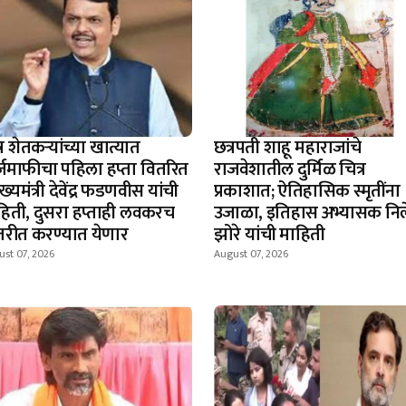
्र शेतकऱ्यांच्या खात्यात
छत्रपती शाहू महाराजांचे
्जमाफीचा पहिला हप्ता वितरित
राजवेशातील दुर्मिळ चित्र
ुख्यमंत्री देवेंद्र फडणवीस यांची
प्रकाशात; ऐतिहासिक स्मृतींना
हिती, दुसरा हप्ताही लवकरच
उजाळा, इतिहास अभ्यासक नि
तरीत करण्यात येणार
झोरे यांची माहिती
st 07, 2026
August 07, 2026