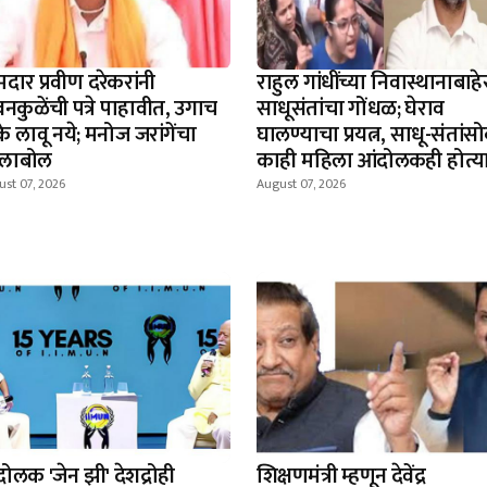
दार प्रवीण दरेकरांनी
राहुल गांधींच्या निवास्थानाबाहे
नकुळेंची पत्रे पाहावीत, उगाच
साधूसंतांचा गोंधळ; घेराव
े लावू नये; मनोज जरांगेंचा
घालण्याचा प्रयत्न, साधू-संतांस
्लाबोल
काही महिला आंदोलकही होत्य
st 07, 2026
August 07, 2026
ोलक 'जेन झी' देशद्रोही
शिक्षणमंत्री म्हणून देवेंद्र