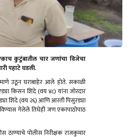
ात एकाच कुटुंबातील चार जणांचा विजेचा
वारी पहाटे घडली.
्रमाणे उठून घराबाहेर आले होते. सकाळी
रड्या किसन शिंदे (वय ४८) यांना जोरदार
रड्या शिंदे (वय २६) आणि आरती पिसुरड्या
, वाचविण्यास गेलेले तिघेही जण एकापाठोपाठ
लीस ठाण्याचे पोलीस निरीक्षक राजकुमार