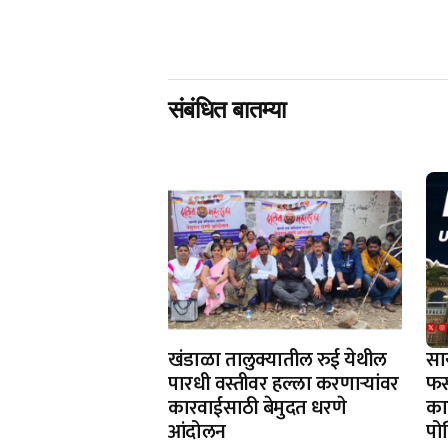
संबंधित बातम्या
खंडाळा तालुक्यातील रुई येथील
सा
पारधी वस्तीवर हल्ला करणाऱ्यांवर
फस
कारवाईसाठी बेमुदत धरणे
काह
आंदोलन
पो