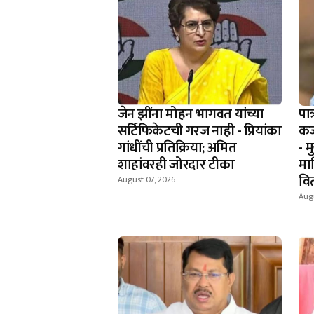
जेन झींना मोहन भागवत यांच्या
पात
सर्टिफिकेटची गरज नाही - प्रियांका
कर
गांधींची प्रतिक्रिया; अमित
- म
शाहांवरही जोरदार टीका
मा
वि
August 07, 2026
Augu