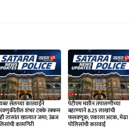
यबर सेलच्या कारवाईने
पेटीएम मशीन तपासणीच्या
वणुकीतील शंभर टक्के रक्कम
बहाण्याने 8.25 लाखांची
ी तासांत खात्यात जमा; उंब्रज
फसवणूक; एकाला अटक, मेढा
लिसांची कामगिरी
पोलिसांची कारवाई