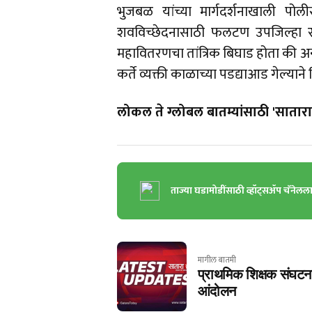
भुजबळ यांच्या मार्गदर्शनाखाली प
शवविच्छेदनासाठी फलटण उपजिल्हा रुग
महावितरणचा तांत्रिक बिघाड होता की 
कर्ते व्यक्ती काळाच्या पडद्याआड गेल्यान
लोकल ते ग्लोबल बातम्यांसाठी 'सातारा 
ताज्या घडामोडींसाठी व्हॉट्सॲप चॅनेलल
मागील बातमी
प्राथमिक शिक्षक संघटना
आंदोलन