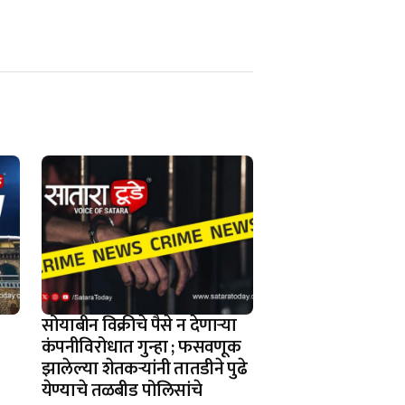
सोयाबीन विक्रीचे पैसे न देणार्‍या
कंपनीविरोधात गुन्हा ; फसवणूक
झालेल्या शेतकर्‍यांनी तातडीने पुढे
येण्याचे तळबीड पोलिसांचे