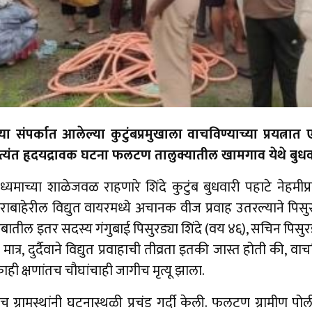
या संपर्कात आलेल्या कुटुंबप्रमुखाला वाचविण्याच्या प्रयत्न
अत्यंत हृदयद्रावक घटना फलटण तालुक्यातील खामगाव येथे बुध
्यमाच्या शाळेजवळ राहणारे शिंदे कुटुंब बुधवारी पहाटे नेहमीप
राबाहेरील विद्युत वायरमध्ये अचानक वीज प्रवाह उतरल्याने पिसु
ंबातील इतर सदस्य गंगुबाई पिसुरड्या शिंदे (वय ४६), सचिन पिसु
मात्र, दुर्दैवाने विद्युत प्रवाहाची तीव्रता इतकी जास्त होती की
ाही क्षणांतच चौघांचाही जागीच मृत्यू झाला.
ग्रामस्थांनी घटनास्थळी प्रचंड गर्दी केली. फलटण ग्रामीण पो