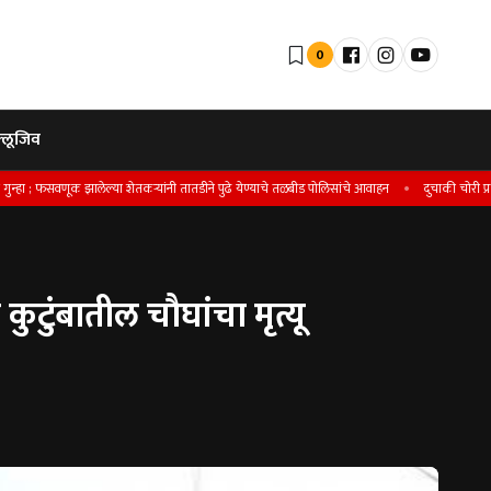
0
्लूजिव
णूक झालेल्या शेतकर्‍यांनी तातडीने पुढे येण्याचे तळबीड पोलिसांचे आवाहन
दुचाकी चोरी प्रकरणी सातारा श
टुंबातील चौघांचा मृत्यू