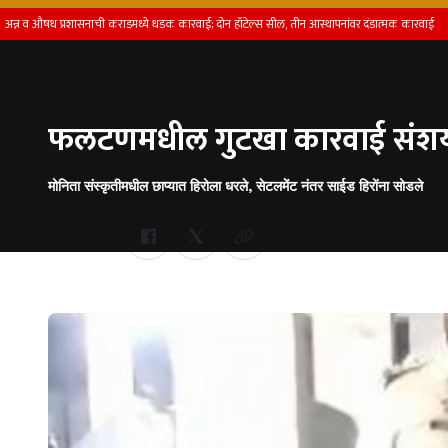
 औषध प्रशासनाची कराडमध्ये धडक कारवाई; दोन हॉटेल्स सील, तीन आस्थापनांवर दंडात्मक कारवाई
बॉम
फलटणमधील गुटखा कारवाई संशयाच
मोनिता संस्कृतीमधील छाप्यात हिरोला धरले, सेटलमेंट नंतर साईड हिरोंना सोडले
Whatsapp
by Team Satara Today | published on : 18 June 2026