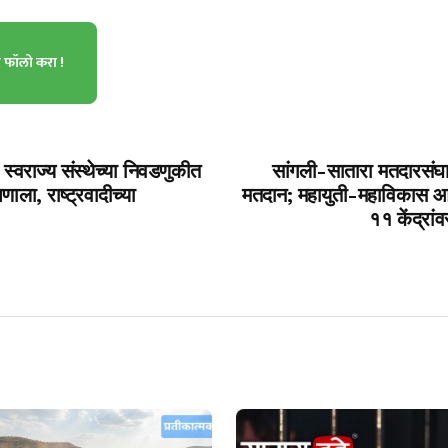
ा फॉलो करा !
स्वराज्य संस्थेच्या निवडणुकीत
सांगली-सातारा मतदारसंघ
पणाला, राष्ट्रवादीच्या
मतदान; महायुती-महाविकास आघ
११ केंद्रा