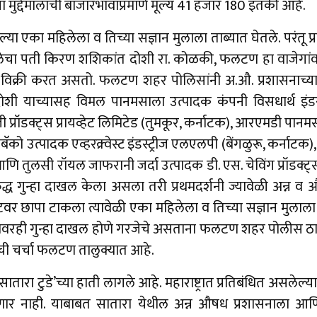
ा मुद्देमालाची बाजारभावाप्रमाणे मूल्य 41 हजार 180 इतकी आहे.
ल्या एका महिलेला व तिच्या सज्ञान मुलाला ताब्यात घेतले. परंतू
िलेचा पती किरण शशिकांत दोशी रा. कोळकी, फलटण हा वाजेगांव
 विक्री करत असतो. फलटण शहर पोलिसांनी अ.औ. प्रशासनाच्या स
शी याच्यासह विमल पानमसाला उत्पादक कंपनी विसधार्थ इंडस्ट्र
प्रॉडक्ट्स प्रायव्हेट लिमिटेड (तुमकूर, कर्नाटक), आरएमडी पानमसा
 टोबॅको उत्पादक एव्हरक्र्वेस्ट इंडस्ट्रीज एलएलपी (बेंगळुरू, कर्
 तुलसी रॉयल जाफरानी जर्दा उत्पादक डी. एस. चेविंग प्रॉडक्ट्स
द्ध गुन्हा दाखल केला असला तरी प्रथमदर्शनी ज्यावेळी अन्न व औष
वर छापा टाकला त्यावेळी एका महिलेला व तिच्या सज्ञान मुलाला प
ावरही गुन्हा दाखल होणे गरजेचे असताना फलटण शहर पोलीस ठाण्याम
ची चर्चा फलटण तालुक्यात आहे.
ातारा टुडे’च्या हाती लागले आहे. महाराष्ट्रात प्रतिबंधित असले
ार नाही. याबाबत सातारा येथील अन्न औषध प्रशासनाला आ