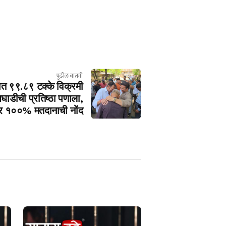
पुढील बातमी
ात ९९.८९ टक्के विक्रमी
ाडीची प्रतिष्ठा पणाला,
ंवर १००% मतदानाची नोंद