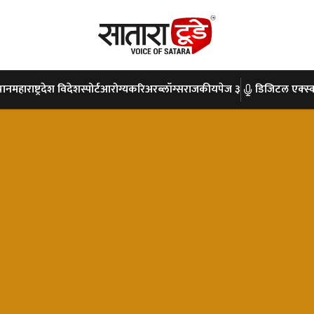
पान
महाराष्ट्र
देश विदेश
स्पोर्ट
आरोग्य
करिअर
ब्लॉग्स
राजकीय
पेज ३
डिजिटल एक्स्क