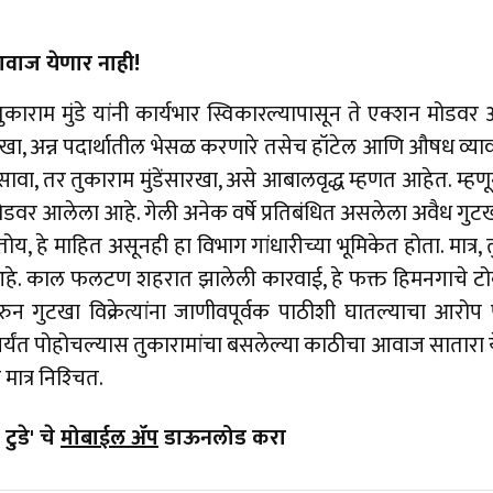
 आवाज येणार नाही!
ुकाराम मुंडे यांनी कार्यभार स्विकारल्यापासून ते एक्शन मोडव
ुटखा, अन्न पदार्थातील भेसळ करणारे तसेच हॉटेल आणि औषध व्य
वा, तर तुकाराम मुंडेंसारखा, असे आबालवृद्ध म्हणत आहेत. म्हणून
डवर आलेला आहे. गेली अनेक वर्षे प्रतिबंधित असलेला अवैध गुटख
य, हे माहित असूनही हा विभाग गांधारीच्या भूमिकेत होता. मात्र
हे. काल फलटण शहरात झालेली कारवाई, हे फक्त हिमनगाचे टोक ह
रुन गुटखा विक्रेत्यांना जाणीवपूर्वक पाठीशी घातल्याचा आर
ांपर्यंत पोहोचल्यास तुकारामांचा बसलेल्या काठीचा आवाज सातार
त्र निश्‍चित.
टुडे' चे
मोबाईल ॲप
डाऊनलोड करा