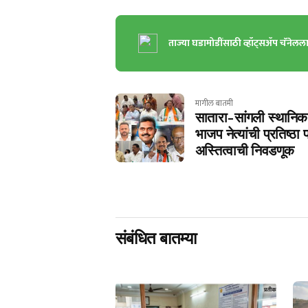
ताज्या घडामोडींसाठी व्हॉट्सॲप चॅनेलल
मागील बातमी
सातारा-सांगली स्थानिक 
भाजप नेत्यांची प्रतिष्ठा 
अस्तित्वाची निवडणूक
संबंधित बातम्या