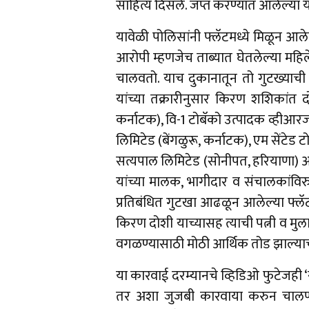
साहित्य दिसले. जप्त करण्यात आलेल्या य
यावेळी पोलिसांनी फ्लॅटमध्ये मिळून आले
आरोपी म्हणजेच ताब्यात घेतलेल्या मह
चालवतो. याच दुकानातून तो गुटख्याची
यांच्या तक्रारीनुसार किरण शशिकांत दो
कर्नाटक), वि-1 टोबॅको उत्पादक व्हीआरजी 
लिमिटेड (बेंगळुरू, कर्नाटक), एम सेंटेड
सत्यपाल लिमिटेड (सोनीपत, हरियाणा) आणि
यांच्या मालक, भागीदार व संचालकांविरु
प्रतिबंधित गुटखा आढळून आलेल्या फ्लॅट
किरण दोशी याच्यासह त्याची पत्नी व मुल
वगळण्यासाठी मोठी आर्थिक तोड झाल्या
या कारवाई दरम्यानचे व्हिडिओ फुटेजही ‘स
तर अशा जुजबी कारवाया करुन चालण