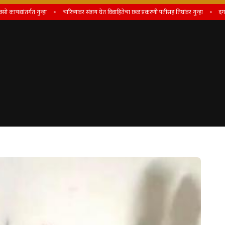
ांतर्गत गुन्हा
चारित्र्यावर संशय घेत विवाहितेचा छळ प्रकरणी पतीसह तिघांवर गुन्हा
दगडफेक करण