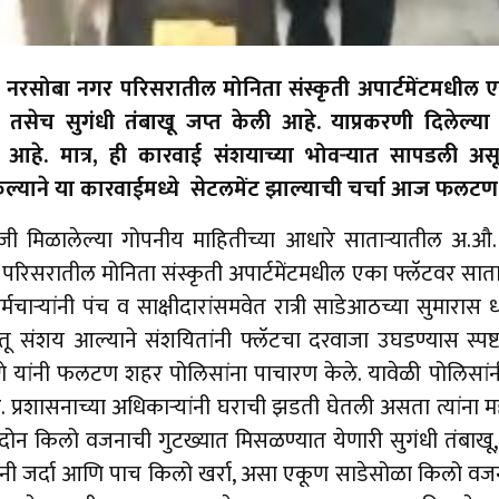
सोबा नगर परिसरातील मोनिता संस्कृती अपार्टमेंटमधील ए
ा तसेच सुगंधी तंबाखू जप्त केली आहे. याप्रकरणी दिलेल्
आहे. मात्र, ही कारवाई संशयाच्या भोवर्‍यात सापडली अस
 केल्याने या कारवाईमध्ये सेटलमेंट झाल्याची चर्चा आज फलटण
जी मिळालेल्या गोपनीय माहितीच्या आधारे सातार्‍यातील अ
सरातील मोनिता संस्कृती अपार्टमेंटमधील एका फ्लॅटवर सातारा 
मचार्‍यांनी पंच व साक्षीदारांसमवेत रात्री साडेआठच्या सुमारास
रंतू संशय आल्याने संशयितांनी फ्लॅटचा दरवाजा उघडण्यास स्प
े यांनी फलटण शहर पोलिसांना पाचारण केले. यावेळी पोलिसांन
ासनाच्या अधिकार्‍यांनी घराची झडती घेतली असता त्यांना महाराष
न किलो वजनाची गुटख्यात मिसळण्यात येणारी सुगंधी तंबाख
ी जर्दा आणि पाच किलो खर्रा, असा एकूण साडेसोळा किलो वजनाच