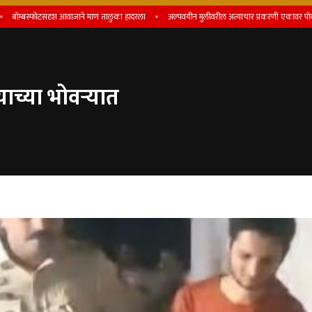
्बस्फोटसदृश आवाजाने माण तालुका हादरला
अल्पवयीन मुलीवरील अत्याचार प्रकरणी एकावर पोक्सो कायद्य
्या भोवर्‍यात