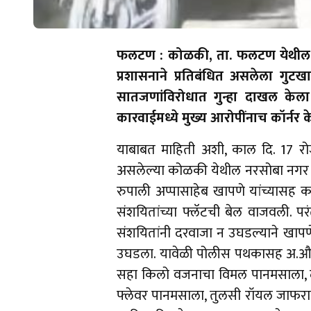
फलटण : कोळकी, ता. फलटण येथील नर
प्रशासनाने प्रतिबंधित असलेला गुटख
सातजणांविरोधात गुन्हा दाखल केला 
कारवाईमध्ये मुख्य आरोपींनाच कॉर्नर
याबाबत माहिती अशी, काल दि. 17 रो
असलेल्या कोळकी येथील नरसोबा नगर परि
रुपाली अप्पासाहेब खापणे यांच्यासह कर्
संशयितांच्या फ्लॅटची बेल वाजवली. प
संशयितांनी दरवाजा न उघडल्याने खापण
उघडला. यावेळी पोलीस पथकासह अ.औ. प्रश
सहा किलो वजनाचा विमल पानमसाला, दो
फ्लेवर पानमसाला, तुलसी रॉयल जाफरान