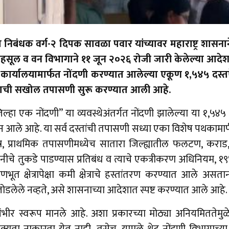
 निबंधक वर्ग-२ दिपक सावळा पवार यांच्यावर महाराष्ट्र शासना
 महसूल व वन विभागाने ११ जून २०२६ रोजी जारी केलेल्या आदेश
च्या कार्यालयामार्फत नोंदणी करण्यात आलेल्या एकूण १,५४५ द
रणाची सखोल तपासणी सुरू करण्यात आली आहे.
िल्हा एक नोंदणी” या व्यवस्थेअंतर्गत नोंदणी झालेल्या या १,५
 आले आहे. या सर्व दस्तांची तपासणी सध्या एका विशेष पथकामार
मात्र, प्राथमिक तपासणीमध्येच सातारा जिल्ह्यातील फलटण, कर
्र जमिनीचे तुकडे पाडण्यास प्रतिबंध व त्याचे एकत्रीकरण अधिनिय
णभूत क्षेत्रापेक्षा कमी क्षेत्राचे हस्तांतरण करण्यात आले अ
ंना जोडलेले नव्हते, असे शासनाच्या आदेशात स्पष्ट करण्यात आले आहे.
 गंभीर स्वरूप मानले आहे. अशा प्रकारच्या मोठ्या अनियमिततेम