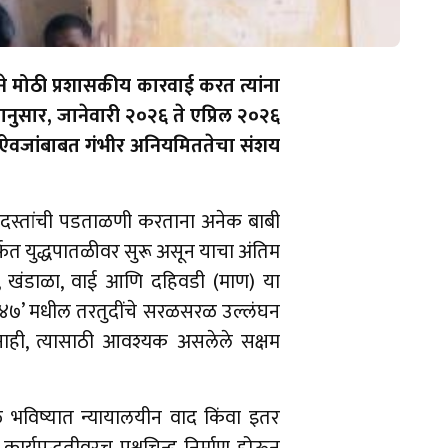
ने मोठी प्रशासकीय कारवाई करत त्यांना
ानुसार, जानेवारी २०२६ ते एप्रिल २०२६
स्तऐवजांबाबत गंभीर अनियमिततेचा संशय
४५ दस्तांची पडताळणी करताना अनेक बाबी
्फत युद्धपातळीवर सुरू असून याचा अंतिम
ाड, खंडाळा, वाई आणि दहिवडी (माण) या
म, १९४७’ मधील तरतुदींचे सरळसरळ उल्लंघन
सतानाही, त्यासाठी आवश्यक असलेले सक्षम
ुळे भविष्यात न्यायालयीन वाद किंवा इतर