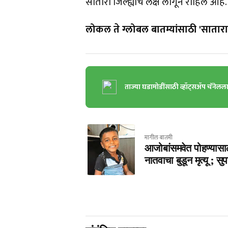
सातारा जिल्ह्याचे लक्ष लागून राहिले आहे.
लोकल ते ग्लोबल बातम्यांसाठी 'सातारा 
ताज्या घडामोडींसाठी व्हॉट्सॲप चॅनेलल
मागील बातमी
आजोबांसमवेत पोहण्यासाठी ग
नातवाचा बुडून मृत्यू ; 