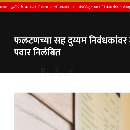
ळ रिपॅकिंगवर अन्न व औषध प्रशासनाची कारवाई
गोडबोले ट्रस्टच्या वतीने येत्या रविवारी शिष्यवृत्ती प्रदान 
फलटणच्या सह दुय्यम निबंधकांवर 
पवार निलंबित
Whatsapp
by Team Satara Today | published on : 13 June 2026