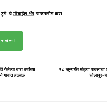
टुडे' चे
मोबाईल ॲप
डाऊनलोड करा
ा फॉलो करा !
ेलेल्या बारा वर्षांच्या
१८ जूनपर्यंत मोठ्या पावसाचा अ
सुपने गावात हळहळ
सोलापूर-