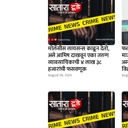
माेलॅसीस लायसन्स काढून देतो,
फल
असे आमिष दाखवून एका तरुण
मा
व्यावसायिकाची ४ लाख ३८
अस
हजारांची फसवणूक
वि
August 06, 2026
Aug