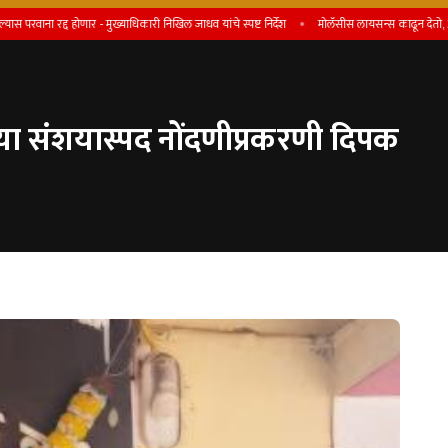
्द होणार - मुख्याधिकारी निखिल जाधव यांचे स्पष्ट निर्देश
माेलॅसीस लायसन्स काढून देतो, असे आमिष
या संशयास्पद नोंदणीप्रकरणी दिपक