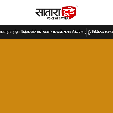
पान
महाराष्ट्र
देश विदेश
स्पोर्ट
आरोग्य
करिअर
ब्लॉग्स
राजकीय
पेज ३
डिजिटल एक्स्क