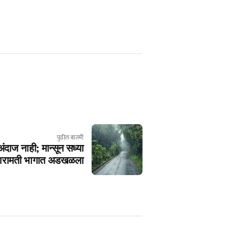
पुढील बातमी
ंदाज नाही; मान्सून सध्या
बारामती भागात अडखळला