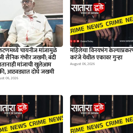
टणमध्ये चायनीज मांजामुळे
महिलेचा विनयभंग केल्याप्रकर
जी सैनिक गंभीर जखमी; बंदी
करंजे येथील एकावर गुन्हा
तानाही मांजाची खुलेआम
August 06, 2026
क्री, आठवड्यात दोघे जखमी
ust 06, 2026