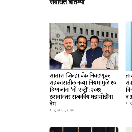
संबंधित बातम्या
सातारा जिल्हा बँक निवडणूक:
ता
सहकारातील नव्या नियमामुळे १०
संप
दिग्गजांना ‘नो एन्ट्री’; २०११
वि
ठरावांनंतर राजकीय घडामोडींना
व 
वेग
Aug
August 06, 2026