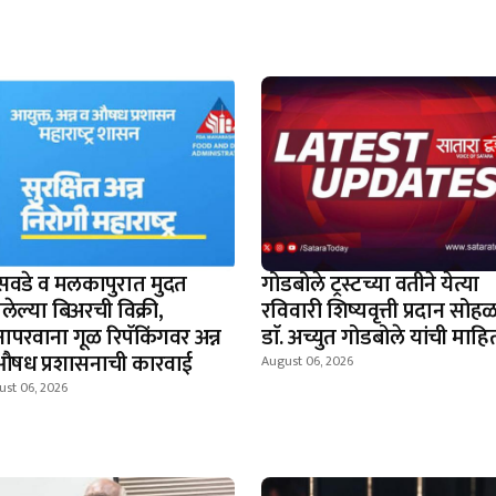
सवडे व मलकापुरात मुदत
गोडबोले ट्रस्टच्या वतीने येत्या
लेल्या बिअरची विक्री,
रविवारी शिष्यवृत्ती प्रदान सोहळ
नापरवाना गूळ रिपॅकिंगवर अन्न
डाॅ. अच्युत गोडबोले यांची माहि
औषध प्रशासनाची कारवाई
August 06, 2026
ust 06, 2026