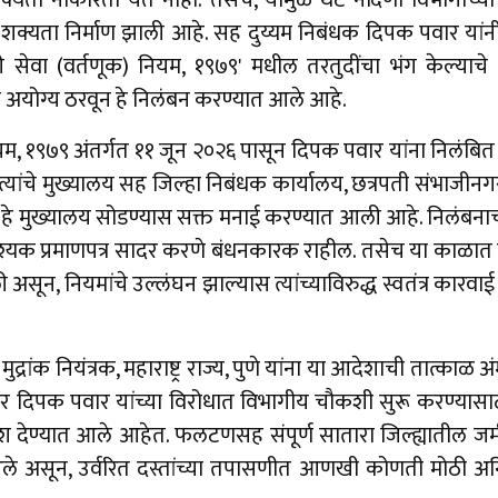
यता नाकारता येत नाही. तसेच, यामुळे थेट नोंदणी विभागाच्या का
याची शक्यता निर्माण झाली आहे. सह दुय्यम निबंधक दिपक पवार य
ी सेवा (वर्तणूक) नियम, १९७९' मधील तरतुदींचा भंग केल्याचे प्
्या अयोग्य ठरवून हे निलंबन करण्यात आले आहे.
) नियम, १९७९ अंतर्गत ११ जून २०२६ पासून दिपक पवार यांना निलंब
्यांचे मुख्यालय सह जिल्हा निबंधक कार्यालय, छत्रपती संभाजीनगर
ंना हे मुख्यालय सोडण्यास सक्त मनाई करण्यात आली आहे. निलंबनाच्
श्यक प्रमाणपत्र सादर करणे बंधनकारक राहील. तसेच या काळा
असून, नियमांचे उल्लंघन झाल्यास त्यांच्याविरुद्ध स्वतंत्र कारवाई
ुद्रांक नियंत्रक, महाराष्ट्र राज्य, पुणे यांना या आदेशाची तात्का
र दिपक पवार यांच्या विरोधात विभागीय चौकशी सुरू करण्यासाठ
 देण्यात आले आहेत. फलटणसह संपूर्ण सातारा जिल्ह्यातील जमीन
आले असून, उर्वरित दस्तांच्या तपासणीत आणखी कोणती मोठी अनि