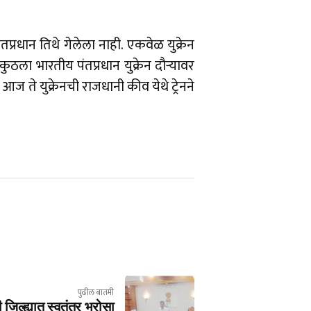
प्रधान तिथे गेलेला नाही. एकवेळ युक्रेन
 कुठला भारतीय पंतप्रधान युक्रेन दौऱ्यावर
ज ते युक्रेनची राजधानी कीव येथे ट्रेनने
पुढील बातमी
ी जिल्ह्यात स्वतंत्र भरोसा