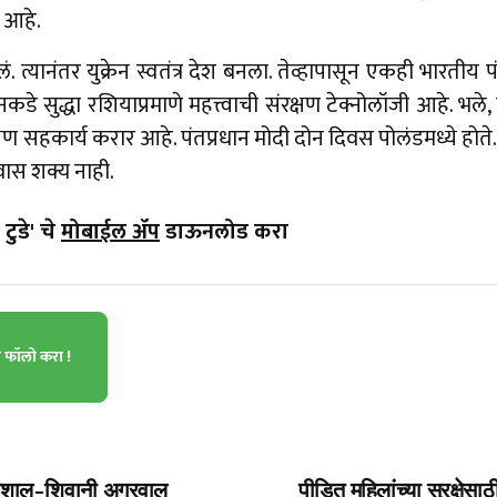
ं आहे.
यानंतर युक्रेन स्वतंत्र देश बनला. तेव्हापासून एकही भारतीय पंत
नकडे सुद्धा रशियाप्रमाणे महत्त्वाची संरक्षण टेक्नोलॉजी आहे. भले,
 सहकार्य करार आहे. पंतप्रधान मोदी दोन दिवस पोलंडमध्ये होते. आ
रवास शक्य नाही.
टुडे' चे
मोबाईल ॲप
डाऊनलोड करा
ा फॉलो करा !
विशाल-शिवानी अग्रवाल
पीडित महिलांच्या सुरक्षेसाठ