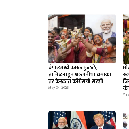
बंगालमध्ये कमळ फुलले,
मो
तामिळनाडूत थलपतीचा धमाका
अल
तर केरळात काँग्रेसची सरशी
जि
यंत
May 04, 2026
May