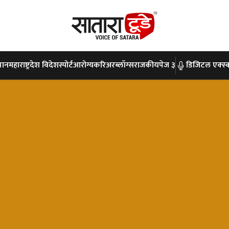
पान
महाराष्ट्र
देश विदेश
स्पोर्ट
आरोग्य
करिअर
ब्लॉग्स
राजकीय
पेज ३
डिजिटल एक्स्क