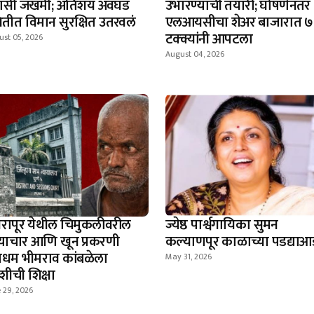
रवासी जखमी; अतिशय अवघड
उभारण्याची तयारी; घोषणेनंतर
थितीत विमान सुरक्षित उतरवलं
एलआयसीचा शेअर बाजारात ७
टक्क्यांनी आपटला
ust 05, 2026
August 04, 2026
रापूर येथील चिमुकलीवरील
ज्येष्ठ पार्श्वगायिका सुमन
्याचार आणि खून प्रकरणी
कल्याणपूर काळाच्या पडद्याआ
ाधम भीमराव कांबळेला
May 31, 2026
शीची शिक्षा
 29, 2026