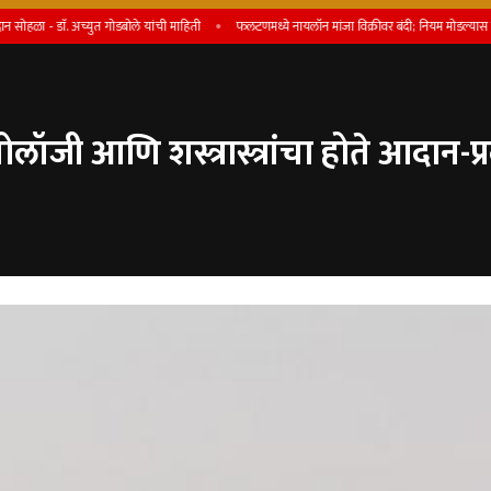
 डाॅ. अच्युत गोडबोले यांची माहिती
फलटणमध्ये नायलॉन मांजा विक्रीवर बंदी; नियम मोडल्यास परवाना रद्द होणा
ोलॉजी आणि शस्त्रास्त्रांचा होते आदान-प्