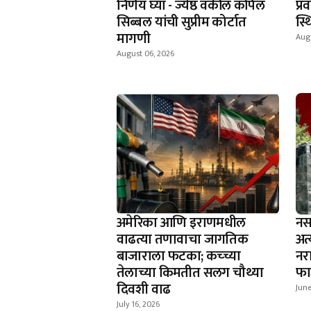
निर्णय घ्या - ज्येष्ठ वकील कपिल
प्
सिब्बल यांची सुप्रीम कोर्टात
स्
मागणी
Aug
August 06, 2026
अमेरिका आणि इराणमधील
नस
वाढत्या तणावाचा जागतिक
अत
बाजाराला फटका; कच्च्या
नर
तेलाच्या किमतीत सलग चौथ्या
फा
दिवशी वाढ
June
July 16, 2026