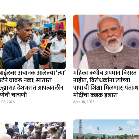
बाईलवर अचानक आलेल्या ‘त्या’
महिला कधीच अपमान विसरत
र्टने घाबरू नका; सातारा
नाहीत, विरोधकांना त्यांच्या
ल्ह्यासह देशभरात आपत्कालीन
पापाची शिक्षा मिळणार; पंतप्र
्रणेची चाचणी
मोदींचा कडक इशारा
 02, 2026
April 18, 2026