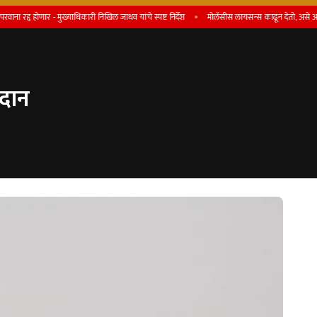
र - मुख्याधिकारी निखिल जाधव यांचे स्पष्ट निर्देश
माेलॅसीस लायसन्स काढून देतो, असे आमिष दाखव
रदान