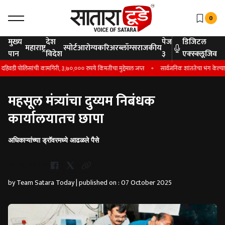
0
मुख्य
देश
पेज
डिजिटल
महाराष्ट्र
स्पोर्ट
आरोग्य
करिअर
ब्लॉग्स
राजकीय
पान
विदेश
३
एक्स्क्लूजिव
वडी पोलिसांची कामगिरी, ३,७०,००० रुपये किंमतीचा मुद्देमाल जप्त
सार्वजनिक शांततेचा भंग केल्याप्रक
महसूल मंत्र्यांचा दुय्यम निबंधक
कार्यालयातच छापा
अधिकाऱ्यांच्या ड्रॉवरमध्ये आढळले पैसे
Whatsapp
by Team Satara Today | published on : 07 October 2025