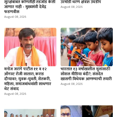
सुरक्षेबाबत कोणतीही तडजोड केली
उरमोडी धरण क्षेत्रात उघडीप
जाणार नाही - मुख्यमंत्री देवेंद्र
August 08, 2026
फडणवीस
August 08, 2026
मनोज जरांगे पाटील ११ व १२
भारतात १३ वर्षाखालील मुलांसाठी
ऑगस्ट रोजी सातारा, कराड
सोशल मीडिया बंदी?; संसदेत
दौऱ्यावर; युवक-युवती, शेतकरी,
खासगी विधेयक आणण्याची तयारी
महिला, समाजबांधवांशी साधणार
August 08, 2026
थेट संवाद
August 08, 2026