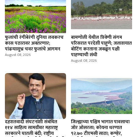
फुलांची रंगीबेरंगी दुनिया लवकरच
बामणोली येथील त्रिवेणी संगम
कास पठारावर अवतरणार;
परिसरात परदेशी पाहुणे; जलाशयात
पांढऱ्याशुभ्र चवर फुलांचे आगमन
बोटिंग करताना जवळून पक्षी
पाहण्याची संधी
August 08, 2026
August 08, 2026
दहशतवादी संघटनांशी संबंधित
जिल्ह्याच्या पश्चिम भागात पावसाचा
११४ साहित्य सामग्रीवर महाराष्ट्र
जोर ओसरला; कोयना धरणात
सरकारने घातली बंदी; राष्ट्रीय
९२.७० टीएमसी साठा; कण्हेर,