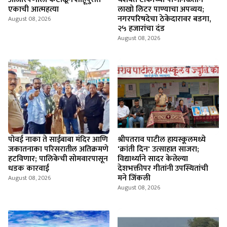
एकाची आत्महत्या
लाखो लिटर पाण्याचा अपव्यय;
नगरपरिषदेचा ठेकेदारावर बडगा,
August 08, 2026
२५ हजारांचा दंड
August 08, 2026
पोवई नाका ते साईबाबा मंदिर आणि
श्रीपतराव पाटील हायस्कूलमध्ये
जकातनाका परिसरातील अतिक्रमणे
'क्रांती दिन' उत्साहात साजरा;
हटविणार; पालिकेची सोमवारपासून
विद्यार्थ्याने सादर केलेल्या
धडक कारवाई
देशभक्तीपर गीतांनी उपस्थितांची
मने जिंकली
August 08, 2026
August 08, 2026