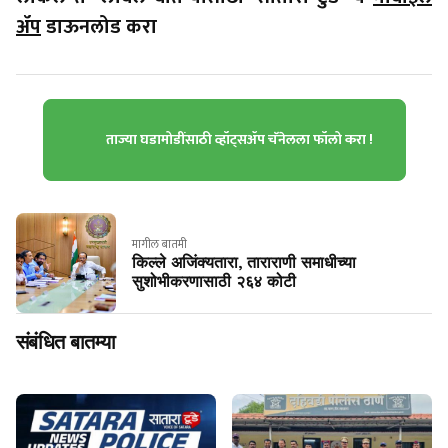
ॲप
डाऊनलोड करा
ताज्या घडामोडींसाठी व्हॉट्सॲप चॅनेलला फॉलो करा !
मागील बातमी
किल्ले अजिंक्यतारा, ताराराणी समाधीच्या
सुशोभीकरणासाठी २६४ कोटी
संबंधित बातम्या