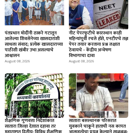
पंतप्रधान मोदींनी ठाकरे गटातून
नीट पेपरफुटीचे कारस्थान काही
आलेल्या शिवसेनेच्या खासदारांशी
महिन्यांपूर्वी रचले होते, एनटीएचे तज्ञ
साधला संवाद; प्रत्येक खासदाराच्या
पेपर तयार करताना प्रश्न लक्षात
पाठीशी खंबीर उभा असल्याचे
ठेवायचे - केंद्रीय अन्वेषण
आश्वासन
विभागाचा दावा
August 08, 2026
August 08, 2026
शैक्षणिक गुणवत्ता निर्देशांकात
सातारा बसस्थानक परिसरात
सातारा जिल्हा देशात दहावा तर
युवकाने चाकूने हाताची नस कापत
महाराष्ट्रात द्वितीय; विविध शैक्षणिक
आत्महत्येचा प्रयत्न केल्याने खळबळ;