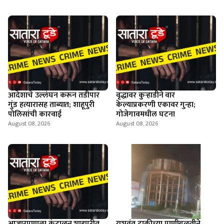
आदेशाचे उल्लंघन करून तडीपार
वृद्धावर कुऱ्हाडीने वार
गुंड हत्यारासह ताब्यात; शाहूपुरी
केल्याप्रकरणी एकावर गुन्हा;
पोलिसांची कारवाई
गोजेगावमधील घटना
August 08, 2026
August 08, 2026
आजारपणाला कंटाळून शाहूपुरीत
यशवंत टाकीच्या पाणीगळतीने