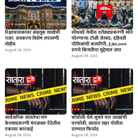
रिक्षाचालकांवर वाहतूक शाखेची
लोधवडे येथील दरोड्याप्रकरणी सोने
नजर; लवकरच विशेष तपासणी
चोरणाऱ्या टोळी जेरबंद; दहिवडी
मोहीम
पोलिसांची कामगिरी, ३,७०,०००
रुपये किंमतीचा मुद्देमाल जप्त
August 08, 2026
August 08, 2026
सार्वजनिक शांततेचा भंग
कोडोली येथे सुमारे चार लाखांची
केल्याप्रकरणी मंगळवार पेठेतील
घरफोडी; सातारा शहर पोलीस
एकावर कारवाई
ठाण्यात फिर्याद
August 08, 2026
August 08, 2026