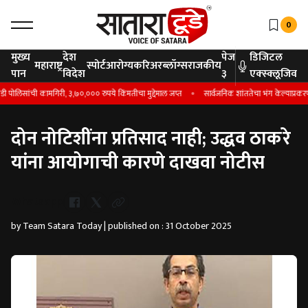
0
मुख्य
देश
पेज
डिजिटल
महाराष्ट्र
स्पोर्ट
आरोग्य
करिअर
ब्लॉग्स
राजकीय
पान
विदेश
३
एक्स्क्लूजिव
ोलिसांची कामगिरी, ३,७०,००० रुपये किंमतीचा मुद्देमाल जप्त
सार्वजनिक शांततेचा भंग केल्याप्रकरणी 
दोन नोटिशींना प्रतिसाद नाही; उद्धव ठाकरे
यांना आयोगाची कारणे दाखवा नोटीस
Whatsapp
by Team Satara Today | published on : 31 October 2025