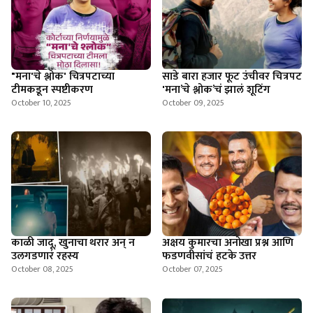
"मना'चे श्लोक' चित्रपटाच्या
साडे बारा हजार फूट उंचीवर चित्रपट
टीमकडून स्पष्टीकरण
'मना’चे श्लोक’चं झालं शूटिंग
October 10, 2025
October 09, 2025
काळी जादू, खुनाचा थरार अन् न
अक्षय कुमारचा अनोखा प्रश्न आणि
उलगडणारं रहस्य
फडणवीसांचं हटके उत्तर
October 08, 2025
October 07, 2025