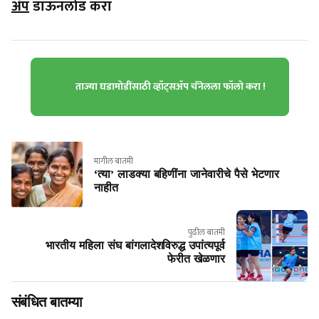
ॲप
डाऊनलोड करा
ताज्या घडामोडींसाठी व्हॉट्सॲप चॅनेलला फॉलो करा !
मागील बातमी
‘त्या’ लाडक्या बहिणींना जानेवारीचे पैसे भेटणार
नाहीत
पुढील बातमी
भारतीय महिला संघ बांगलादेशविरुद्ध उपांत्यपूर्व
फेरीत खेळणार
संबंधित बातम्या