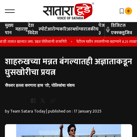
0
मुख्य
देश
पेज
डिजिटल
महाराष्ट्र
स्पोर्ट
आरोग्य
करिअर
ब्लॉग्स
राजकीय
पान
विदेश
३
एक्स्क्लूजिव
सांत खात्यात जमा; उंब्रज पोलिसांची कामगिरी
पेटीएम मशीन तपासणीच्या बहाण्याने 8.25 लाखांची
शाहरुखच्या मन्नत बंगल्यातही अज्ञाताकडून
घुसखोरीचा प्रयत्न
सैफवर हल्ला करणारा हाच 'तो', पोलिसांचा संशय
Whatsapp
by Team Satara Today | published on : 17 January 2025