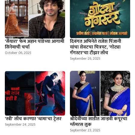
'सैयारा' फेम अहान पांडेच्या आगामी
दिवंगत अभिनेते राजेश पिंजानी
सिनेमाची चर्चा
यांचा शेवटचा चित्रपट, 'गोट्या
गँगस्टर'चा टीझर लाँच
October 06, 2025
September 26, 2025
'स्त्री' लाँच करणार 'थामा'चा ट्रेलर
श्रीदेवींच्या साडीत जान्हवी कपूरचा
ग्लॅमरस लुक
September 24, 2025
September 23, 2025