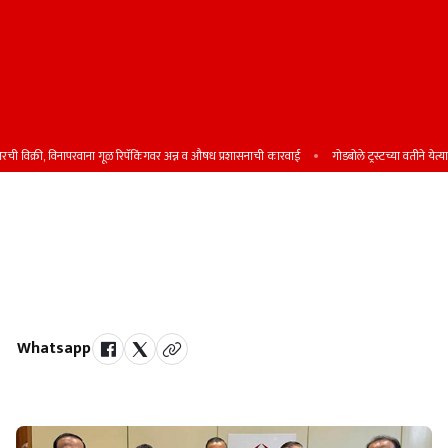
िक्री, विनापरवाना गूळ रिपॅकिंगवर अन्न व औषध प्रशासनाची कारवाई
गोडबोले ट्रस्टच्या वतीने येत्या रविव
वीज यंत्रणेचे ‘एआय’ आधारित
डिजिटायझेशन
महावितरण व ‘जीईएपीपी’मध्ये सामंजस्य करार
Whatsapp
by Team Satara Today | published on : 08 October 2025