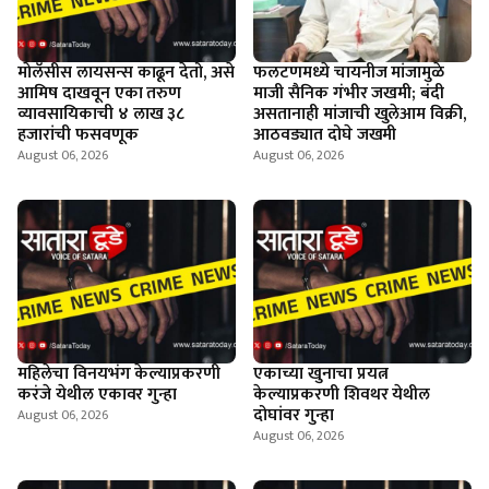
माेलॅसीस लायसन्स काढून देतो, असे
फलटणमध्ये चायनीज मांजामुळे
आमिष दाखवून एका तरुण
माजी सैनिक गंभीर जखमी; बंदी
व्यावसायिकाची ४ लाख ३८
असतानाही मांजाची खुलेआम विक्री,
हजारांची फसवणूक
आठवड्यात दोघे जखमी
August 06, 2026
August 06, 2026
महिलेचा विनयभंग केल्याप्रकरणी
एकाच्या खुनाचा प्रयत्न
करंजे येथील एकावर गुन्हा
केल्याप्रकरणी शिवथर येथील
दोघांवर गुन्हा
August 06, 2026
August 06, 2026