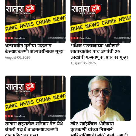
अल्पवयीन मुलीचा पाठलाग
अधिक परताव्याच्या आमिषाने
केल्याप्रकरणी अल्पवयीनावर गुन्हा
साताऱ्यातील पाच जणांची 29
लाखांची फसवणूक; एकावर गुन्हा
August 06, 2026
August 06, 2026
सातारा शहरातील शनिवार पेठ येथे
ज्येष्ठ साहित्यिक श्रीनिवास
अंमली पदार्थ बाळगल्याप्रकरणी
कुलकर्णी यांच्या निधनाने
दोन महिलांवर गुन्हा
साहित्यविश्वाची मोठी हानी – माजी