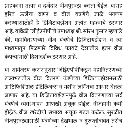
ग्राहकांना तत्पर व दर्जेदार वीजपुरवठा करता येईल. यासह
हरित ऊर्जेचा वापर व वीज यंत्रणेचे जाळे भक्कम
करण्यासाठीही हे डिजिटायझेशन अत्यंत महत्वाचे ठरणार
आहे. यावेळी ‘जीईएपीपी’चे उपाध्यक्ष श्री. सौरभ कुमार म्हणाले
की, महावितरणच्या वीज यंत्रणेचे डिजिटायझेशन व त्या
माध्यमातून मिळणारे विविध फायदे देशातील इतर वीज
कंपन्यांसाठी दिशादर्शक ठरणार आहे.
या सामंजस्य करारानुसार ‘जीईएपीपी’कडून महावितरणच्या
राज्यभरातील वीज वितरण यंत्रणेच्या डिजिटायझेशनसाठी
आर्टिफिशिअल इंटिलिजन्स व मशीन लर्निंगचा आधार घेतला
जाणार आहे. या डिजिटायझेशनमुळे वीज वितरणाच्या सर्व
यंत्रणेचे व्यवस्थापन आणखी अचूक होईल. वीजहानी कमी
होईल. वीज खरेदीची संभाव्य अचूक गरज कळेल. सुरळीत
वीजपुरवठ्यासाठी यंत्रणेच्या देखभाल व दुरुस्तीबाबत तसेच