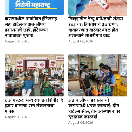
कराडमधील नामांकित हॉटेलसह
जिल्ह्यातील डेंग्यू बाधितांची संख्या
सहा हॉटेलवर अन्न-औषध
१०३ वर; हिवतापाचे ३७ रुग्ण;
प्रशासनाचे छापे, हॉटेलच्या
वातावरणात वारंवार बदल होत
नावाबाबत गुप्तता
असल्याने साथरोगांत वाढ
August 06, 2026
August 06, 2026
८ ऑगस्टला भव्य रक्तदान शिबीर; ५
अन्न व औषध प्रशासनाची
हजार बाटल्या रक्त संकलनाचा
कराडमध्ये धडक कारवाई; दोन
मानस
हॉटेल्स सील, तीन आस्थापनांवर
दंडात्मक कारवाई
August 06, 2026
August 06, 2026