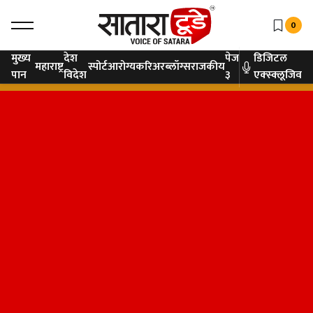
0
मुख्य
देश
पेज
डिजिटल
महाराष्ट्र
स्पोर्ट
आरोग्य
करिअर
ब्लॉग्स
राजकीय
पान
विदेश
३
एक्स्क्लूजिव