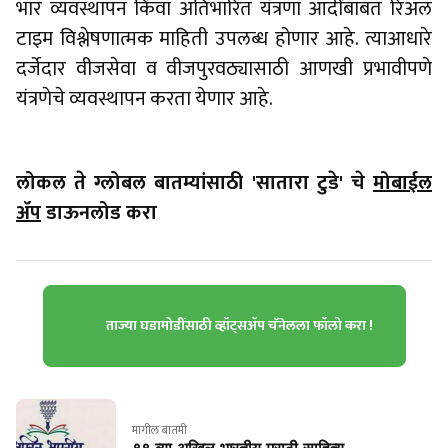
भार व्यवस्थापन किंवा अतिभारित यंत्रणा आदींबाबत रिअल
टाइम विश्लेषणात्मक माहिती उपलब्ध होणार आहे. त्याआधारे
दर्जेदार वीजसेवा व वीजपुरवठ्यासाठी आणखी प्रभावीपणे
यंत्रणेचे व्यवस्थापन करता येणार आहे.
लोकल ते ग्लोबल बातम्यांसाठी 'सातारा टुडे' चे
मोबाईल
ॲप
डाऊनलोड करा
ताज्या घडामोडींसाठी व्हॉट्सॲप चॅनेलला फॉलो करा !
मागील बातमी