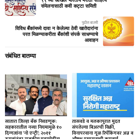
९९ व्या अखिल भारतीय मराठी साहित्य
संमेलनासाठी कवी कट्टा समिती
पुढील बातमी
विविध बँकांमध्ये दावा न केलेल्या ठेवी खातेदारांना
परत मिळण्याकरीता बँकांशी संपर्क साधण्याचे
आवाहन
संबंधित बातम्या
सातारा जिल्हा बँक निवडणूक:
तासवडे व मलकापुरात मुदत
सहकारातील नव्या नियमामुळे १०
संपलेल्या बिअरची विक्री,
दिग्गजांना ‘नो एन्ट्री’; २०११
विनापरवाना गूळ रिपॅकिंगवर अन्न व