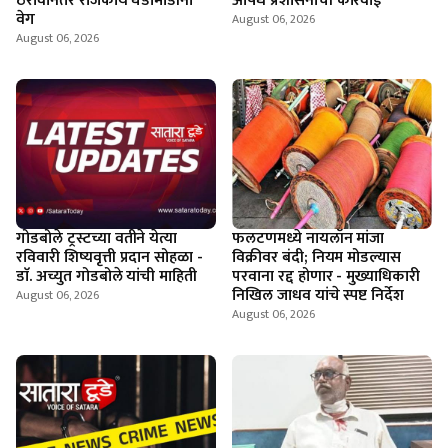
ठरावांनंतर राजकीय घडामोडींना
औषध प्रशासनाची कारवाई
वेग
August 06, 2026
August 06, 2026
गोडबोले ट्रस्टच्या वतीने येत्या
फलटणमध्ये नायलॉन मांजा
रविवारी शिष्यवृत्ती प्रदान सोहळा -
विक्रीवर बंदी; नियम मोडल्यास
डाॅ. अच्युत गोडबोले यांची माहिती
परवाना रद्द होणार - मुख्याधिकारी
निखिल जाधव यांचे स्पष्ट निर्देश
August 06, 2026
August 06, 2026